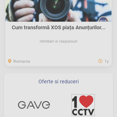
Cum transformă XOS piața Anunțurilor...
intrebari si raspunsuri
Romania
1y
Oferte si reduceri