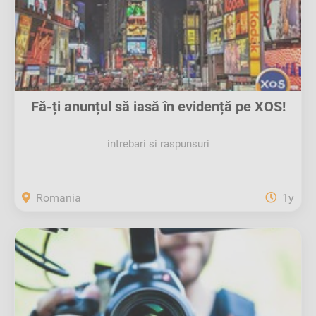
Fă-ți anunțul să iasă în evidență pe XOS!
intrebari si raspunsuri
Romania
1y