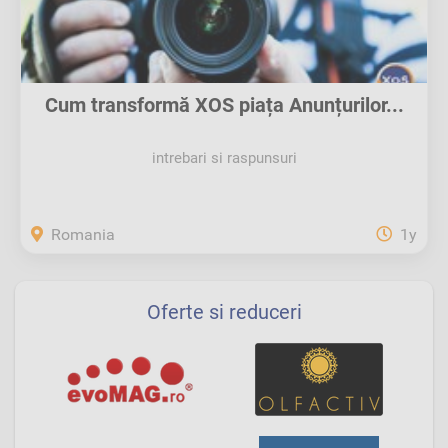
Cum transformă XOS piața Anunțurilor...
intrebari si raspunsuri
Romania
1y
Oferte si reduceri