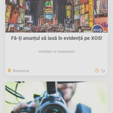
Fă-ți anunțul să iasă în evidență pe XOS!
intrebari si raspunsuri
Romania
1y