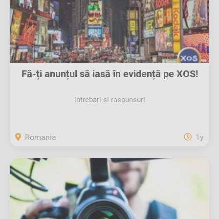
Fă-ți anunțul să iasă în evidență pe XOS!
intrebari si raspunsuri
Romania
1y