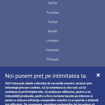
TikTok
Youtube
Twitter
Reddit
Linkedin
Pinterest
Threads
Contact
Noi punem preț pe intimitatea ta.
Harta site-ului
XOS folosește datele colectate de serviciile noastre, inclusiv prin
ANPC
tehnologii precum cookies, să își amintească cine ești, să își
amintească preferințele tale, să analizeze utilizarea, pentru a ne
îmbunătăți produsele, pentru a livra reclame bazate pe interese și
pentru a măsura eficiența campaniilor noastre cu scopul de a dobândi
noi utilizatori. De asemenea, permitem partenerilor de încredere să