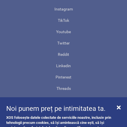
Instagram
TikTok
Youtube
Twitter
Reddit
Linkedin
Pinterest
Threads
Contact
Noi punem preț pe intimitatea ta.
Harta site-ului
XOS folosește datele colectate de serviciile noastre, inclusiv prin
ANPC
tehnologii precum cookies, să își amintească cine ești, să își