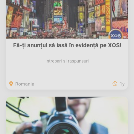
Fă-ți anunțul să iasă în evidență pe XOS!
intrebari si raspunsuri
Romania
1y