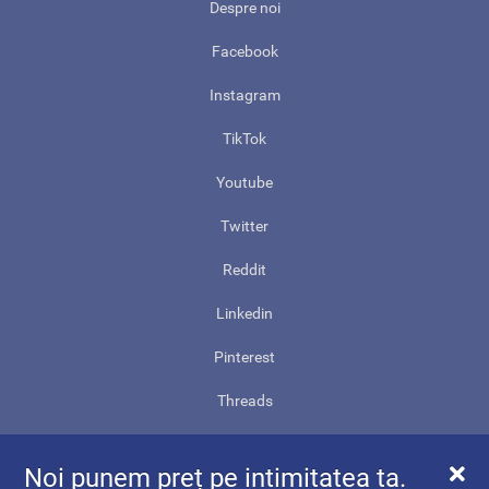
Despre noi
Facebook
Instagram
TikTok
Youtube
Twitter
Reddit
Linkedin
Pinterest
Threads
Contact
Noi punem preț pe intimitatea ta.
Harta site-ului