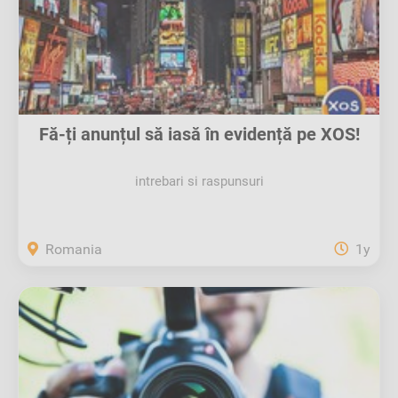
Fă-ți anunțul să iasă în evidență pe XOS!
intrebari si raspunsuri
Romania
1y