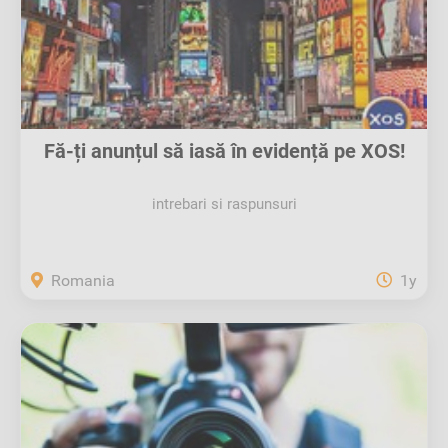
Fă-ți anunțul să iasă în evidență pe XOS!
intrebari si raspunsuri
Romania
1y