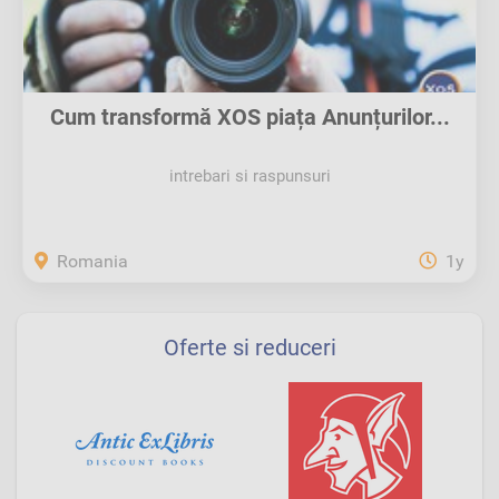
Cum transformă XOS piața Anunțurilor...
intrebari si raspunsuri
Romania
1y
Oferte si reduceri