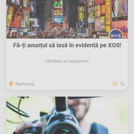
Fă-ți anunțul să iasă în evidență pe XOS!
intrebari si raspunsuri
Romania
1y