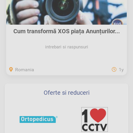
Cum transformă XOS piața Anunțurilor...
intrebari si raspunsuri
Romania
1y
Oferte si reduceri