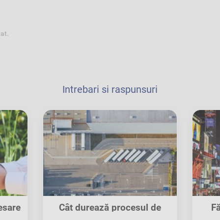
tat.
Intrebari si raspunsuri
esare
Cât durează procesul de
Fă
recuperare a...