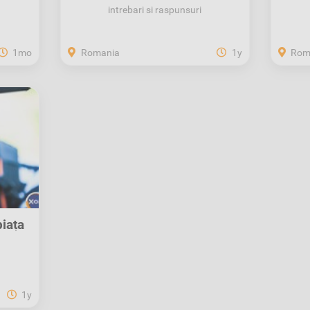
intrebari si raspunsuri
1mo
Romania
1y
Rom
iața
1y