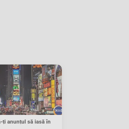
-ți anunțul să iasă în
evidență pe XOS!