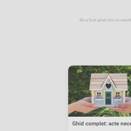
Nu a fost găsit nici un rezul
Ghid complet: acte nec
pentru...