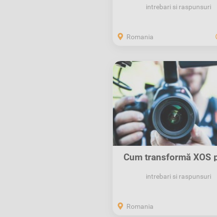
intrebari si raspunsuri
Romania
Cum transformă XOS p
Anunțurilor...
intrebari si raspunsuri
Romania