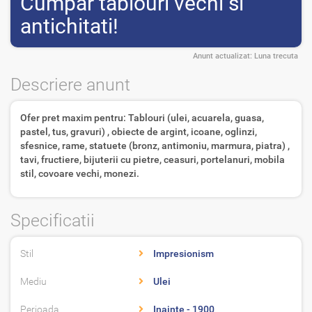
Cumpar tablouri vechi si
antichitati!
Anunt actualizat:
Luna trecuta
Descriere anunt
Ofer pret maxim pentru: Tablouri (ulei, acuarela, guasa,
pastel, tus, gravuri) , obiecte de argint, icoane, oglinzi,
sfesnice, rame, statuete (bronz, antimoniu, marmura, piatra) ,
tavi, fructiere, bijuterii cu pietre, ceasuri, portelanuri, mobila
stil, covoare vechi, monezi.
Specificatii
Stil
Impresionism
Mediu
Ulei
Perioada
Inainte - 1900