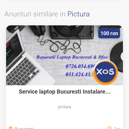
Anunturi similare in
Pictura
100 ron
Service laptop Bucuresti Instalare...
pictura
Bucuresti
1w