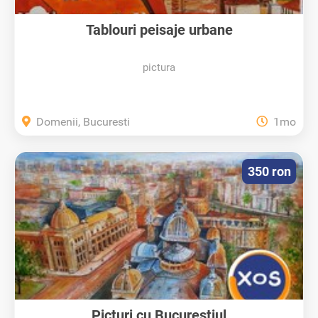
Tablouri peisaje urbane
pictura
Domenii, Bucuresti
1mo
350 ron
Picturi cu Bucurestiul