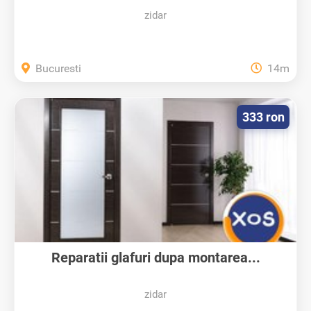
zidar
Bucuresti
14m
333 ron
Reparatii glafuri dupa montarea...
zidar