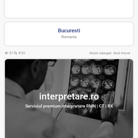
Bucuresti
Romania
57
4151
Anunt adaugat:
Anul trecut
interpretare.ro
Serviciul premium interpretare RMN | CT | RX