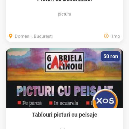
pictura
Domenii, Bucuresti
1mo
50 ron
Tablouri picturi cu peisaje