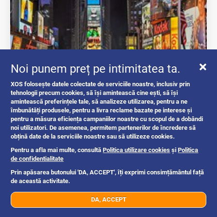
Noi punem preț pe intimitatea ta.
XOS folosește datele colectate de serviciile noastre, inclusiv prin
tehnologii precum cookies, să își amintească cine ești, să își
Fă-ți anunțul să iasă în evidență pe XOS!
amintească preferințele tale, să analizeze utilizarea, pentru a ne
îmbunătăți produsele, pentru a livra reclame bazate pe interese și
pentru a măsura eficiența campaniilor noastre cu scopul de a dobândi
intrebari si raspunsuri
noi utilizatori. De asemenea, permitem partenerilor de încredere să
obțină date de la serviciile noastre sau să utilizeze cookies.
Pentru a afla mai multe, consultă
Politica utilizare cookies
și
Politica
de confidentialitate
Romania
1y
Prin apăsarea butonului 'DA, ACCEPT', îți exprimi consimțământul față
de această activitate.
DA, ACCEPT
07xx xxx xxx
Trimite mesaj