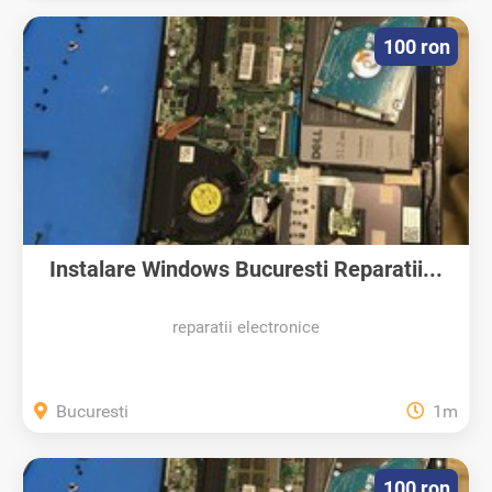
100 ron
Instalare Windows Bucuresti Reparatii...
reparatii electronice
Bucuresti
1m
100 ron