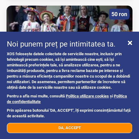
50 ron
Noi punem preț pe intimitatea ta.
XOS folosește datele colectate de serviciile noastre, inclusiv prin
tehnologii precum cookies, să își amintească cine ești, să își
amintească preferințele tale, să analizeze utilizarea, pentru a ne
îmbunătăți produsele, pentru a livra reclame bazate pe interese și
pentru a măsura eficiența campaniilor noastre cu scopul de a dobândi
Dansuri populare pentru copii si...
noi utilizatori. De asemenea, permitem partenerilor de încredere să
obțină date de la serviciile noastre sau să utilizeze cookies.
jocuri
Pentru a afla mai multe, consultă
Politica utilizare cookies
și
Politica
de confidentialitate
Prin apăsarea butonului 'DA, ACCEPT', îți exprimi consimțământul față
de această activitate.
Berceni, Bucuresti
2w
DA, ACCEPT
07xx xxx xxx
Trimite mesaj