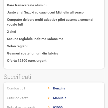
Bare transversale aluminiu
Jante aliaj Suzuki cu cauciucuri Michelin all season
Computer de bord multi adaptiv+ pilot automat, comenzi
vocale full
2 chei
Scaune reglabile înălțime+adancime
Volan reglabil
Geamuri spate fumurii din fabrica.
Oferta 12800 euro, urgent!
Specificatii
Combustibil
Benzina
Cutie de viteze
Manuala
Rulaj (km parcursi)
92000