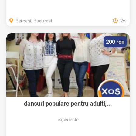
Berceni, Bucuresti
2w
200 ron
dansuri populare pentru adulti,...
experiente