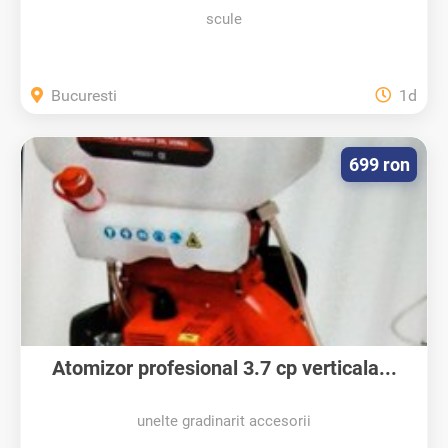
scule
Bucuresti
1d
699 ron
Atomizor profesional 3.7 cp verticala...
unelte gradinarit accesorii