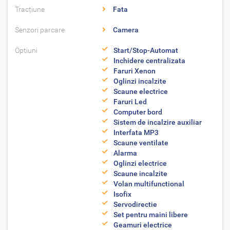
Tracțiune
Fata
Senzori parcare
Camera
Optiuni
Start/Stop-Automat
Inchidere centralizata
Faruri Xenon
Oglinzi incalzite
Scaune electrice
Faruri Led
Computer bord
Sistem de incalzire auxiliar
Interfata MP3
Scaune ventilate
Alarma
Oglinzi electrice
Scaune incalzite
Volan multifunctional
Isofix
Servodirectie
Set pentru maini libere
Geamuri electrice