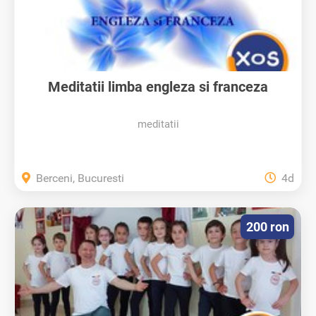
Meditatii limba engleza si franceza
meditatii
Berceni, Bucuresti
4d
200 ron