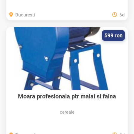
Bucuresti
6d
599 ron
Moara profesionala ptr malai și faina
cereale