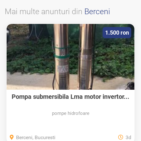
Mai multe anunturi din
Berceni
1.500 ron
Pompa submersibila Lma motor invertor...
pompe hidrofoare
Berceni, Bucuresti
3d