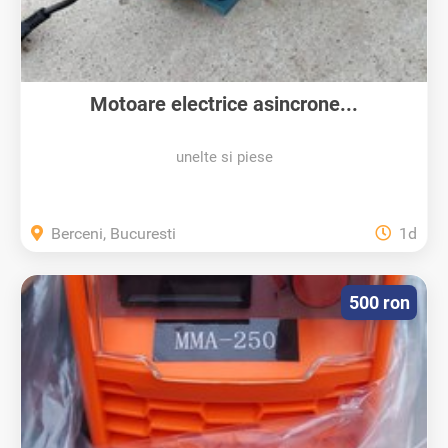
Motoare electrice asincrone...
unelte si piese
Berceni, Bucuresti
1d
500 ron