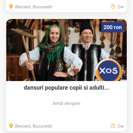
Berceni, Bucuresti
2w
200 ron
dansuri populare copii si adulti...
benzi alergare
Berceni, Bucuresti
2w