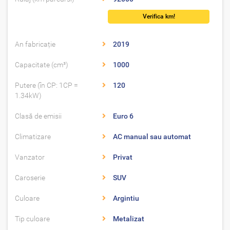
Verifica km!
An fabricație
2019
Capacitate (cm³)
1000
Putere (în CP: 1CP =
120
1.34kW)
Clasă de emisii
Euro 6
Climatizare
AC manual sau automat
Vanzator
Privat
Caroserie
SUV
Culoare
Argintiu
Tip culoare
Metalizat