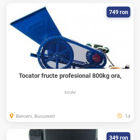
749 ron
Tocator fructe profesional 800kg ora,
urgent
scule
Berceni, Bucuresti
1d
349 ron