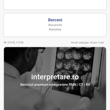
Berceni
Bucuresti
Romania
274
11728
Anunt adaugat:
Acum 3 ani
interpretare.ro
Serviciul premium interpretare RMN | CT | RX