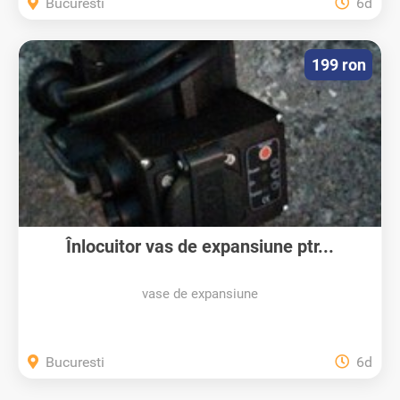
Bucuresti
6d
199 ron
Înlocuitor vas de expansiune ptr...
vase de expansiune
Bucuresti
6d