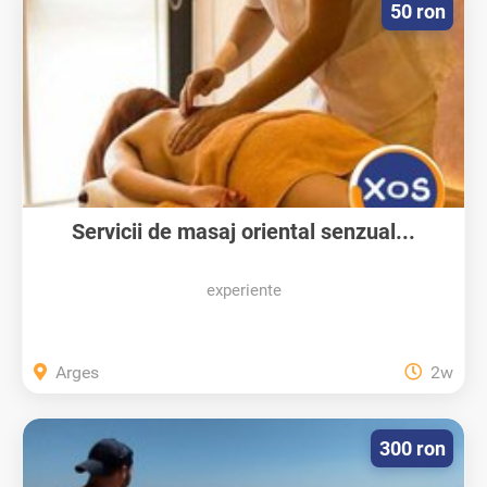
50 ron
Servicii de masaj oriental senzual...
experiente
Arges
2w
300 ron