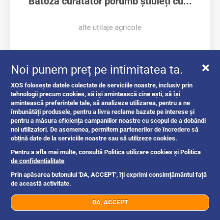
Batoza curatator porumb știuleți cu...
alte utilaje agricole
Berceni, Bucuresti
4d
Noi punem preț pe intimitatea ta.
XOS folosește datele colectate de serviciile noastre, inclusiv prin
tehnologii precum cookies, să își amintească cine ești, să își
119 ron
amintească preferințele tale, să analizeze utilizarea, pentru a ne
îmbunătăți produsele, pentru a livra reclame bazate pe interese și
pentru a măsura eficiența campaniilor noastre cu scopul de a dobândi
noi utilizatori. De asemenea, permitem partenerilor de încredere să
obțină date de la serviciile noastre sau să utilizeze cookies.
Pentru a afla mai multe, consultă
Politica utilizare cookies
și
Politica
de confidentialitate
Prin apăsarea butonului 'DA, ACCEPT', îți exprimi consimțământul față
de această activitate.
Joc de table profesional lemn lucios...
DA, ACCEPT
07xx xxx xxx
Trimite mesaj