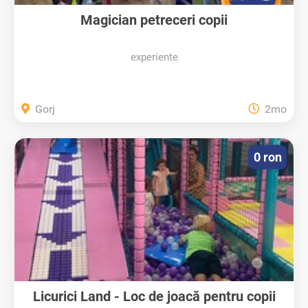
Magician petreceri copii
Gorj/Severin/Valcea
experiente
Gorj
2mo
0 ron
Licurici Land - Loc de joacă pentru copii