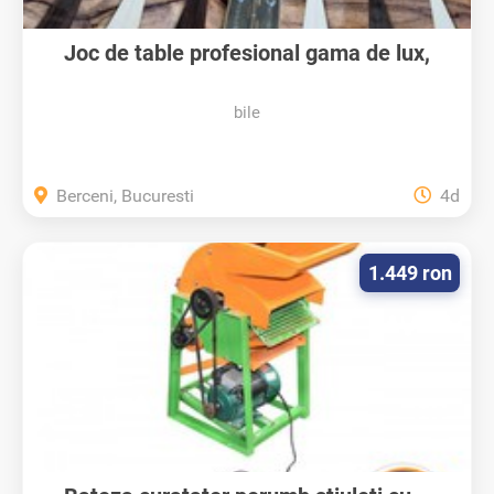
Joc de table profesional gama de lux,
urgent
bile
Berceni, Bucuresti
4d
1.449 ron