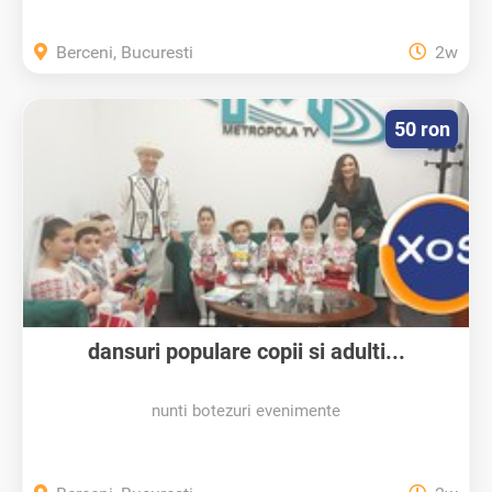
Berceni, Bucuresti
2w
50 ron
dansuri populare copii si adulti...
nunti botezuri evenimente