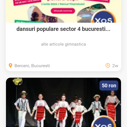
dansuri populare sector 4 bucuresti...
alte articole gimnastica
Berceni, Bucuresti
2w
50 ron