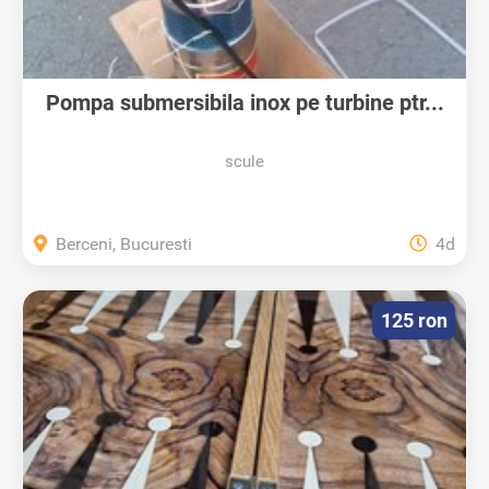
Pompa submersibila inox pe turbine ptr...
scule
Berceni, Bucuresti
4d
125 ron