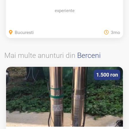
experiente
Bucuresti
3mo
Mai multe anunturi din
Berceni
1.500 ron