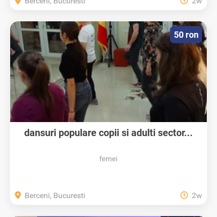
Berceni, Bucuresti
2w
50 ron
dansuri populare copii si adulti sector...
femei
Berceni, Bucuresti
2w