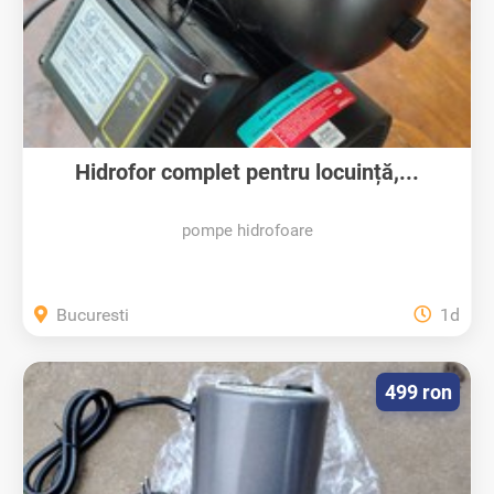
Hidrofor complet pentru locuință,...
pompe hidrofoare
Bucuresti
1d
499 ron