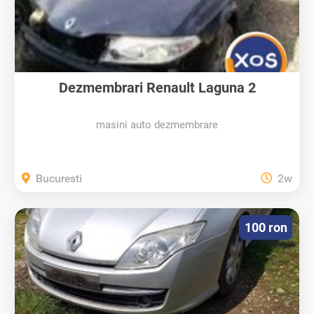
Dezmembrari Renault Laguna 2
masini auto dezmembrare
Bucuresti
2w
100 ron