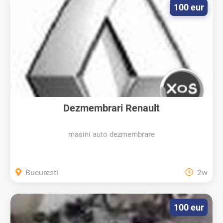
100 eur
Dezmembrari Renault
masini auto dezmembrare
Bucuresti
2w
100 eur