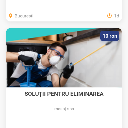
Bucuresti
1d
10 ron
SOLUȚII PENTRU ELIMINAREA
PLOȘNIȚELOR...
masaj spa