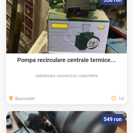
Pompa recirculare centrale termice...
radiatoare convectori calorifere
Bucuresti
1d
549 ron