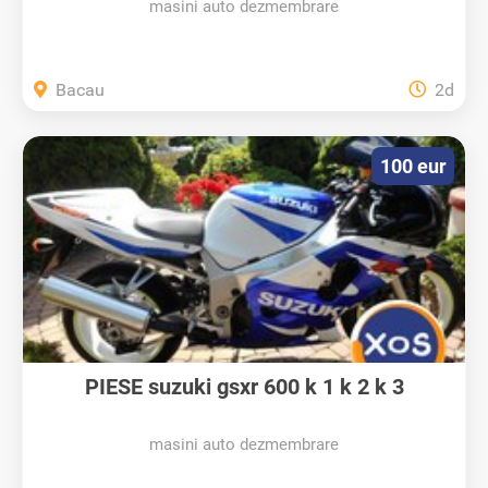
masini auto dezmembrare
Bacau
2d
100 eur
PIESE suzuki gsxr 600 k 1 k 2 k 3
masini auto dezmembrare