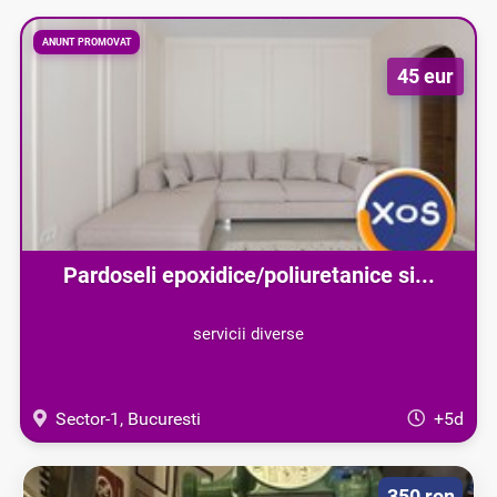
ANUNT PROMOVAT
45 eur
Pardoseli epoxidice/poliuretanice si...
servicii diverse
Sector-1, Bucuresti
+5d
350 ron