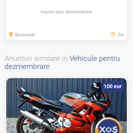
masini auto dezmembrare
Bucuresti
2w
Anunturi similare in
Vehicule pentru
dezmembrare
100 eur