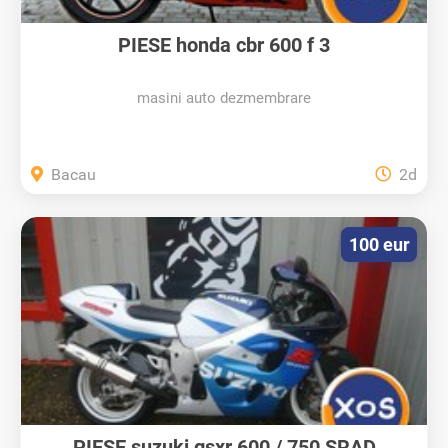
PIESE honda cbr 600 f 3
masini auto dezmembrare
Bacau
2d
100 eur
PIESE suzuki gsxr 600 / 750 SRAD