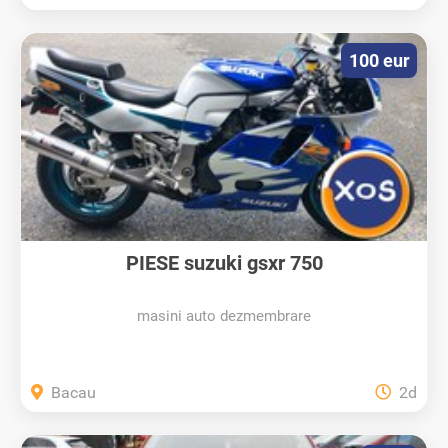
100 eur
PIESE suzuki gsxr 750
masini auto dezmembrare
Bacau
2d