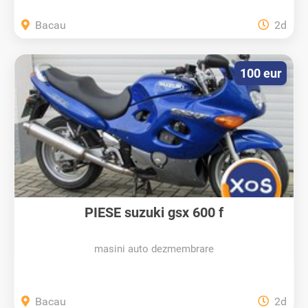
Bacau
2d
100 eur
PIESE suzuki gsx 600 f
masini auto dezmembrare
Bacau
2d