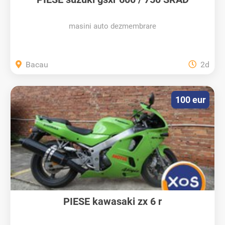
masini auto dezmembrare
Bacau
2d
100 eur
PIESE kawasaki zx 6 r