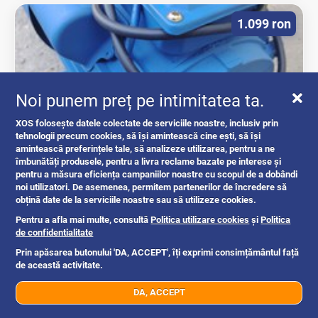
1.099 ron
Noi punem preț pe intimitatea ta.
XOS folosește datele colectate de serviciile noastre, inclusiv prin
tehnologii precum cookies, să își amintească cine ești, să își
amintească preferințele tale, să analizeze utilizarea, pentru a ne
îmbunătăți produsele, pentru a livra reclame bazate pe interese și
Motor electric asincron 220v 4.8 kw ptr...
pentru a măsura eficiența campaniilor noastre cu scopul de a dobândi
noi utilizatori. De asemenea, permitem partenerilor de încredere să
obțină date de la serviciile noastre sau să utilizeze cookies.
unelte si piese
Pentru a afla mai multe, consultă
Politica utilizare cookies
și
Politica
de confidentialitate
Prin apăsarea butonului 'DA, ACCEPT', îți exprimi consimțământul față
Bucuresti
1d
de această activitate.
DA, ACCEPT
07xx xxx xxx
Trimite mesaj
899 ron