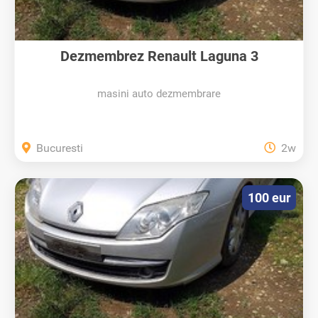
Dezmembrez Renault Laguna 3
masini auto dezmembrare
Bucuresti
2w
100 eur