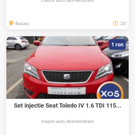
masini auto dezmembrare
Bacau
2d
1 ron
Set injectie Seat Toledo IV 1.6 TDI 115...
masini auto dezmembrare