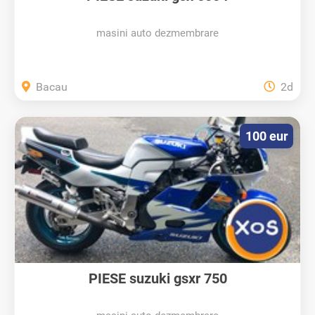
masini auto dezmembrare
Bacau
2d
100 eur
PIESE suzuki gsxr 750