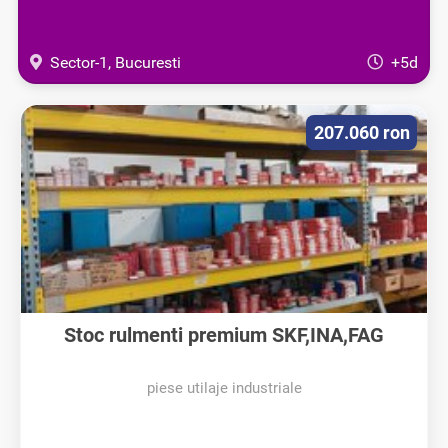
Sector-1, Bucuresti
+5d
207.060 ron
Stoc rulmenti premium SKF,INA,FAG
piese utilaje industriale