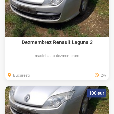
Dezmembrez Renault Laguna 3
masini auto dezmembrare
Bucuresti
2w
100 eur