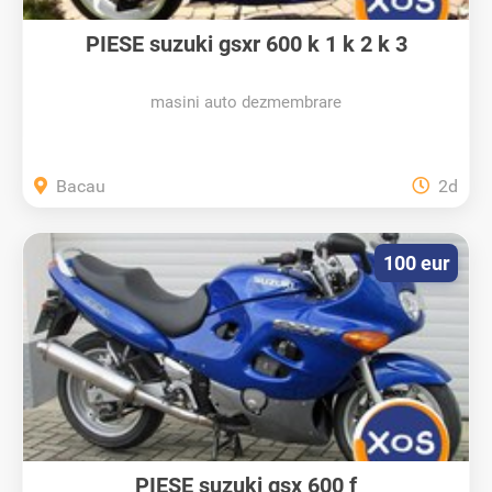
PIESE suzuki gsxr 600 k 1 k 2 k 3
masini auto dezmembrare
Bacau
2d
100 eur
PIESE suzuki gsx 600 f