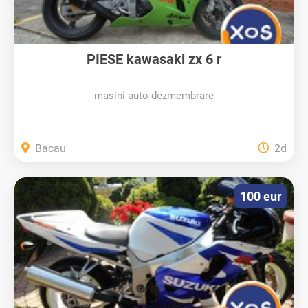
PIESE kawasaki zx 6 r
masini auto dezmembrare
Bacau
2d
100 eur