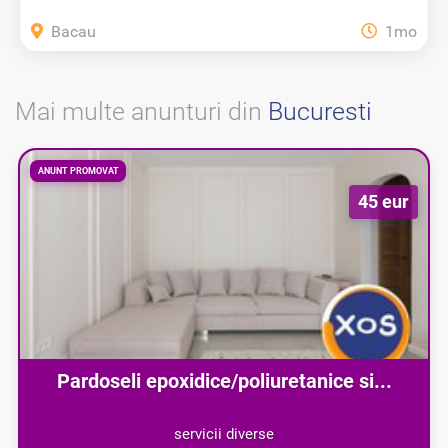
Bacau
1mo
Mai multe anunturi din
Bucuresti
ANUNT PROMOVAT
45 eur
Pardoseli epoxidice/poliuretanice si...
servicii diverse