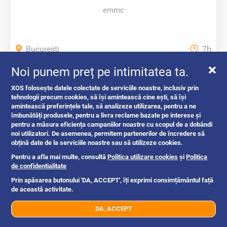
emmc
Bucuresti
7h
Noi punem preț pe intimitatea ta.
100 ron
XOS folosește datele colectate de serviciile noastre, inclusiv prin
tehnologii precum cookies, să își amintească cine ești, să își
amintească preferințele tale, să analizeze utilizarea, pentru a ne
îmbunătăți produsele, pentru a livra reclame bazate pe interese și
pentru a măsura eficiența campaniilor noastre cu scopul de a dobândi
noi utilizatori. De asemenea, permitem partenerilor de încredere să
obțină date de la serviciile noastre sau să utilizeze cookies.
Pentru a afla mai multe, consultă
Politica utilizare cookies
și
Politica
de confidentialitate
Prin apăsarea butonului 'DA, ACCEPT', îți exprimi consimțământul față
REPARATII LAPTOPURI BUCURESTI
de această activitate.
REPARATII...
DA, ACCEPT
07xx xxx xxx
Trimite mesaj
reparatii pc