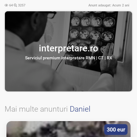
64
3257
Anunt adaugat:
Acum 2 ani
interpretare.ro
Serviciul premium interpretare RMN | CT | RX
Mai multe anunturi
Daniel
300 eur