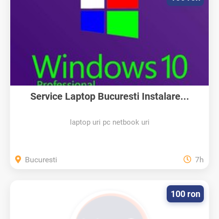
Service Laptop Bucuresti Instalare...
laptop uri pc netbook uri
Bucuresti
7h
100 ron