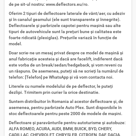
de pe sit-ul nostru: www.deflectors.eu/ro.
Oferim 2 tipuri de deflectoare laterale de vânt/aer, cu adeziv
și în canalul geamului (ele sunt transparente și înnegrite).
Deflectoarele și parbrizele capotei pentru mașină sau alte
tipuri de autovehicule sunt la prețuri bune și calitatea este
foarte ridicată (plexiglas). Prețurile variază în funcție de
model.
Doar scrie-ne un mesaj privat despre ce model de mașină și
anul fabricație acesteia și dacă are facelift, indiferent dacă
este vorba de un break/sedan/hedgeback, și vom reveni cu
un răspuns. De asemenea, puteți să ne scrieți la numărul de
telefon: [Telefon] pe WhatsApp și vă vom contacta noi.
Literele cu numele modelului de pe deflector, le puteți
dezlipi. Trimitem prin curier la orice destinatie.
Suntem distribuitor în Romania al acestor deflectoare și, de
asemenea, pentru parbrizele Auto Plex. Sunt disponibile în
stoc deflectoarele pentru peste 2000 de modele de mașini.
Deflectoare și paravânturile pentru autoturisme și autobuze:
ALFA ROMEO, ACURA, AUDI, BMW, BUICK, BYD, CHERY,
CADILLAC, CHEVROLET, CHRYSLER, CITROEN, DAF, DACIA,