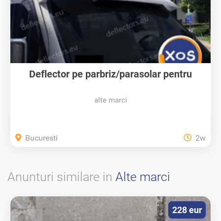
Deflector pe parbriz/parasolar pentru
mașină
alte marci
Bucuresti
2w
Anunturi similare in
Alte marci
228 eur