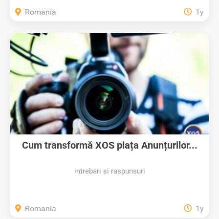
Romania
1y
Cum transformă XOS piața Anunțurilor...
intrebari si raspunsuri
Romania
1y