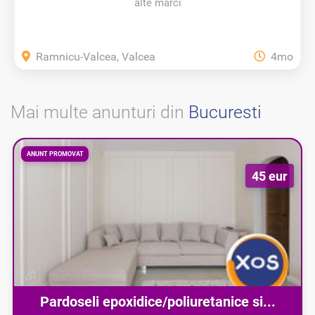
alte marci
Ramnicu-Valcea, Valcea
4mo
Mai multe anunturi din
Bucuresti
ANUNT PROMOVAT
45 eur
Pardoseli epoxidice/poliuretanice si...