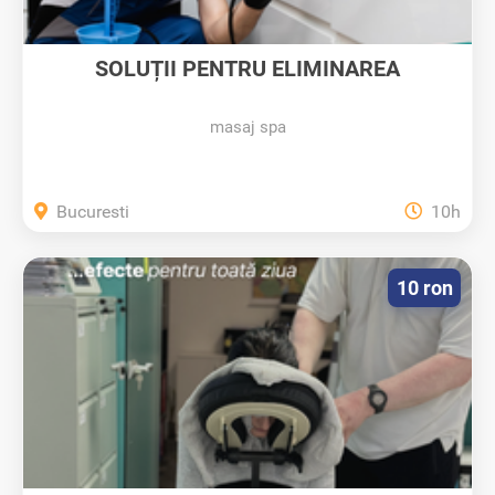
SOLUȚII PENTRU ELIMINAREA
PLOȘNIȚELOR...
masaj spa
Bucuresti
10h
10 ron