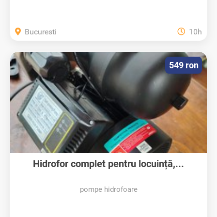
Bucuresti
10h
549 ron
Hidrofor complet pentru locuință,...
pompe hidrofoare