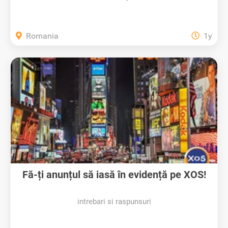
Romania
1y
Fă-ți anunțul să iasă în evidență pe XOS!
intrebari si raspunsuri