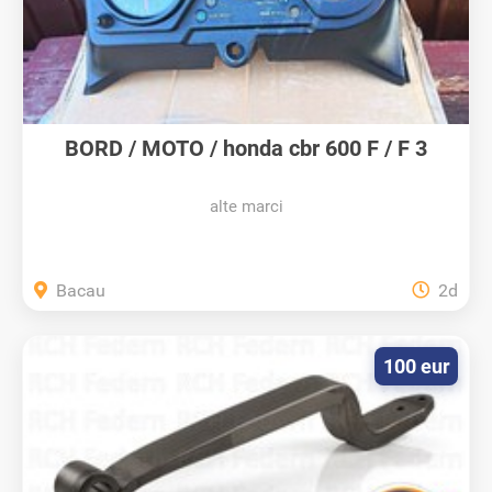
BORD / MOTO / honda cbr 600 F / F 3
alte marci
Bacau
2d
100 eur