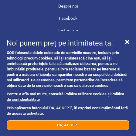
Despre noi
Facebook
Instagram
Noi punem preț pe intimitatea ta.
TikTok
XOS folosește datele colectate de serviciile noastre, inclusiv prin
Youtube
tehnologii precum cookies, să își amintească cine ești, să își
amintească preferințele tale, să analizeze utilizarea, pentru a ne
Twitter
îmbunătăți produsele, pentru a livra reclame bazate pe interese și
pentru a măsura eficiența campaniilor noastre cu scopul de a dobândi
Reddit
noi utilizatori. De asemenea, permitem partenerilor de încredere să
obțină date de la serviciile noastre sau să utilizeze cookies.
Linkedin
Pentru a afla mai multe, consultă
Politica utilizare cookies
și
Politica
de confidentialitate
Pinterest
Prin apăsarea butonului 'DA, ACCEPT', îți exprimi consimțământul față
de această activitate.
Threads
DA, ACCEPT
Contact
+4xx xxx xxx
Trimite mesaj