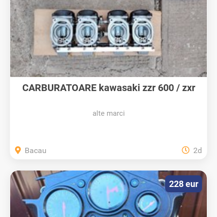
CARBURATOARE kawasaki zzr 600 / zxr
600
alte marci
Bacau
2d
228 eur