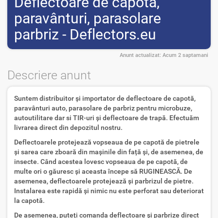
Deflectoare de capotă,
paravânturi, parasolare
parbriz - Deflectors.eu
Anunt actualizat:
Acum 2 saptamani
Descriere anunt
Suntem distribuitor și importator de deflectoare de capotă,
paravânturi auto, parasolare de parbriz pentru microbuze,
autoutilitare dar si TIR-uri și deflectoare de trapă. Efectuăm
livrarea direct din depozitul nostru.
Deflectoarele protejează vopseaua de pe capotă de pietrele
și sarea care zboară din mașinile din față și, de asemenea, de
insecte. Când acestea lovesc vopseaua de pe capotă, de
multe ori o găuresc și aceasta începe să RUGINEASCĂ. De
asemenea, deflectoarele protejează și parbrizul de pietre.
Instalarea este rapidă și nimic nu este perforat sau deteriorat
la capotă.
De asemenea, puteți comanda deflectoare și parbrize direct