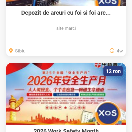
Depozit de arcuri cu foi si foi arc...
alte marci
Sibiu
4w
12 ron
2026 Work Safety Month