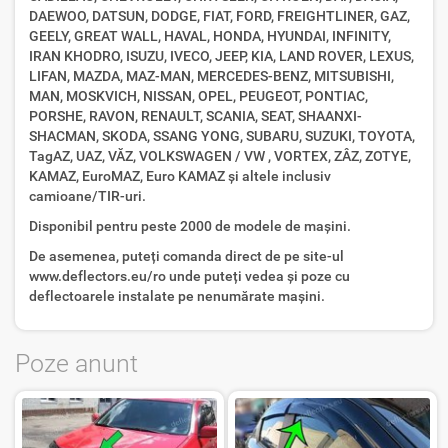
DAEWOO, DATSUN, DODGE, FIAT, FORD, FREIGHTLINER, GAZ,
GEELY, GREAT WALL, HAVAL, HONDA, HYUNDAI, INFINITY,
IRAN KHODRO, ISUZU, IVECO, JEEP, KIA, LAND ROVER, LEXUS,
LIFAN, MAZDA, MAZ-MAN, MERCEDES-BENZ, MITSUBISHI,
MAN, MOSKVICH, NISSAN, OPEL, PEUGEOT, PONTIAC,
PORSHE, RAVON, RENAULT, SCANIA, SEAT, SHAANXI-
SHACMAN, SKODA, SSANG YONG, SUBARU, SUZUKI, TOYOTA,
TagAZ, UAZ, VĂZ, VOLKSWAGEN / VW , VORTEX, ZÂZ, ZOTYE,
KAMAZ, EuroMAZ, Euro KAMAZ și altele inclusiv
camioane/TIR-uri.
Disponibil pentru peste 2000 de modele de mașini.
De asemenea, puteți comanda direct de pe site-ul
www.deflectors.eu/ro unde puteți vedea și poze cu
deflectoarele instalate pe nenumărate mașini.
Poze anunt