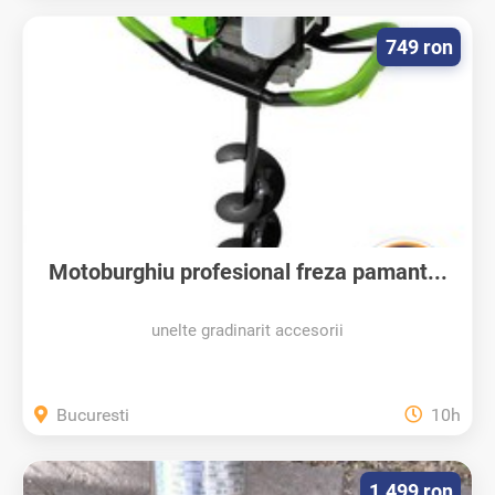
749 ron
Motoburghiu profesional freza pamant...
unelte gradinarit accesorii
Bucuresti
10h
1.499 ron