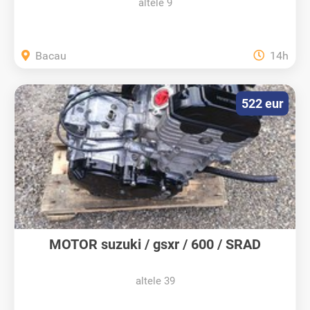
altele 9
Bacau
14h
522 eur
MOTOR suzuki / gsxr / 600 / SRAD
altele 39