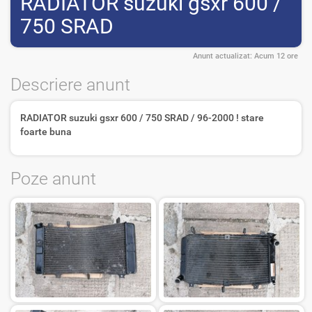
RADIATOR suzuki gsxr 600 /
750 SRAD
Anunt actualizat:
Acum 12 ore
Descriere anunt
RADIATOR suzuki gsxr 600 / 750 SRAD / 96-2000 ! stare
foarte buna
Poze anunt