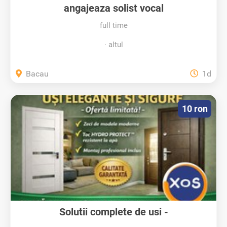
angajeaza solist vocal
full time
altul
Bacau
1d
10 ron
Solutii complete de usi -
condorsystems.ro...