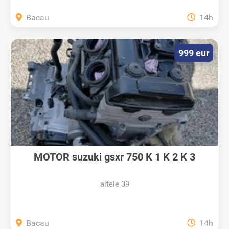
Bacau
14h
999 eur
MOTOR suzuki gsxr 750 K 1 K 2 K 3
altele 39
Bacau
14h