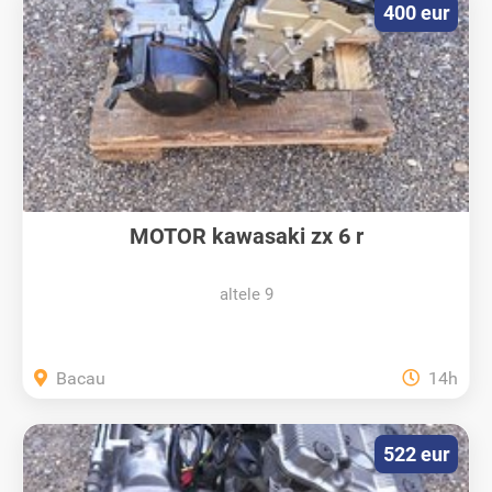
400 eur
MOTOR kawasaki zx 6 r
altele 9
Bacau
14h
522 eur