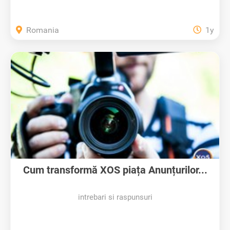
Romania
1y
Cum transformă XOS piața Anunțurilor...
intrebari si raspunsuri