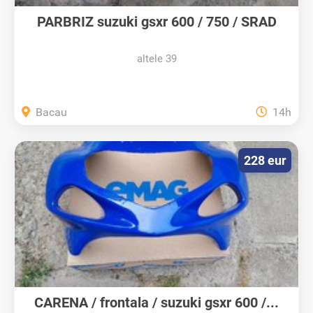
PARBRIZ suzuki gsxr 600 / 750 / SRAD
altele 39
Bacau
14h
228 eur
CARENA / frontala / suzuki gsxr 600 /...