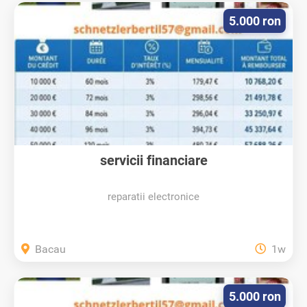
5.000 ron
servicii financiare
reparatii electronice
Bacau
1w
5.000 ron