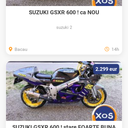
SUZUKI GSXR 600 ! ca NOU
suzuki 2
Bacau
14h
2.299 eur
SUZUKI GSXR 600 ! stare FOARTE BUNA