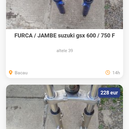
FURCA / JAMBE suzuki gsx 600 / 750 F
altele 39
Bacau
14h
228 eur