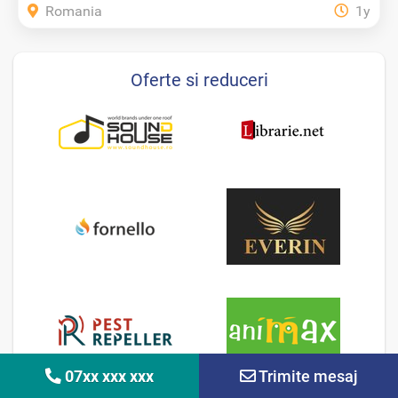
Romania
1y
Oferte si reduceri
07xx xxx xxx
Trimite mesaj