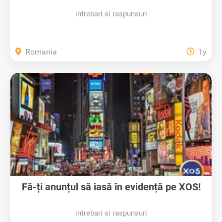
intrebari si raspunsuri
Romania
1y
Fă-ți anunțul să iasă în evidență pe XOS!
intrebari si raspunsuri