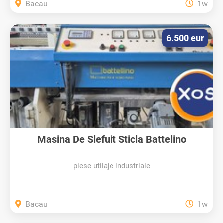
Bacau
1w
6.500 eur
Masina De Slefuit Sticla Battelino
piese utilaje industriale
Bacau
1w