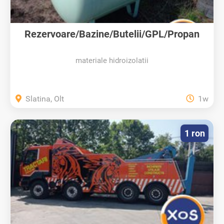
Rezervoare/Bazine/Butelii/GPL/Propan
materiale hidroizolatii
Slatina, Olt
1w
1 ron