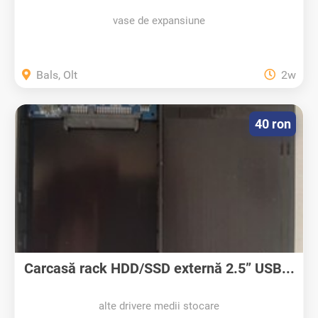
vase de expansiune
Bals, Olt
2w
40 ron
Carcasă rack HDD/SSD externă 2.5” USB...
alte drivere medii stocare