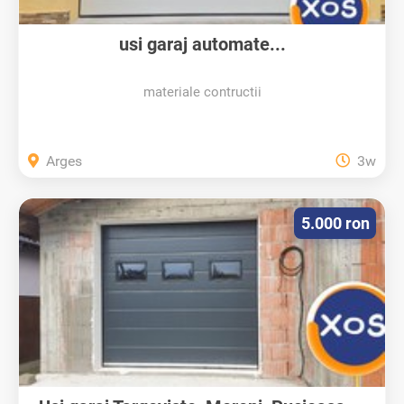
usi garaj automate...
materiale contructii
Arges
3w
5.000 ron