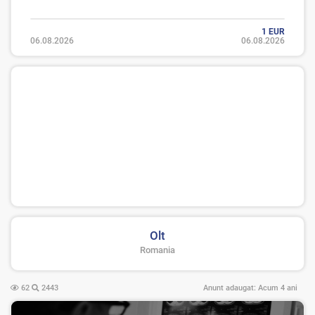
1 EUR
06.08.2026
06.08.2026
Olt
Romania
62
2443
Anunt adaugat:
Acum 4 ani