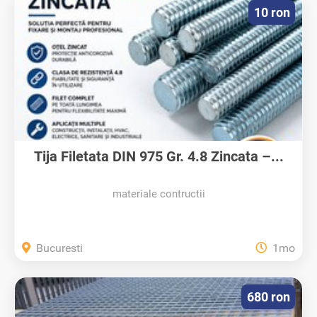
10 ron
Tija Filetata DIN 975 Gr. 4.8 Zincata –...
materiale contructii
Bucuresti
1mo
680 ron