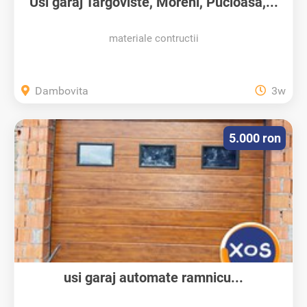
Usi garaj Targoviste, Moreni, Pucioasa,...
materiale contructii
Dambovita
3w
5.000 ron
usi garaj automate ramnicu...