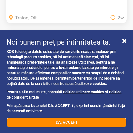
Traian, Olt
2w
1.700 ron
Noi punem preț pe intimitatea ta.
XOS folosește datele colectate de serviciile noastre, inclusiv prin
tehnologii precum cookies, să își amintească cine ești, să își
amintească preferințele tale, să analizeze utilizarea, pentru a ne
îmbunătăți produsele, pentru a livra reclame bazate pe interese și
pentru a măsura eficiența campaniilor noastre cu scopul de a dobândi
noi utilizatori. De asemenea, permitem partenerilor de încredere să
obțină date de la serviciile noastre sau să utilizeze cookies.
Pentru a afla mai multe, consultă
Politica utilizare cookies
și
Politica
de confidentialitate
Kit complet 2,3,4 butelii 80 Litri...
Prin apăsarea butonului 'DA, ACCEPT', îți exprimi consimțământul față
de această activitate.
instalatii gaz
DA, ACCEPT
07xx xxx xxx
Trimite mesaj