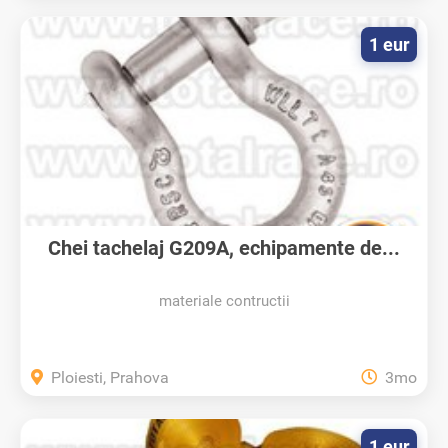
1 eur
Chei tachelaj G209A, echipamente de...
materiale contructii
Ploiesti, Prahova
3mo
1 eur