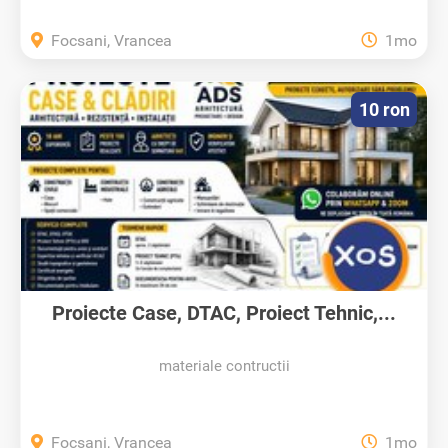
Focsani, Vrancea
1mo
10 ron
Proiecte Case, DTAC, Proiect Tehnic,...
materiale contructii
Focsani, Vrancea
1mo