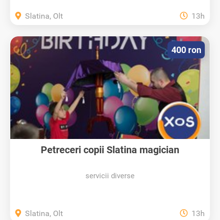
Slatina, Olt
13h
400 ron
Petreceri copii Slatina magician
servicii diverse
Slatina, Olt
13h