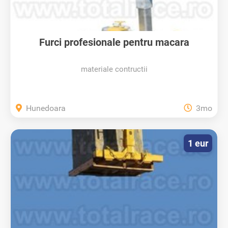
Furci profesionale pentru macara
materiale contructii
Hunedoara
3mo
1 eur