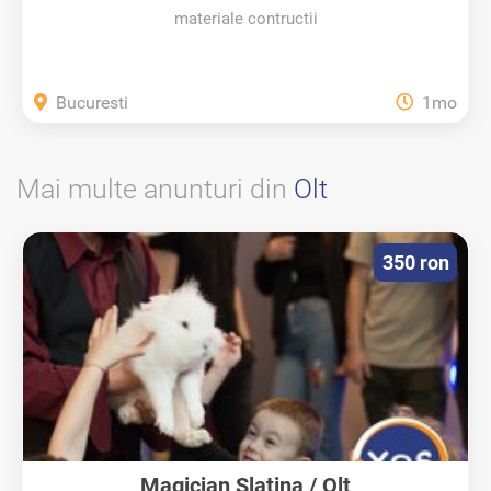
materiale contructii
Bucuresti
1mo
Mai multe anunturi din
Olt
350 ron
Magician Slatina / Olt