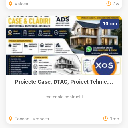
Valcea
3w
10 ron
Proiecte Case, DTAC, Proiect Tehnic,...
materiale contructii
Focsani, Vrancea
1mo