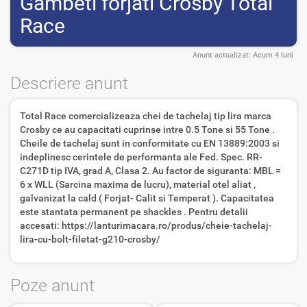
Gambeti forjati Crosby Total
Race
Anunt actualizat:
Acum 4 luni
Descriere anunt
Total Race comercializeaza chei de tachelaj tip lira marca
Crosby ce au capacitati cuprinse intre 0.5 Tone si 55 Tone .
Cheile de tachelaj sunt in conformitate cu EN 13889:2003 si
indeplinesc cerintele de performanta ale Fed. Spec. RR-
C271D tip IVA, grad A, Clasa 2. Au factor de siguranta: MBL =
6 x WLL (Sarcina maxima de lucru), material otel aliat ,
galvanizat la cald ( Forjat- Calit si Temperat ). Capacitatea
este stantata permanent pe shackles . Pentru detalii
accesati: https://lanturimacara.ro/produs/cheie-tachelaj-
lira-cu-bolt-filetat-g210-crosby/
Poze anunt