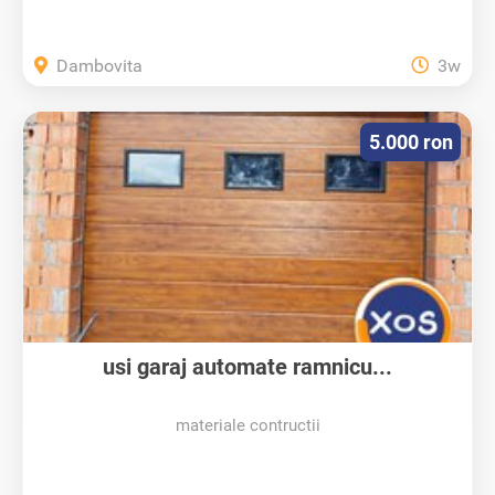
Dambovita
3w
5.000 ron
usi garaj automate ramnicu...
materiale contructii