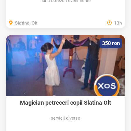
nunti botezuri evenimente
Slatina, Olt
13h
350 ron
Magician petreceri copii Slatina Olt
servicii diverse