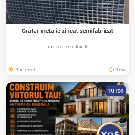
Gratar metalic zincat semifabricat
materiale contructii
Bucuresti
1mo
10 ron