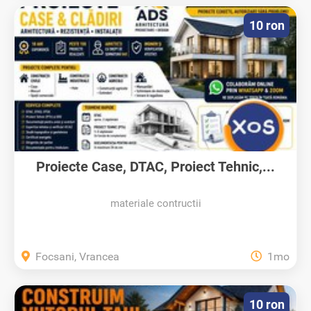
10 ron
Proiecte Case, DTAC, Proiect Tehnic,...
materiale contructii
Focsani, Vrancea
1mo
10 ron