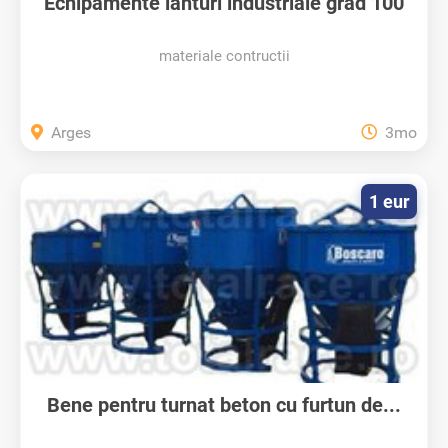
Echipamente lanturi industriale grad 100
materiale contructii
Arges
3mo
1 eur
Bene pentru turnat beton cu furtun de...