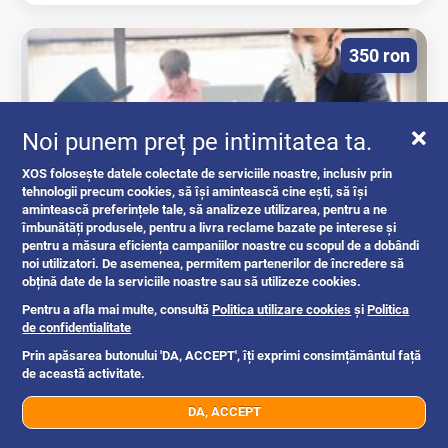
350 ron
Noi punem preț pe intimitatea ta.
XOS folosește datele colectate de serviciile noastre, inclusiv prin
tehnologii precum cookies, să își amintească cine ești, să își
amintească preferințele tale, să analizeze utilizarea, pentru a ne
îmbunătăți produsele, pentru a livra reclame bazate pe interese și
pentru a măsura eficiența campaniilor noastre cu scopul de a dobândi
Magician Slatina
noi utilizatori. De asemenea, permitem partenerilor de încredere să
obțină date de la serviciile noastre sau să utilizeze cookies.
Pentru a afla mai multe, consultă
Politica utilizare cookies
și
Politica
alte produse copii
de confidentialitate
Prin apăsarea butonului 'DA, ACCEPT', îți exprimi consimțământul față
de această activitate.
Slatina, Olt
13h
DA, ACCEPT
07xx xxx xxx
Trimite mesaj