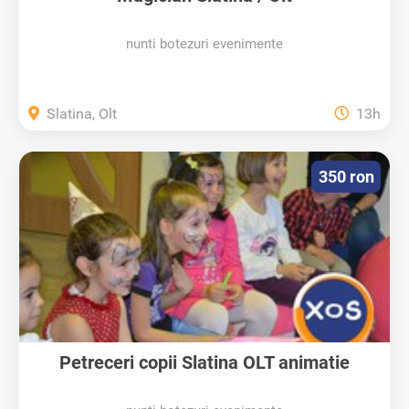
nunti botezuri evenimente
Slatina, Olt
13h
350 ron
Petreceri copii Slatina OLT animatie