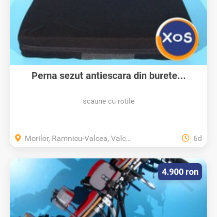
Perna sezut antiescara din burete...
scaune cu rotile
Morilor, Ramnicu-Valcea, Valcea
6d
4.900 ron