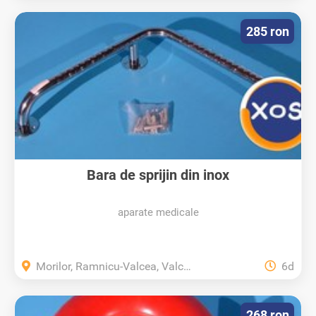
285 ron
Bara de sprijin din inox
aparate medicale
Morilor, Ramnicu-Valcea, Valcea
6d
268 ron