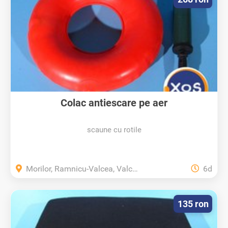
Colac antiescare pe aer
scaune cu rotile
Morilor, Ramnicu-Valcea, Valcea
6d
135 ron