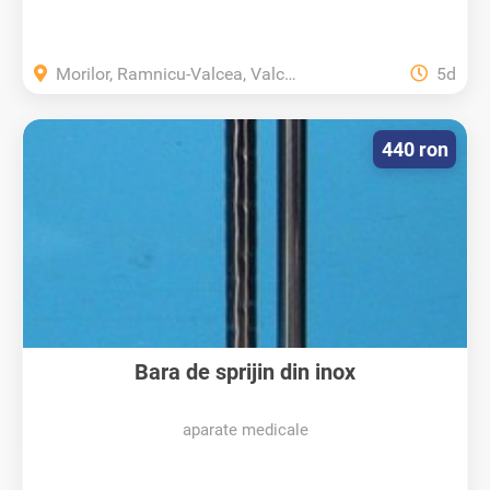
Morilor, Ramnicu-Valcea, Valcea
5d
440 ron
Bara de sprijin din inox
aparate medicale