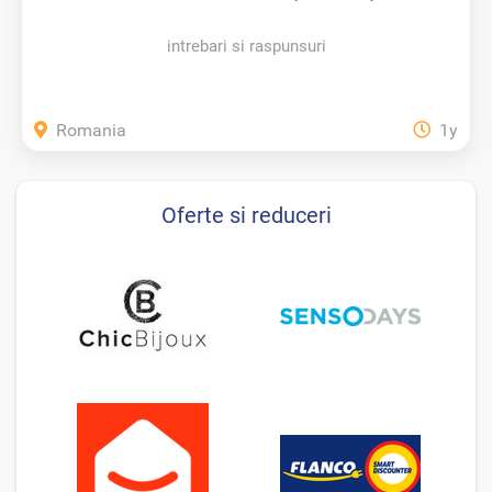
intrebari si raspunsuri
Romania
1y
Oferte si reduceri