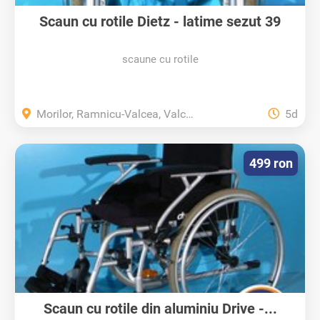
Scaun cu rotile Dietz - latime sezut 39
cm...
scaune cu rotile
Morilor, Ramnicu-Valcea, Valcea
5d
499 ron
Scaun cu rotile din aluminiu Drive -...