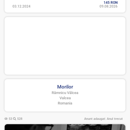
145 RON
03.12.2024
09.08.2026
Morilor
Râmnicu Vâlcea
Valcea
Romania
53
528
Anunt adaugat:
Anul trecut