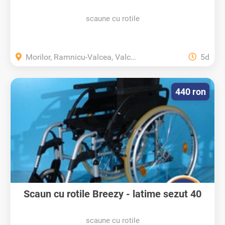
scaune cu rotile
Morilor, Ramnicu-Valcea, Valcea
5d
440 ron
Scaun cu rotile Breezy - latime sezut 40
cm...
scaune cu rotile