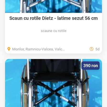
Scaun cu rotile Dietz - latime sezut 56 cm
scaune cu rotile
Morilor, Ramnicu-Valcea, Valcea
5d
390 ron