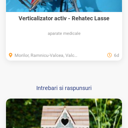
Verticalizator activ - Rehatec Lasse
aparate medicale
Morilor, Ramnicu-Valcea, Valcea
6d
Intrebari si raspunsuri