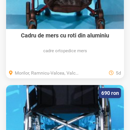
Cadru de mers cu roti din aluminiu
Russka...
cadre ortopedice mers
Morilor, Ramnicu-Valcea, Valcea
5d
690 ron