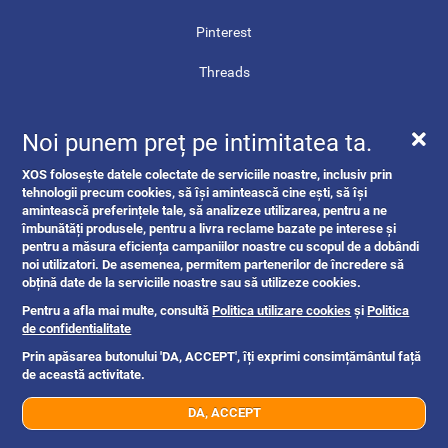
Pinterest
Threads
Contact
Noi punem preț pe intimitatea ta.
Harta site-ului
XOS folosește datele colectate de serviciile noastre, inclusiv prin
ANPC
tehnologii precum cookies, să își amintească cine ești, să își
amintească preferințele tale, să analizeze utilizarea, pentru a ne
îmbunătăți produsele, pentru a livra reclame bazate pe interese și
pentru a măsura eficiența campaniilor noastre cu scopul de a dobândi
noi utilizatori. De asemenea, permitem partenerilor de încredere să
obțină date de la serviciile noastre sau să utilizeze cookies.
Pentru a afla mai multe, consultă
Politica utilizare cookies
și
Politica
de confidentialitate
Prin apăsarea butonului 'DA, ACCEPT', îți exprimi consimțământul față
de această activitate.
DA, ACCEPT
07xx xxx xxx
Trimite mesaj