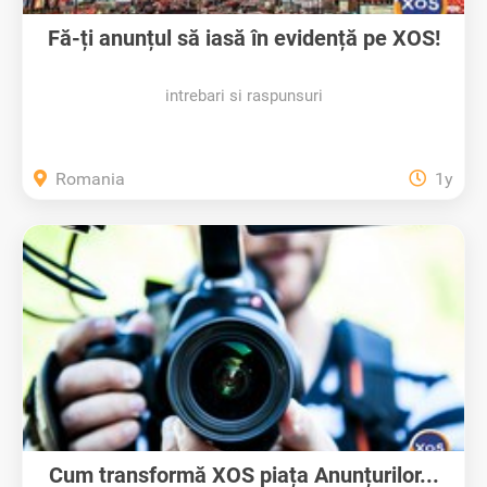
Fă-ți anunțul să iasă în evidență pe XOS!
intrebari si raspunsuri
Romania
1y
Cum transformă XOS piața Anunțurilor...