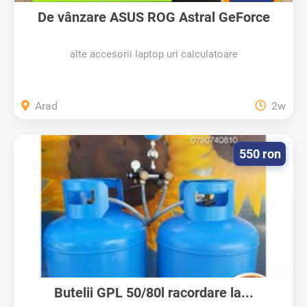
De vânzare ASUS ROG Astral GeForce
RTX...
alte accesorii laptop uri calculatoare
Arad
2w
550 ron
Butelii GPL 50/80l racordare la...