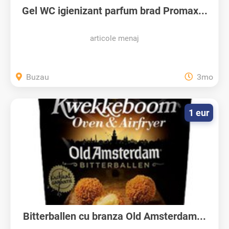
Gel WC igienizant parfum brad Promax...
articole menaj
Buzau
3mo
1 eur
Bitterballen cu branza Old Amsterdam...