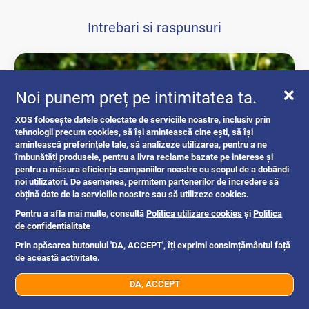
Intrebari si raspunsuri
Noi punem preț pe intimitatea ta.
XOS folosește datele colectate de serviciile noastre, inclusiv prin
tehnologii precum cookies, să își amintească cine ești, să își
amintească preferințele tale, să analizeze utilizarea, pentru a ne
îmbunătăți produsele, pentru a livra reclame bazate pe interese și
pentru a măsura eficiența campaniilor noastre cu scopul de a dobândi
noi utilizatori. De asemenea, permitem partenerilor de încredere să
obțină date de la serviciile noastre sau să utilizeze cookies.
Ghid complet: acte necesare pentru...
Pentru a afla mai multe, consultă
Politica utilizare cookies
și
Politica
de confidentialitate
Prin apăsarea butonului 'DA, ACCEPT', îți exprimi consimțământul față
intrebari si raspunsuri
de această activitate.
DA, ACCEPT
07xx xxx xxx
Trimite mesaj
Romania
1mo