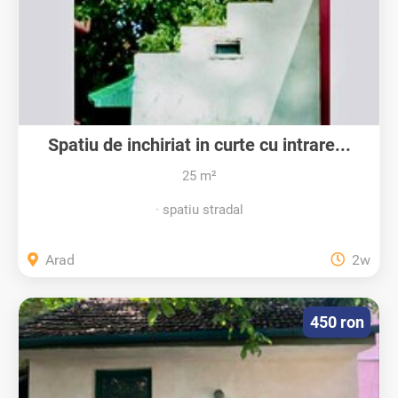
Spatiu de inchiriat in curte cu intrare...
25 m²
spatiu stradal
Arad
2w
450 ron