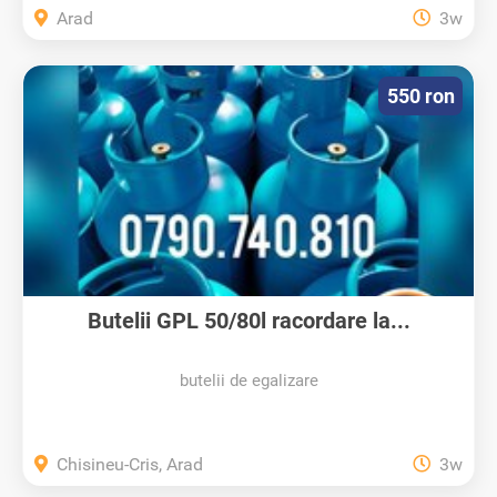
Arad
3w
550 ron
Butelii GPL 50/80l racordare la...
butelii de egalizare
Chisineu-Cris, Arad
3w