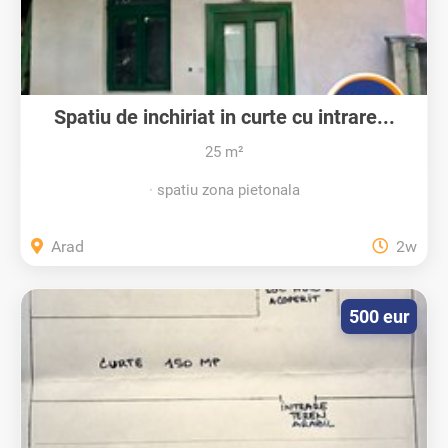
Spatiu de inchiriat in curte cu intrare...
25 m²
spatiu zona pietonala
Arad
2w
500 eur