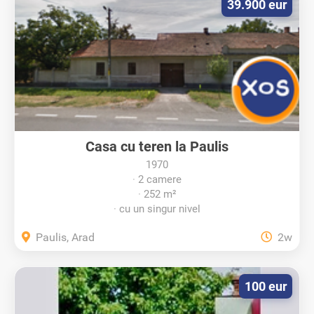
39.900 eur
Casa cu teren la Paulis
1970
2 camere
252 m²
cu un singur nivel
Paulis, Arad
2w
100 eur