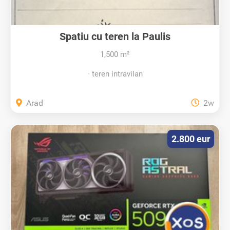
Spatiu cu teren la Paulis
1,500 m²
teren intravilan
Arad
2w
2.800 eur