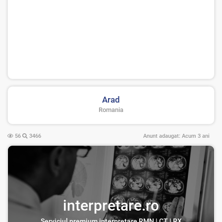
Arad
Romania
56
3466
Anunt adaugat:
Acum 3 ani
interpretare.ro
Serviciul premium interpretare RMN | CT | RX