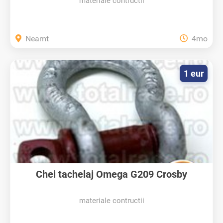
materiale contructii
Neamt
4mo
1 eur
Chei tachelaj Omega G209 Crosby
materiale contructii