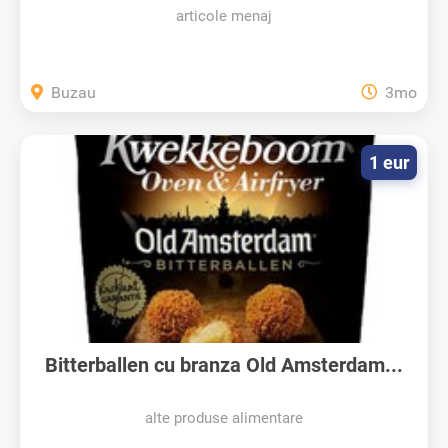
articole menaj
Buzau
3mo
1 eur
Bitterballen cu branza Old Amsterdam...
alte produse alimentare