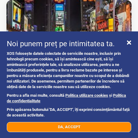
Noi punem preț pe intimitatea ta.
XOS folosește datele colectate de serviciile noastre, inclusiv prin
tehnologii precum cookies, să își amintească cine ești, să își
amintească preferințele tale, să analizeze utilizarea, pentru a ne
Fă-ți anunțul să iasă în evidență pe XOS!
îmbunătăți produsele, pentru a livra reclame bazate pe interese și
pentru a măsura eficiența campaniilor noastre cu scopul de a dobândi
noi utilizatori. De asemenea, permitem partenerilor de încredere să
obțină date de la serviciile noastre sau să utilizeze cookies.
intrebari si raspunsuri
Pentru a afla mai multe, consultă
Politica utilizare cookies
și
Politica
de confidentialitate
Prin apăsarea butonului 'DA, ACCEPT', îți exprimi consimțământul față
Romania
1y
de această activitate.
DA, ACCEPT
07xx xxx xxx
Trimite mesaj