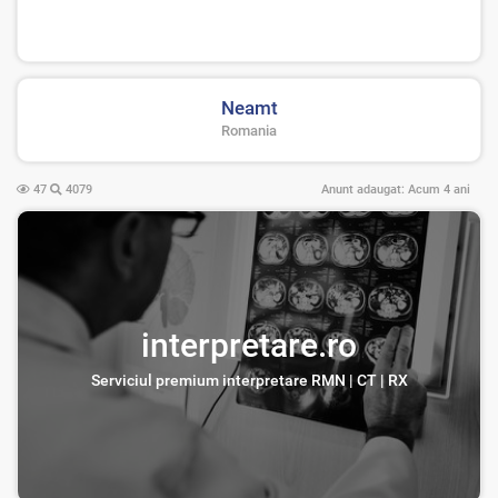
Neamt
Romania
47
4079
Anunt adaugat:
Acum 4 ani
interpretare.ro
Serviciul premium interpretare RMN | CT | RX