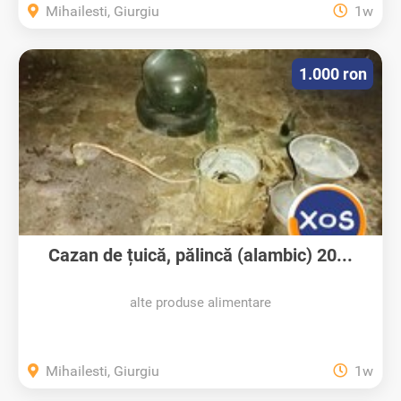
Mihailesti, Giurgiu
1w
1.000 ron
Cazan de țuică, pălincă (alambic) 20...
alte produse alimentare
Mihailesti, Giurgiu
1w