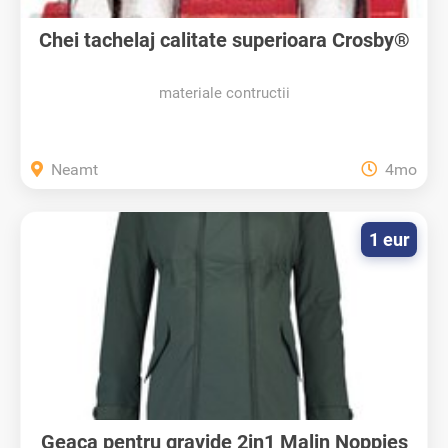
Chei tachelaj calitate superioara Crosby®
materiale contructii
Neamt
4mo
1 eur
Geaca pentru gravide 2in1 Malin Noppies