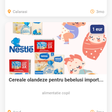
Calarasi
3mo
1 eur
Cereale olandeze pentru bebelusi import...
alimentatie copil