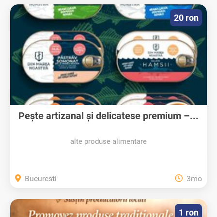
20 ron
Pește artizanal și delicatese premium –...
alte produse alimentare
Bucuresti
3mo
1 ron