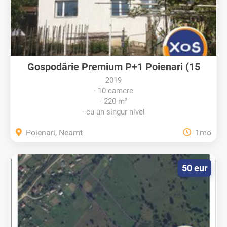
Gospodărie Premium P+1 Poienari (15
min...
2019
10 camere
220 m²
cu un singur nivel
Poienari, Neamt
1mo
50 eur