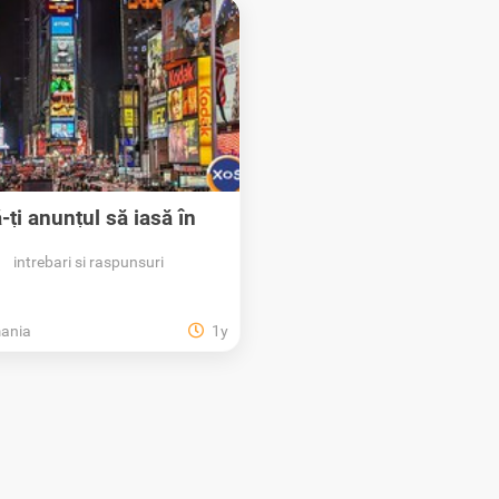
-ți anunțul să iasă în
evidență pe XOS!
intrebari si raspunsuri
ania
1y