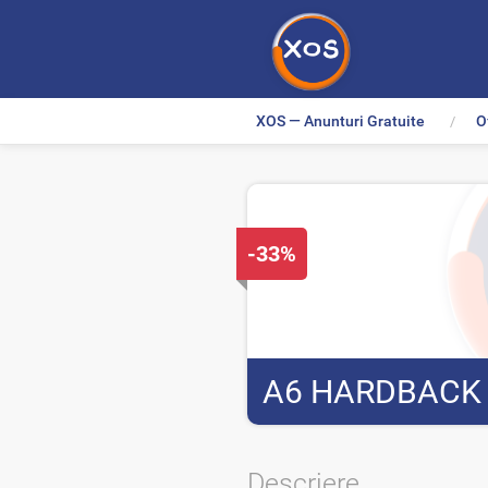
XOS — Anunturi Gratuite
O
>
D
-33%
i
s
c
o
A6 HARDBACK
u
n
t
Descriere