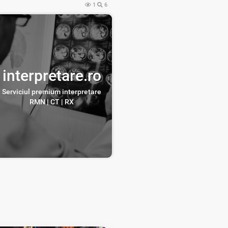
1
6
interpretare.ro
Serviciul premium interpretare
RMN | CT | RX