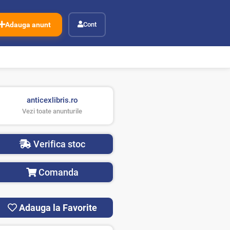
Adauga anunt
Cont
anticexlibris.ro
Vezi toate anunturile
Verifica stoc
Comanda
Adauga la Favorite