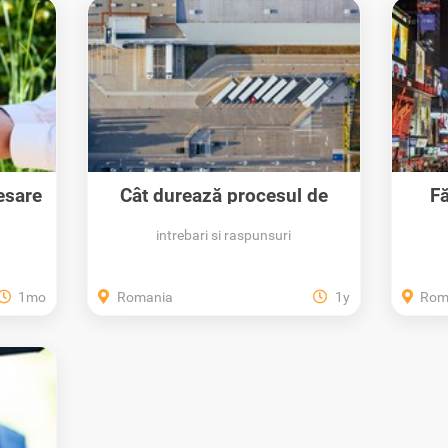
esare
Cât durează procesul de
Fă
recuperare a...
intrebari si raspunsuri
1mo
Romania
1y
Rom