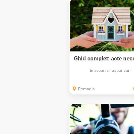
Ghid complet: acte nec
pentru...
intrebari si raspunsuri
Romania