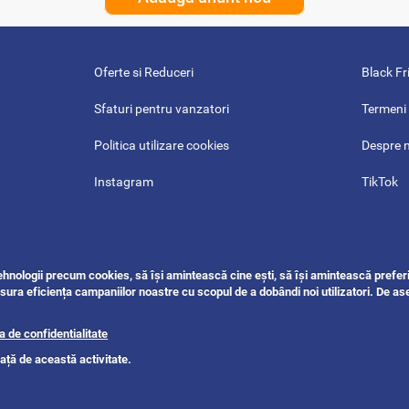
Oferte si Reduceri
Black Fr
Sfaturi pentru vanzatori
Termeni 
Politica utilizare cookies
Despre 
Instagram
TikTok
Twitter
Reddit
Pinterest
Threads
tehnologii precum cookies, să își amintească cine ești, să își amintească preferi
Harta site-ului
ANPC
sura eficiența campaniilor noastre cu scopul de a dobândi noi utilizatori. De a
ca de confidentialitate
ață de această activitate.