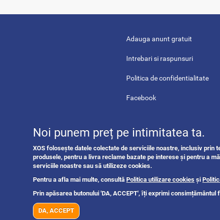
Adauga anunt gratuit
Intrebari si raspunsuri
Politica de confidentialitate
Facebook
Youtube
Noi punem preț pe intimitatea ta.
Linkedin
XOS folosește datele colectate de serviciile noastre, inclusiv prin 
Contact
produsele, pentru a livra reclame bazate pe interese și pentru a mă
serviciile noastre sau să utilizeze cookies.
Pentru a afla mai multe, consultă
Politica utilizare cookies
și
Politi
Prin apăsarea butonului 'DA, ACCEPT', îți exprimi consimțământul f
DA, ACCEPT