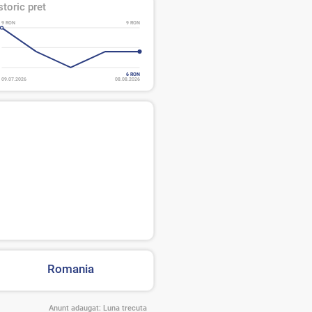
storic pret
9 RON
9 RON
6 RON
09.07.2026
08.08.2026
Romania
Anunt adaugat:
Luna trecuta