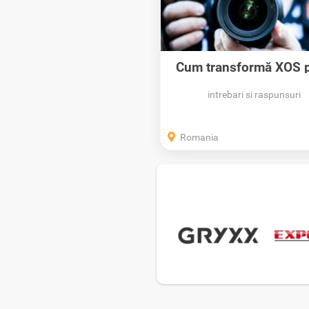
Cum transformă XOS p
Anunțurilor...
intrebari si raspunsuri
Romania