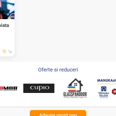
iața
1y
Oferte si reduceri
Adauga anunt nou