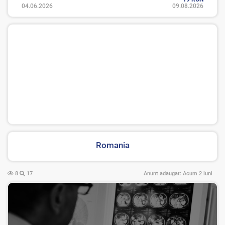
04.06.2026
09.08.2026
Romania
8
17
Anunt adaugat:
Acum 2 luni