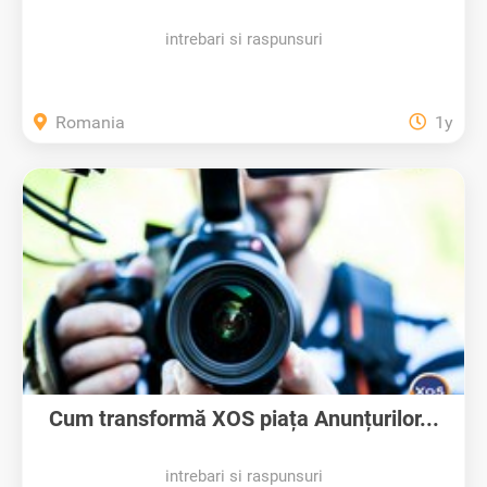
intrebari si raspunsuri
Romania
1y
Cum transformă XOS piața Anunțurilor...
intrebari si raspunsuri