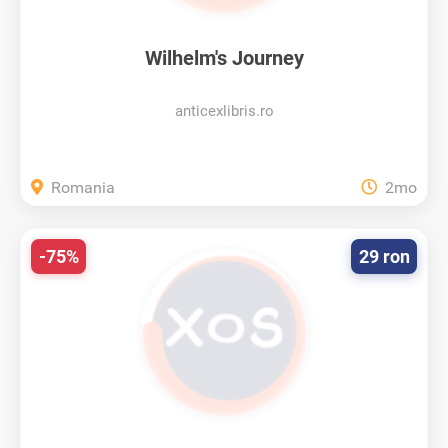
Wilhelm's Journey
anticexlibris.ro
Romania
2mo
-75%
29 ron