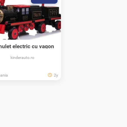
nulet electric cu vagon
pentru 3...
kinderauto.ro
ania
2y