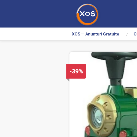
XOS — Anunturi Gratuite
O
>
D
-39%
i
s
c
o
u
n
t