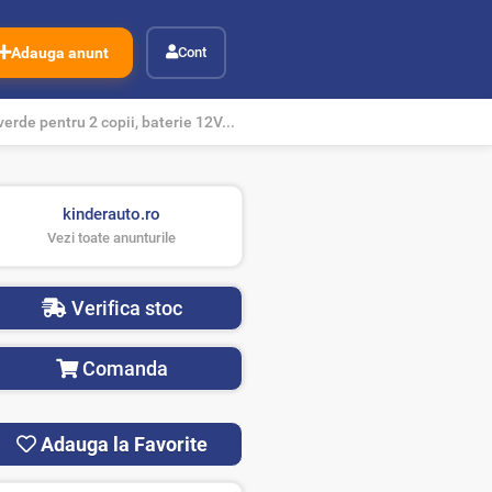
Adauga anunt
Cont
erde pentru 2 copii, baterie 12V...
kinderauto.ro
Vezi toate anunturile
Verifica stoc
Comanda
Adauga la Favorite