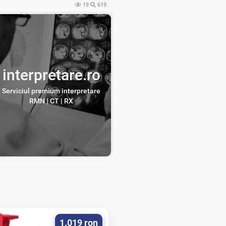
19
619
interpretare.ro
Serviciul premium interpretare
RMN | CT | RX
1.019 ron