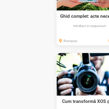
Ghid complet: acte nec
pentru...
intrebari si raspunsuri
Romania
Cum transformă XOS p
Anunțurilor...