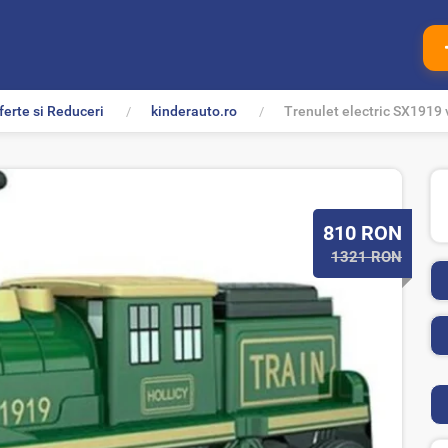
ferte si Reduceri
kinderauto.ro
Trenulet electric SX1919 v
P
810
RON
r
1321 RON
e
t