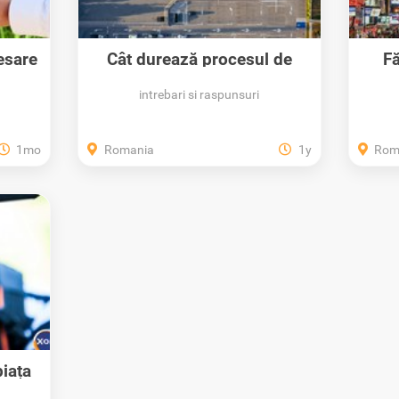
esare
Cât durează procesul de
Fă
recuperare a...
intrebari si raspunsuri
1mo
Romania
1y
Rom
iața