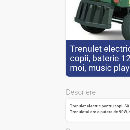
Trenulet electr
copii, baterie 1
moi, music play
Descriere
Trenulet electric pentru copii SX1
Trenuletul are o putere de 90W, 