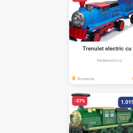
Trenulet electric cu
vagone...
kinderauto.ro
Romania
-37%
1.01