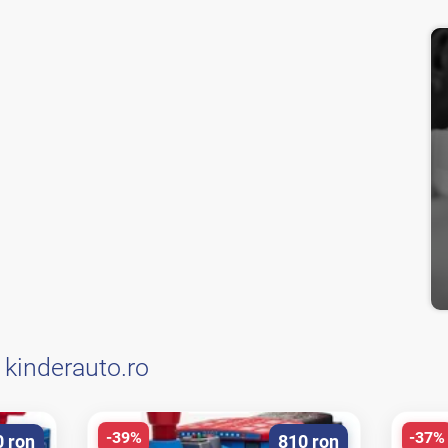
e
kinderauto.ro
-39%
-37%
0 ron
810 ron