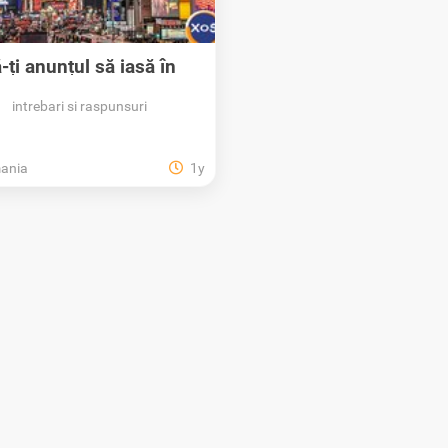
-ți anunțul să iasă în
evidență pe XOS!
intrebari si raspunsuri
ania
1y