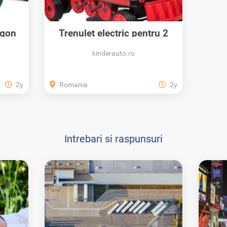
agon
Trenulet electric pentru 2
copii SX1919...
kinderauto.ro
2y
Romania
2y
Intrebari si raspunsuri