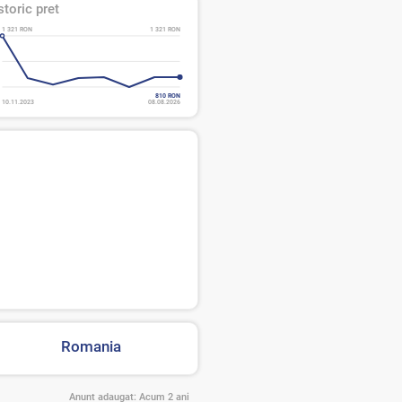
storic pret
1 321 RON
1 321 RON
810 RON
10.11.2023
08.08.2026
Romania
Anunt adaugat:
Acum 2 ani