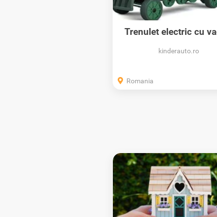
Trenulet electric cu v
suplimentar...
kinderauto.ro
Romania