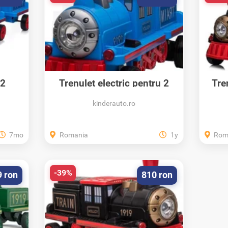
 2
Trenulet electric pentru 2
Tre
copii SX1919...
kinderauto.ro
7mo
Romania
1y
Rom
-39%
9 ron
810 ron