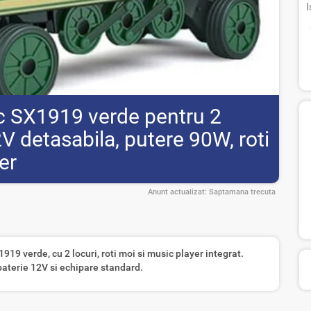
I
ic SX1919 verde pentru 2
2V detasabila, putere 90W, roti
er
Anunt actualizat:
Saptamana trecuta
919 verde, cu 2 locuri, roti moi si music player integrat.
baterie 12V si echipare standard.