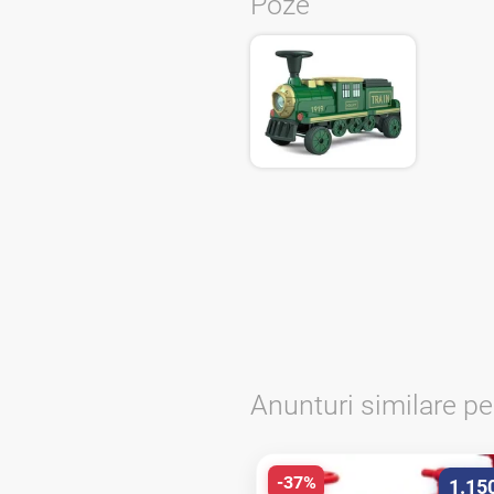
Poze
Anunturi similare p
-37%
1.15