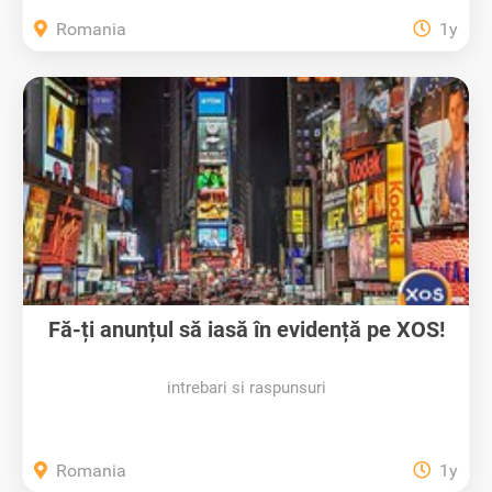
Romania
1y
Fă-ți anunțul să iasă în evidență pe XOS!
intrebari si raspunsuri
Romania
1y