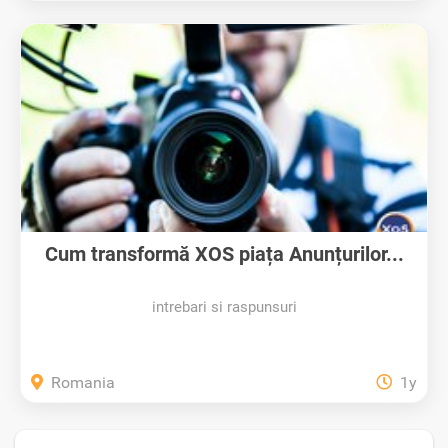
Cum transformă XOS piața Anunțurilor...
intrebari si raspunsuri
Romania
1y