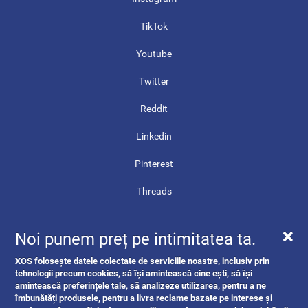
TikTok
Youtube
Twitter
Reddit
Linkedin
Pinterest
Threads
Contact
Noi punem preț pe intimitatea ta.
Harta site-ului
XOS folosește datele colectate de serviciile noastre, inclusiv prin
tehnologii precum cookies, să își amintească cine ești, să își
ANPC
amintească preferințele tale, să analizeze utilizarea, pentru a ne
îmbunătăți produsele, pentru a livra reclame bazate pe interese și