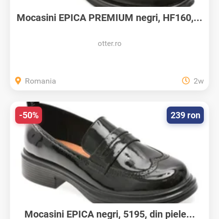
Mocasini EPICA PREMIUM negri, HF160,...
otter.ro
Romania
2w
-50%
239 ron
Mocasini EPICA negri, 5195, din piele...