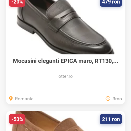
-20%
479 ron
Mocasini eleganti EPICA maro, RT130,...
otter.ro
Romania
3mo
-53%
211 ron