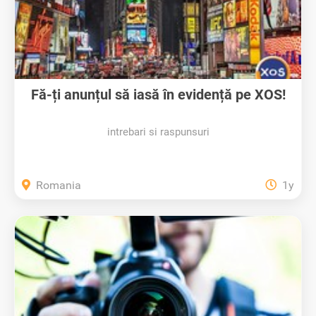
Fă-ți anunțul să iasă în evidență pe XOS!
intrebari si raspunsuri
Romania
1y