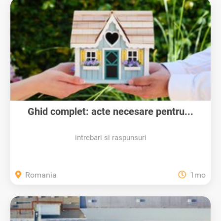
Ghid complet: acte necesare pentru...
intrebari si raspunsuri
Romania
1mo