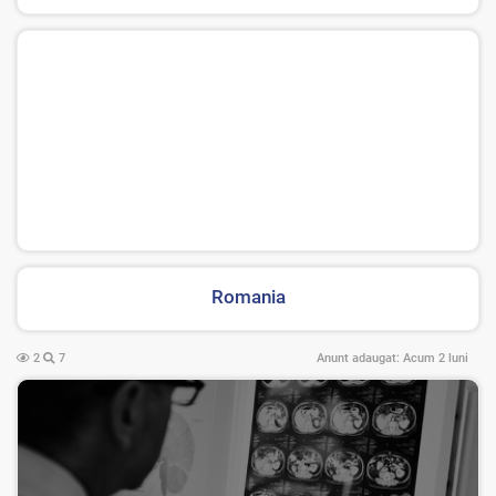
Romania
2
7
Anunt adaugat:
Acum 2 luni