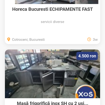
Horeca Bucuresti ECHIPAMENTE FAST
FOOD,...
servicii diverse
Cotroceni, Bucuresti
3w
4.500 ron
Masă frigorifică inox SH cu 2 uși...