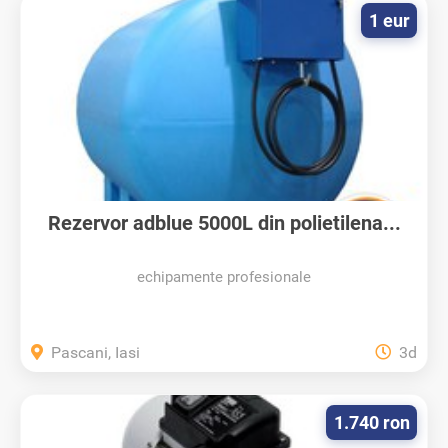
1 eur
Rezervor adblue 5000L din polietilena...
echipamente profesionale
Pascani, Iasi
3d
1.740 ron