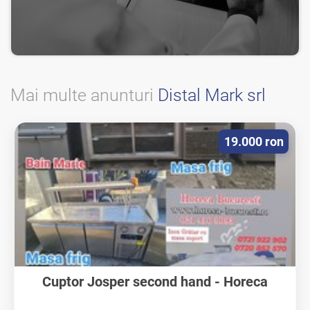
Mai multe anunturi
Distal Mark srl
19.000 ron
Cuptor Josper second hand - Horeca
Bucuresti