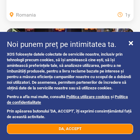
Romania
1y
Noi punem preț pe intimitatea ta.
XOS folosește datele colectate de serviciile noastre, inclusiv prin
tehnologii precum cookies, să își amintească cine ești, să își
amintească preferințele tale, să analizeze utilizarea, pentru a ne
îmbunătăți produsele, pentru a livra reclame bazate pe interese și
pentru a măsura eficiența campaniilor noastre cu scopul de a dobândi
noi utilizatori. De asemenea, permitem partenerilor de încredere să
obțină date de la serviciile noastre sau să utilizeze cookies.
Pentru a afla mai multe, consultă
Politica utilizare cookies
și
Politica
Fă-ți anunțul să iasă în evidență pe XOS!
de confidentialitate
Prin apăsarea butonului 'DA, ACCEPT', îți exprimi consimțământul față
intrebari si raspunsuri
de această activitate.
DA, ACCEPT
07xx xxx xxx
Trimite mesaj