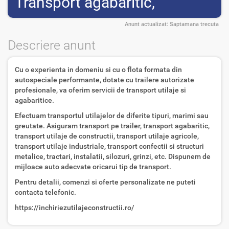
Transport agabaritic,
Anunt actualizat:
Saptamana trecuta
Descriere anunt
Cu o experienta in domeniu si cu o flota formata din
autospeciale performante, dotate cu trailere autorizate
profesionale, va oferim servicii de transport utilaje si
agabaritice.
Efectuam transportul utilajelor de diferite tipuri, marimi sau
greutate. Asiguram transport pe trailer, transport agabaritic,
transport utilaje de constructii, transport utilaje agricole,
transport utilaje industriale, transport confectii si structuri
metalice, tractari, instalatii, silozuri, grinzi, etc. Dispunem de
mijloace auto adecvate oricarui tip de transport.
Pentru detalii, comenzi si oferte personalizate ne puteti
contacta telefonic.
https://inchiriezutilajeconstructii.ro/