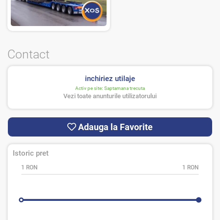
Contact
inchiriez utilaje
Activ pe site:
Saptamana trecuta
Vezi toate anunturile utilizatorului
Adauga la Favorite
Istoric pret
1 RON
1 RON