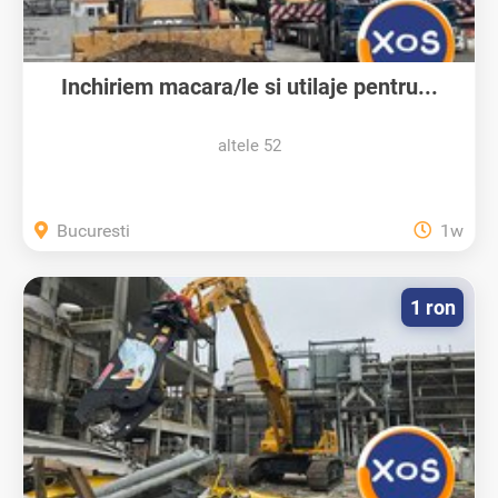
Inchiriem macara/le si utilaje pentru...
altele 52
Bucuresti
1w
1 ron