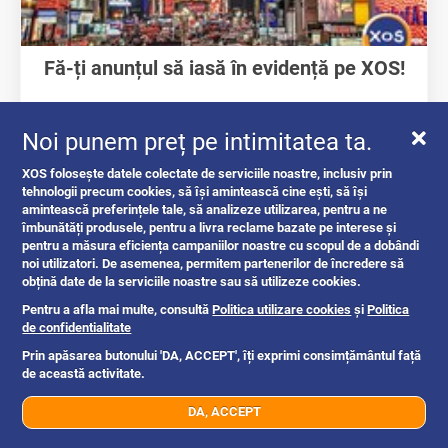
Fă-ți anunțul să iasă în evidență pe XOS!
intrebari si raspunsuri
Noi punem preț pe intimitatea ta.
XOS folosește datele colectate de serviciile noastre, inclusiv prin
tehnologii precum cookies, să își amintească cine ești, să își
Romania
1y
amintească preferințele tale, să analizeze utilizarea, pentru a ne
îmbunătăți produsele, pentru a livra reclame bazate pe interese și
pentru a măsura eficiența campaniilor noastre cu scopul de a dobândi
noi utilizatori. De asemenea, permitem partenerilor de încredere să
obțină date de la serviciile noastre sau să utilizeze cookies.
Pentru a afla mai multe, consultă
Politica utilizare cookies
și
Politica
de confidentialitate
Prin apăsarea butonului 'DA, ACCEPT', îți exprimi consimțământul față
de această activitate.
DA, ACCEPT
07xx xxx xxx
Trimite mesaj