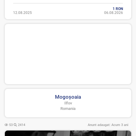
1 RON
12.08.2025
06.08.2026
Mogoşoaia
Ilfov
Romania
53
2414
Anunt adaugat:
Acum 3 ani