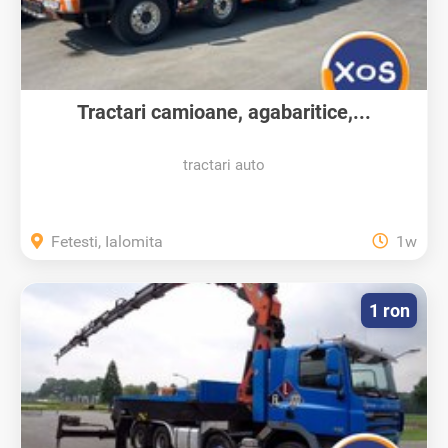
Tractari camioane, agabaritice,...
tractari auto
Fetesti, Ialomita
1w
1 ron