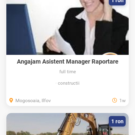
1 ron
Angajam Asistent Manager Raportare
full time
constructii
Mogosoaia, Ilfov
1w
1 ron