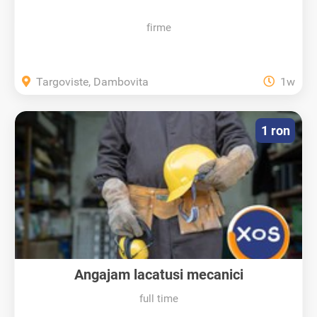
firme
Targoviste, Dambovita
1w
1 ron
Angajam lacatusi mecanici
full time