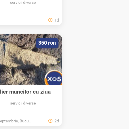
servicii diverse
u
1d
350 ron
lier muncitor cu ziua
bucuresti
servicii diverse
ptembrie, Bucuresti
2d