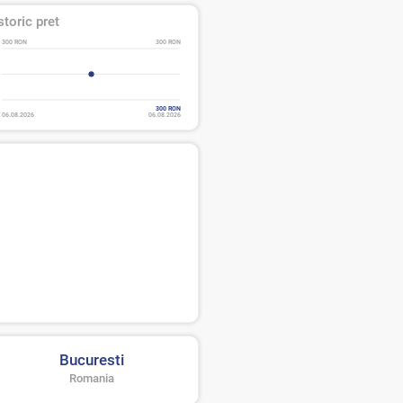
storic pret
300 RON
300 RON
300 RON
06.08.2026
06.08.2026
Bucuresti
Romania