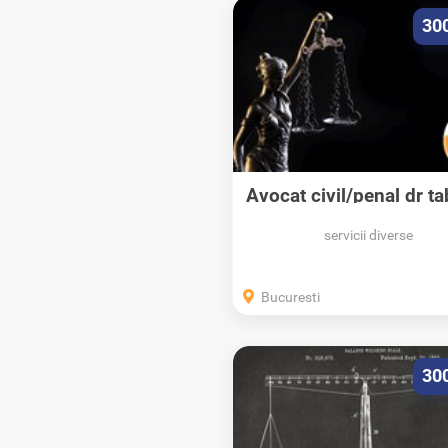
30
Avocat civil/penal dr ta
[Telefon]...
servicii diverse
Bucuresti
30