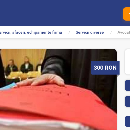
ervicii, afaceri, echipamente firma
Servicii diverse
Avocat,
P
300
RON
r
e
t