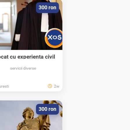
300 ron
cat cu experienta civil
penal drumul...
servicii diverse
resti
2w
300 ron