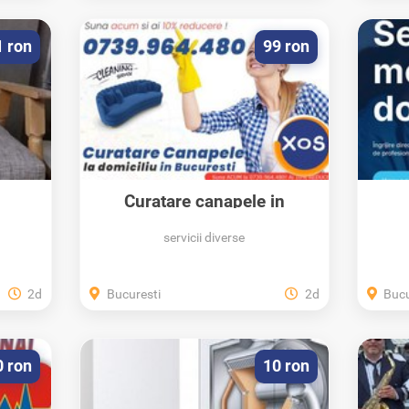
1 ron
99 ron
Curatare canapele in
Bucuresti
servicii diverse
2d
Bucuresti
2d
Bucu
0 ron
10 ron