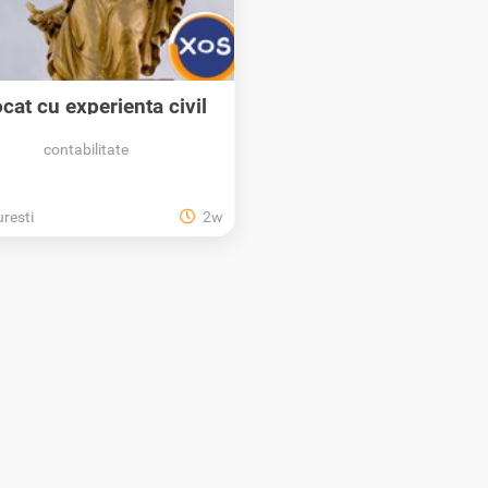
cat cu experienta civil
penal drumul...
contabilitate
resti
2w