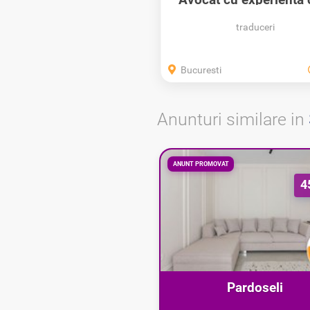
penal drumul...
traduceri
Bucuresti
Anunturi similare in
ANUNT PROMOVAT
4
Pardoseli
epoxidice/poliuretanice 