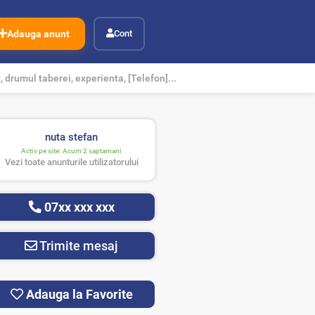
Adauga anunt
Cont
 drumul taberei, experienta, [Telefon]...
nuta stefan
Activ pe site:
Acum 2 saptamani
Vezi toate anunturile utilizatorului
07xx xxx xxx
Trimite mesaj
Adauga la Favorite