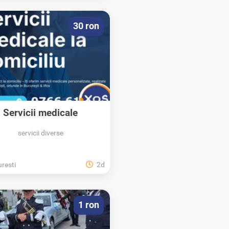
30 ron
Servicii medicale
personalizate la...
servicii diverse
resti
2d
1 ron