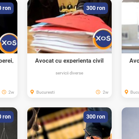
0 ron
300 ron
berei,
Avocat cu experienta civil
Avo
penal drumul...
servicii diverse
2w
Bucuresti
2w
Bucu
0 ron
300 ron