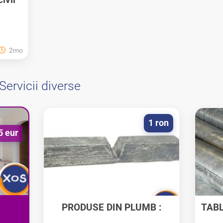
2mo
Servicii diverse
1 ron
5 eur
PRODUSE DIN PLUMB :
TABL
si...
LINGOURI, CALUP,...