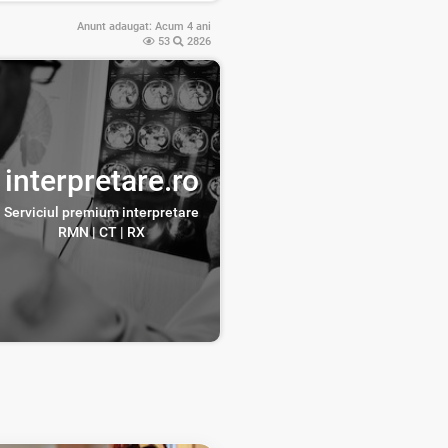
Anunt adaugat:
Acum 4 ani
53
2826
interpretare.ro
Serviciul premium interpretare
RMN | CT | RX