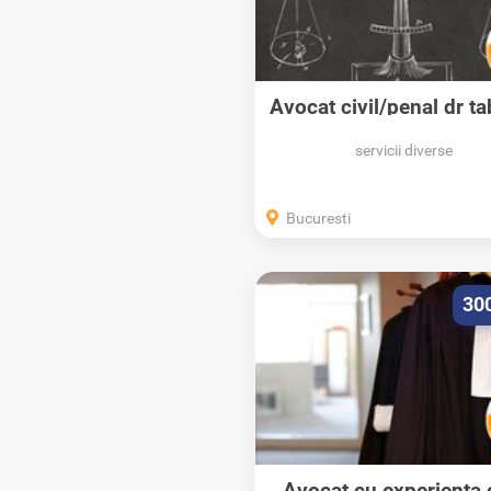
Avocat civil/penal dr ta
[Telefon]...
servicii diverse
Bucuresti
30
Avocat cu experienta c