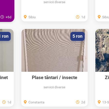
servicii diverse
+6d
Sibiu
1d
Sibi
1 ron
5 ron
inet
Plase țânțari / insecte
Zi
servicii diverse
1d
Constanta
2d
13-Se