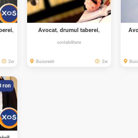
berei,
Avocat, drumul taberei,
Avo
experienta,...
contabilitate
2w
Bucuresti
2w
Bucu
0 ron
ivil