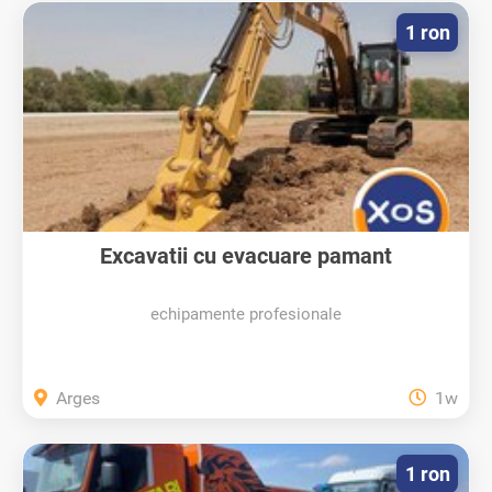
1 ron
Excavatii cu evacuare pamant
echipamente profesionale
Arges
1w
1 ron