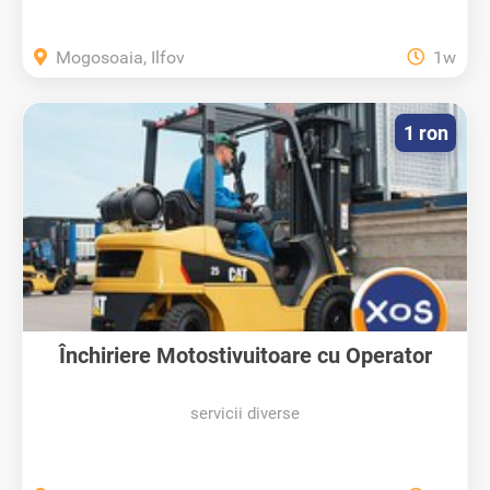
Mogosoaia, Ilfov
1w
1 ron
Închiriere Motostivuitoare cu Operator
servicii diverse