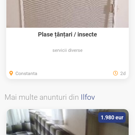
Plase țânțari / insecte
servicii diverse
Constanta
2d
Mai multe anunturi din
Ilfov
1.980 eur