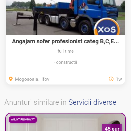
Angajam sofer profesionist categ B,C,E...
full time
constructii
Mogosoaia, Ilfov
1w
Anunturi similare in
Servicii diverse
ANUNT PROMOVAT
45 eur