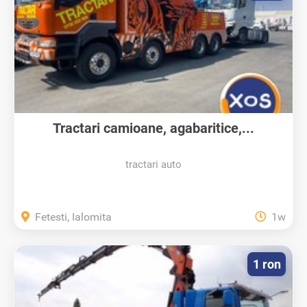
Tractari camioane, agabaritice,...
tractari auto
Fetesti, Ialomita
1w
1 ron