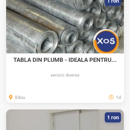
1 ron
TABLA DIN PLUMB - IDEALA PENTRU...
servicii diverse
Sibiu
1d
1 ron