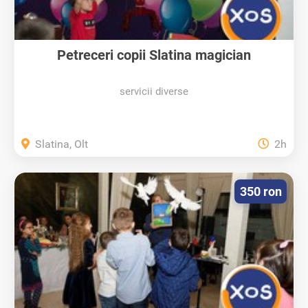
Petreceri copii Slatina magician
servicii diverse
Slatina, Olt
2h
350 ron