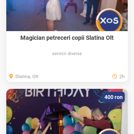
Magician petreceri copii Slatina Olt
servicii diverse
Slatina, Olt
2h
400 ron