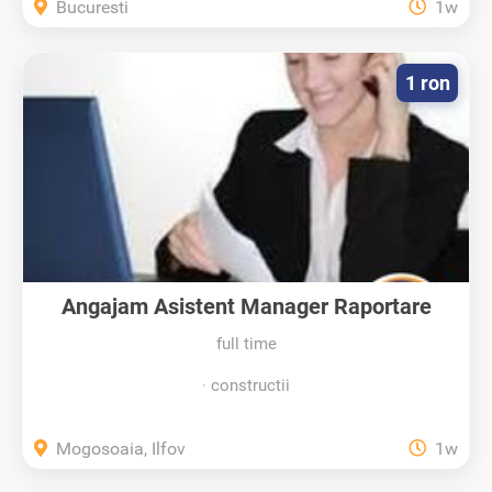
Bucuresti
1w
1 ron
Angajam Asistent Manager Raportare
full time
constructii
Mogosoaia, Ilfov
1w