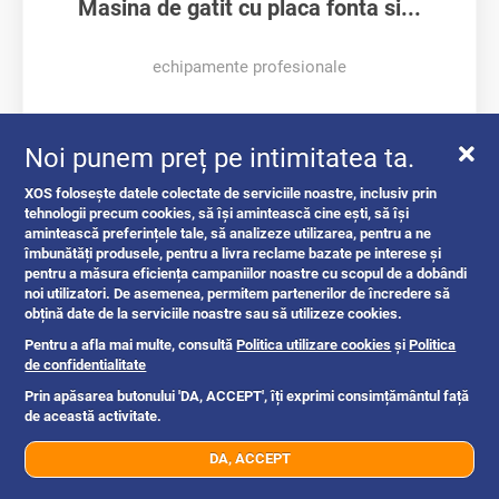
Masina de gatit cu placa fonta si...
echipamente profesionale
Balotesti, Ilfov
2d
Noi punem preț pe intimitatea ta.
XOS folosește datele colectate de serviciile noastre, inclusiv prin
tehnologii precum cookies, să își amintească cine ești, să își
1 eur
amintească preferințele tale, să analizeze utilizarea, pentru a ne
îmbunătăți produsele, pentru a livra reclame bazate pe interese și
pentru a măsura eficiența campaniilor noastre cu scopul de a dobândi
noi utilizatori. De asemenea, permitem partenerilor de încredere să
obțină date de la serviciile noastre sau să utilizeze cookies.
Pentru a afla mai multe, consultă
Politica utilizare cookies
și
Politica
de confidentialitate
Prin apăsarea butonului 'DA, ACCEPT', îți exprimi consimțământul față
de această activitate.
Aparat conic de modelat aluatul rotund,...
DA, ACCEPT
07xx xxx xxx
Trimite mesaj