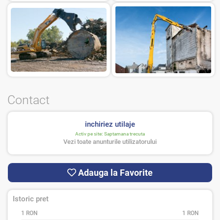
Contact
inchiriez utilaje
Activ pe site:
Saptamana trecuta
Vezi toate anunturile utilizatorului
Adauga la Favorite
Istoric pret
1 RON
1 RON