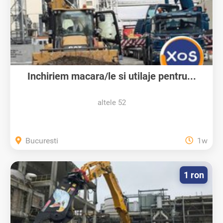
Inchiriem macara/le si utilaje pentru...
altele 52
Bucuresti
1w
1 ron