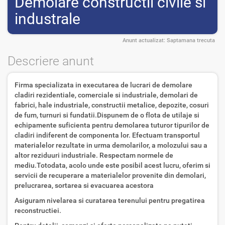
Demolare constructii civile si
industrale
Anunt actualizat:
Saptamana trecuta
Descriere anunt
Firma specializata in executarea de lucrari de demolare
cladiri rezidentiale, comerciale si industriale, demolari de
fabrici, hale industriale, constructii metalice, depozite, cosuri
de fum, turnuri si fundatii.Dispunem de o flota de utilaje si
echipamente suficienta pentru demolarea tuturor tipurilor de
cladiri indiferent de componenta lor. Efectuam transportul
materialelor rezultate in urma demolarilor, a molozului sau a
altor reziduuri industriale. Respectam normele de
mediu.Totodata, acolo unde este posibil acest lucru, oferim si
servicii de recuperare a materialelor provenite din demolari,
prelucrarea, sortarea si evacuarea acestora
Asiguram nivelarea si curatarea terenului pentru pregatirea
reconstructiei.