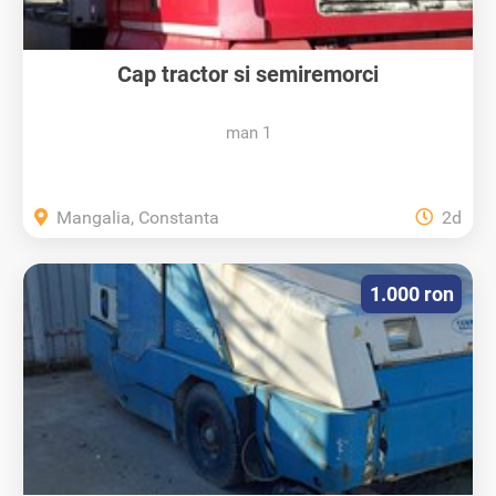
Cap tractor si semiremorci
man 1
Mangalia, Constanta
2d
1.000 ron