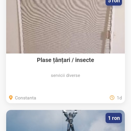
5 ron
Plase țânțari / insecte
servicii diverse
Constanta
1d
1 ron