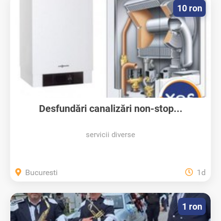
10 ron
Desfundări canalizări non-stop...
servicii diverse
Bucuresti
1d
1 ron