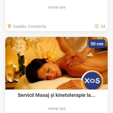
masaj spa
Castelu, Constanta
2d
50 ron
Servicii Masaj și kinetoterapie la...
masaj spa