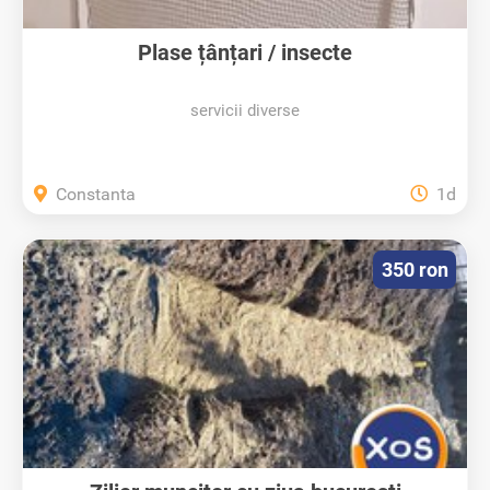
Plase țânțari / insecte
servicii diverse
Constanta
1d
350 ron