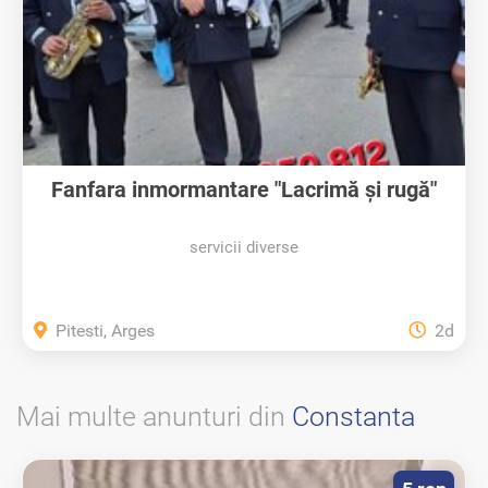
Fanfara inmormantare "Lacrimă și rugă"
servicii diverse
Pitesti, Arges
2d
Mai multe anunturi din
Constanta