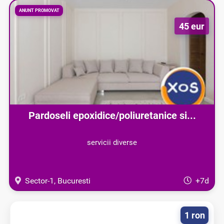
ANUNT PROMOVAT
45 eur
Pardoseli epoxidice/poliuretanice si...
servicii diverse
Sector-1, Bucuresti
+7d
1 ron