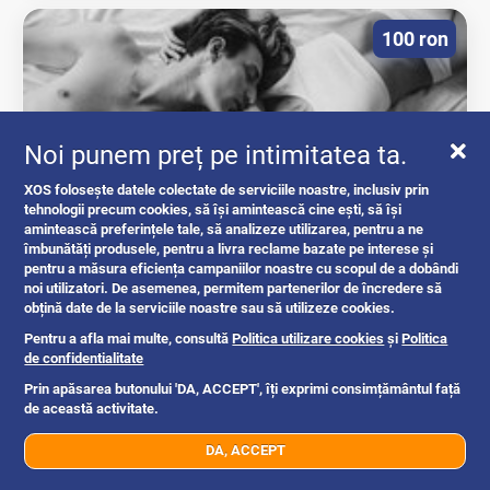
100 ron
Noi punem preț pe intimitatea ta.
XOS folosește datele colectate de serviciile noastre, inclusiv prin
tehnologii precum cookies, să își amintească cine ești, să își
amintească preferințele tale, să analizeze utilizarea, pentru a ne
îmbunătăți produsele, pentru a livra reclame bazate pe interese și
Masaj la domiciliu clientului și la hotel
pentru a măsura eficiența campaniilor noastre cu scopul de a dobândi
noi utilizatori. De asemenea, permitem partenerilor de încredere să
obțină date de la serviciile noastre sau să utilizeze cookies.
masaj spa
Pentru a afla mai multe, consultă
Politica utilizare cookies
și
Politica
de confidentialitate
Prin apăsarea butonului 'DA, ACCEPT', îți exprimi consimțământul față
Constanta
2d
de această activitate.
DA, ACCEPT
07xx xxx xxx
Trimite mesaj
40 ron