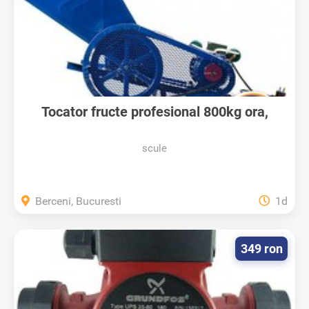
Tocator fructe profesional 800kg ora,
urgent
scule
Berceni, Bucuresti
1d
349 ron