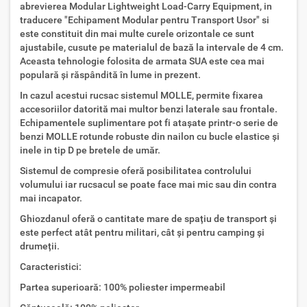
abrevierea Modular Lightweight Load-Carry Equipment, in
traducere "Echipament Modular pentru Transport Usor" si
este constituit din mai multe curele orizontale ce sunt
ajustabile, cusute pe materialul de bază la intervale de 4 cm.
Aceasta tehnologie folosita de armata SUA este cea mai
populară și răspândită în lume in prezent.
In cazul acestui rucsac sistemul MOLLE, permite fixarea
accesoriilor datorită mai multor benzi laterale sau frontale.
Echipamentele suplimentare pot fi atașate printr-o serie de
benzi MOLLE rotunde robuste din nailon cu bucle elastice și
inele in tip D pe bretele de umăr.
Sistemul de compresie oferă posibilitatea controlului
volumului iar rucsacul se poate face mai mic sau din contra
mai incapator.
Ghiozdanul oferă o cantitate mare de spațiu de transport și
este perfect atât pentru militari, cât și pentru camping și
drumeții.
Caracteristici:
Partea superioară: 100% poliester impermeabil