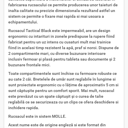
fabricarea rucsacului ce permite producerea unor taieturi de
inalta calitate cu precizie dimensionala rezultand astfel un
sistem ce permite o fixare mai rapida si mai usoara a
echipamentului.
Rucsacul Tactical Black este impermeabil, are un design
ergonomic cu intarituri in zonele predispuse la rupere fiind
fabricat pentru un uz intens cu cusaturi mult mai trainice
fiind in acelasi timp rezistent la apă, praf si noroi. Dispune de
2 compartimente mari, cu diverse buzunare interioare
inclusiv fermoar și plasă pentru tableta sau documente și 2
buzunare frontale mici.
Toate compartimentele sunt închise cu fermoare robuste ce
au cate 2 căi. Bretelele de umăr sunt reglabile în lungime si
sunt proiectate ergonomic cu o lățime de aproximativ 5 cm si
sunt căptușite pentru un comfort sporit. Mai mult, ruscacul
este prevăzut cu un spate căptușit și o curea de talie
reglabilă ce se securizeaza cu un clips ce ofera deschidere si
inchidere rapida.
Rucsacul este in sistem MOLLE.
Acest nume este de origine engleză si este format din