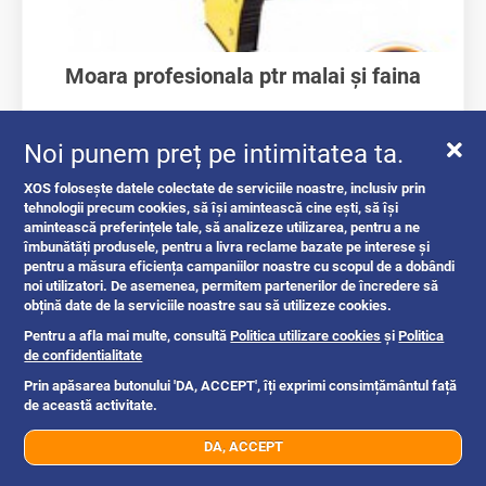
Moara profesionala ptr malai și faina
cereale
Noi punem preț pe intimitatea ta.
XOS folosește datele colectate de serviciile noastre, inclusiv prin
tehnologii precum cookies, să își amintească cine ești, să își
Berceni, Bucuresti
1d
amintească preferințele tale, să analizeze utilizarea, pentru a ne
îmbunătăți produsele, pentru a livra reclame bazate pe interese și
pentru a măsura eficiența campaniilor noastre cu scopul de a dobândi
noi utilizatori. De asemenea, permitem partenerilor de încredere să
obțină date de la serviciile noastre sau să utilizeze cookies.
Pentru a afla mai multe, consultă
Politica utilizare cookies
și
Politica
Intrebari si raspunsuri
de confidentialitate
Prin apăsarea butonului 'DA, ACCEPT', îți exprimi consimțământul față
de această activitate.
DA, ACCEPT
07xx xxx xxx
Trimite mesaj