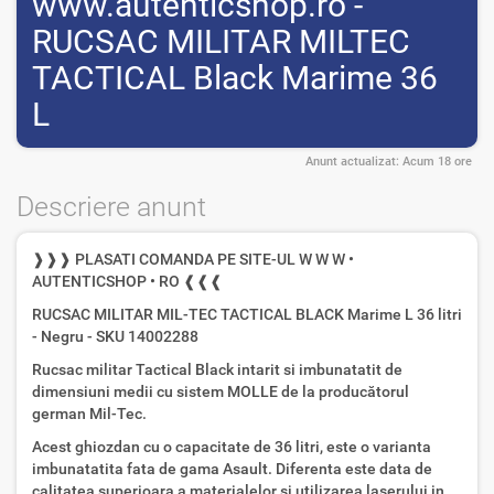
www.autenticshop.ro -
RUCSAC MILITAR MILTEC
TACTICAL Black Marime 36
L
Anunt actualizat:
Acum 18 ore
Descriere anunt
❱❱❱ PLASATI COMANDA PE SITE-UL W W W •
AUTENTICSHOP • RO ❰❰❰
RUCSAC MILITAR MIL-TEC TACTICAL BLACK Marime L 36 litri
- Negru - SKU 14002288
Rucsac militar Tactical Black intarit si imbunatatit de
dimensiuni medii cu sistem MOLLE de la producătorul
german Mil-Tec.
Acest ghiozdan cu o capacitate de 36 litri, este o varianta
imbunatatita fata de gama Asault. Diferenta este data de
calitatea superioara a materialelor si utilizarea laserului in