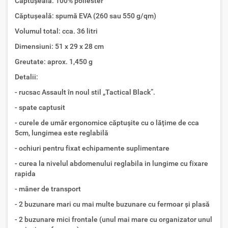
Căptușeală: 100% poliester
Căptușeală: spumă EVA (260 sau 550 g/qm)
Volumul total: cca. 36 litri
Dimensiuni: 51 x 29 x 28 cm
Greutate: aprox. 1,450 g
Detalii:
- rucsac Assault în noul stil „Tactical Black”.
- spate captusit
- curele de umăr ergonomice căptușite cu o lățime de cca
5cm, lungimea este reglabilă
- ochiuri pentru fixat echipamente suplimentare
- curea la nivelul abdomenului reglabila in lungime cu fixare
rapida
- mâner de transport
- 2 buzunare mari cu mai multe buzunare cu fermoar și plasă
- 2 buzunare mici frontale (unul mai mare cu organizator unul