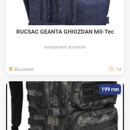
RUCSAC GEANTA GHIOZDAN Mil-Tec
albastru...
echipament accesorii
Bucuresti
1d
199 ron