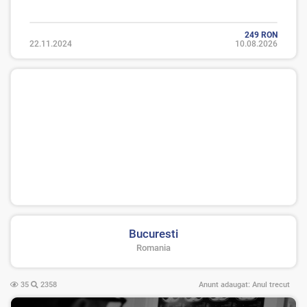
249 RON
22.11.2024
10.08.2026
Bucuresti
Romania
35
2358
Anunt adaugat:
Anul trecut