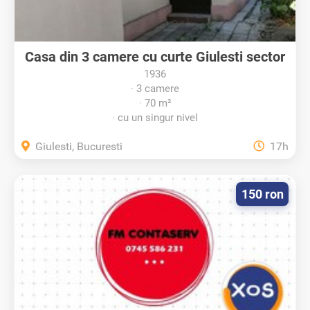
Casa din 3 camere cu curte Giulesti sector
1
1936
3 camere
70 m²
cu un singur nivel
Giulesti, Bucuresti
17h
150 ron