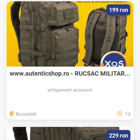
199 ron
www.autenticshop.ro - RUCSAC MILITAR...
echipament accesorii
Bucuresti
1d
229 ron