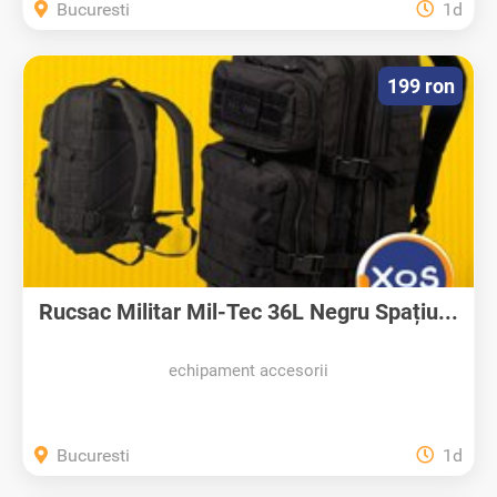
Bucuresti
1d
199 ron
Rucsac Militar Mil-Tec 36L Negru Spațiu...
echipament accesorii
Bucuresti
1d