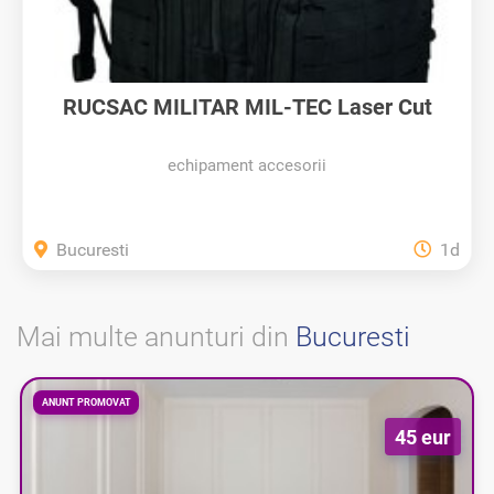
RUCSAC MILITAR MIL-TEC Laser Cut
36L...
echipament accesorii
Bucuresti
1d
Mai multe anunturi din
Bucuresti
ANUNT PROMOVAT
45 eur