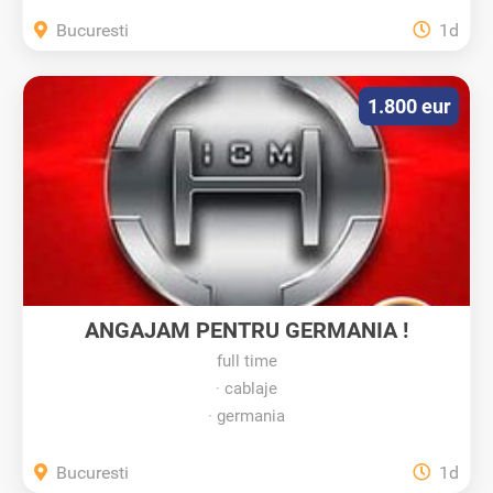
Bucuresti
1d
1.800 eur
ANGAJAM PENTRU GERMANIA !
full time
cablaje
germania
Bucuresti
1d