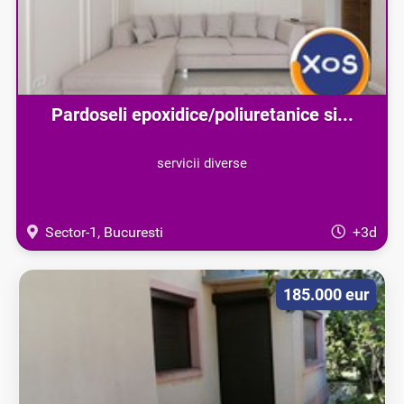
Pardoseli epoxidice/poliuretanice si...
servicii diverse
Sector-1, Bucuresti
+3d
185.000 eur