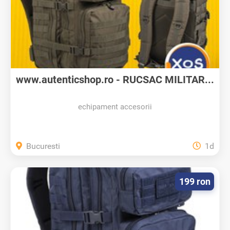
www.autenticshop.ro - RUCSAC MILITAR...
echipament accesorii
Bucuresti
1d
199 ron