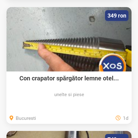
349 ron
Con crapator spărgător lemne otel...
unelte si piese
Bucuresti
1d