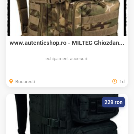
www.autenticshop.ro - MILTEC Ghiozdan...
echipament accesorii
Bucuresti
1d
229 ron