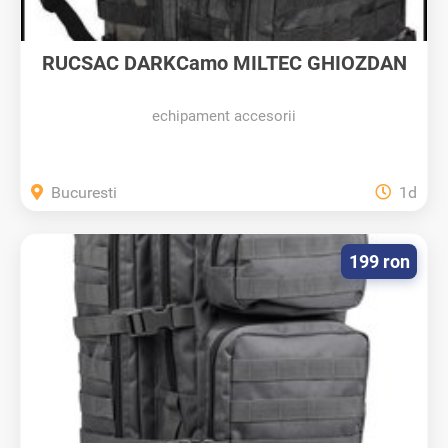
RUCSAC DARKCamo MILTEC GHIOZDAN
Tactic...
echipament accesorii
Bucuresti
1d
199 ron