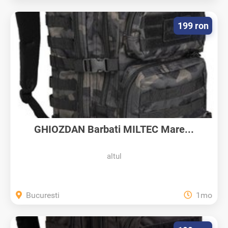
199 ron
GHIOZDAN Barbati MILTEC Mare...
altul
Bucuresti
1mo