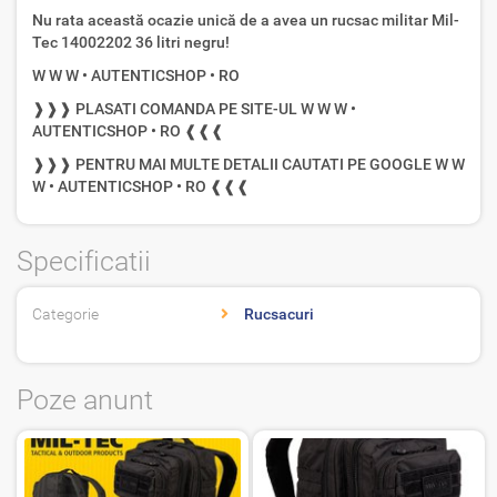
Nu rata această ocazie unică de a avea un rucsac militar Mil-
Tec 14002202 36 litri negru!
W W W • AUTENTICSHOP • RO
❱❱❱ PLASATI COMANDA PE SITE-UL W W W •
AUTENTICSHOP • RO ❰❰❰
❱❱❱ PENTRU MAI MULTE DETALII CAUTATI PE GOOGLE W W
W • AUTENTICSHOP • RO ❰❰❰
Specificatii
Categorie
Rucsacuri
Poze anunt