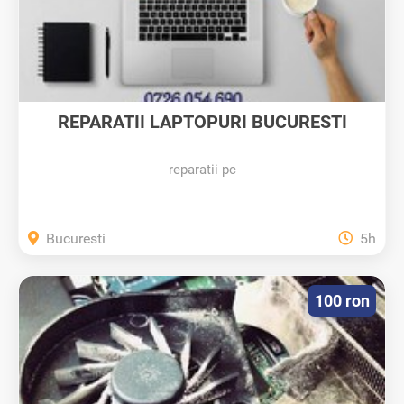
REPARATII LAPTOPURI BUCURESTI
REPARATII...
reparatii pc
Bucuresti
5h
100 ron