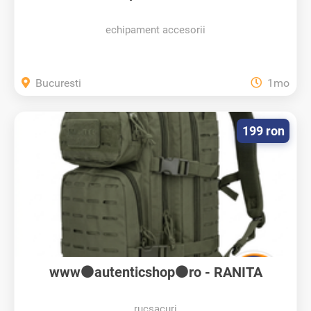
echipament accesorii
Bucuresti
1mo
199 ron
www⚫autenticshop⚫ro - RANITA
ARMATA...
rucsacuri