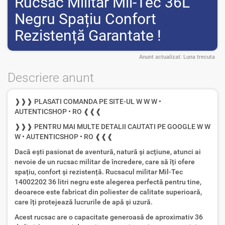
Rucsac Militar Mil-Tec 36L
Negru Spațiu Confort
Rezistență Garantate !
Anunt actualizat:
Luna trecuta
Descriere anunt
❱❱❱ PLASATI COMANDA PE SITE-UL W W W •
AUTENTICSHOP • RO ❰❰❰
❱❱❱ PENTRU MAI MULTE DETALII CAUTATI PE GOOGLE W W
W • AUTENTICSHOP • RO ❰❰❰
Dacă ești pasionat de aventură, natură și acțiune, atunci ai
nevoie de un rucsac militar de încredere, care să îți ofere
spațiu, confort și rezistență. Rucsacul militar Mil-Tec
14002202 36 litri negru este alegerea perfectă pentru tine,
deoarece este fabricat din poliester de calitate superioară,
care îți protejează lucrurile de apă și uzură.
Acest rucsac are o capacitate generoasă de aproximativ 36