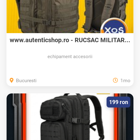
www.autenticshop.ro - RUCSAC MILITAR...
echipament accesorii
Bucuresti
1mo
199 ron