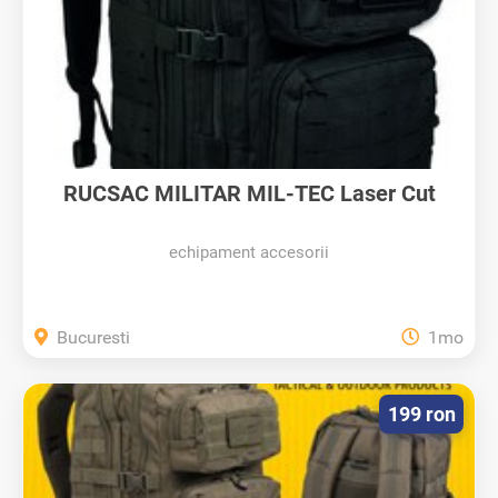
RUCSAC MILITAR MIL-TEC Laser Cut
36L...
echipament accesorii
Bucuresti
1mo
199 ron