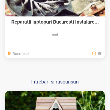
Reparatii laptopuri Bucuresti Instalare...
ssd
Bucuresti
5h
Intrebari si raspunsuri