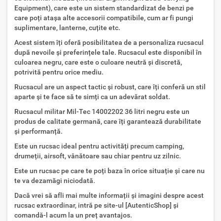
Equipment), care este un sistem standardizat de benzi pe
care poți atașa alte accesorii compatibile, cum ar fi pungi
suplimentare, lanterne, cuțite etc.
Acest sistem îți oferă posibilitatea de a personaliza rucsacul
după nevoile și preferințele tale. Rucsacul este disponibil în
culoarea negru, care este o culoare neutră și discretă,
potrivită pentru orice mediu.
Rucsacul are un aspect tactic și robust, care îți conferă un stil
aparte și te face să te simți ca un adevărat soldat.
Rucsacul militar Mil-Tec 14002202 36 litri negru este un
produs de calitate germană, care îți garantează durabilitate
și performanță.
Este un rucsac ideal pentru activități precum camping,
drumeții, airsoft, vânătoare sau chiar pentru uz zilnic.
Este un rucsac pe care te poți baza în orice situație și care nu
te va dezamăgi niciodată.
Dacă vrei să afli mai multe informații și imagini despre acest
rucsac extraordinar, intră pe site-ul [AutenticShop] și
comandă-l acum la un preț avantajos.