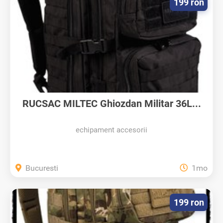
199 ron
RUCSAC MILTEC Ghiozdan Militar 36L...
echipament accesorii
Bucuresti
1mo
199 ron