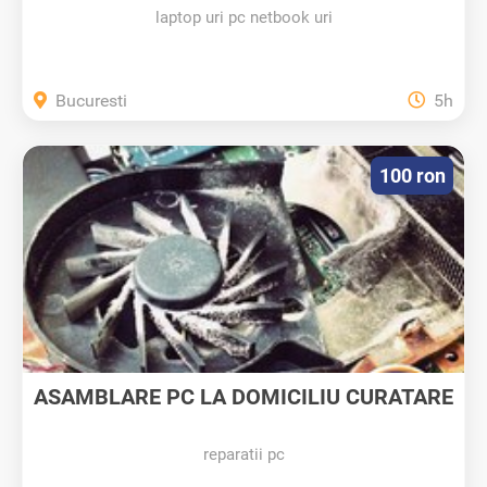
laptop uri pc netbook uri
Bucuresti
5h
100 ron
ASAMBLARE PC LA DOMICILIU CURATARE
DE...
reparatii pc