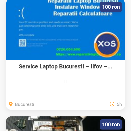
100 ron
Service Laptop Bucuresti – Ilfov –...
it
Bucuresti
5h
100 ron