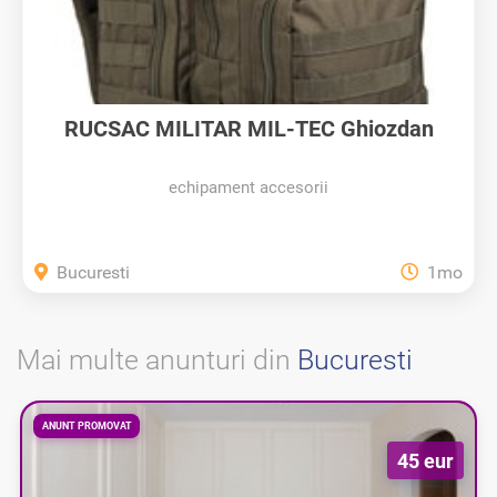
RUCSAC MILITAR MIL-TEC Ghiozdan
Tactic...
echipament accesorii
Bucuresti
1mo
Mai multe anunturi din
Bucuresti
ANUNT PROMOVAT
45 eur