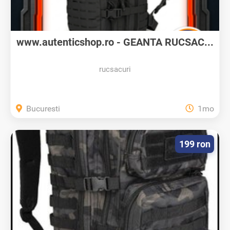
www.autenticshop.ro - GEANTA RUCSAC...
rucsacuri
Bucuresti
1mo
199 ron