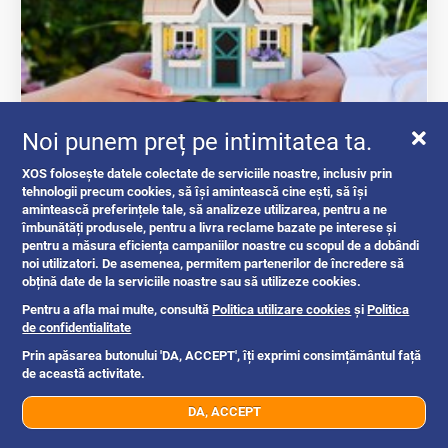
Noi punem preț pe intimitatea ta.
Ghid complet: acte necesare pentru...
XOS folosește datele colectate de serviciile noastre, inclusiv prin
tehnologii precum cookies, să își amintească cine ești, să își
intrebari si raspunsuri
amintească preferințele tale, să analizeze utilizarea, pentru a ne
îmbunătăți produsele, pentru a livra reclame bazate pe interese și
pentru a măsura eficiența campaniilor noastre cu scopul de a dobândi
noi utilizatori. De asemenea, permitem partenerilor de încredere să
Romania
1mo
obțină date de la serviciile noastre sau să utilizeze cookies.
Pentru a afla mai multe, consultă
Politica utilizare cookies
și
Politica
de confidentialitate
Prin apăsarea butonului 'DA, ACCEPT', îți exprimi consimțământul față
de această activitate.
DA, ACCEPT
07xx xxx xxx
Trimite mesaj