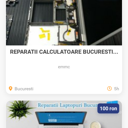
REPARATII CALCULATOARE BUCURESTI...
emmc
Bucuresti
5h
100 ron