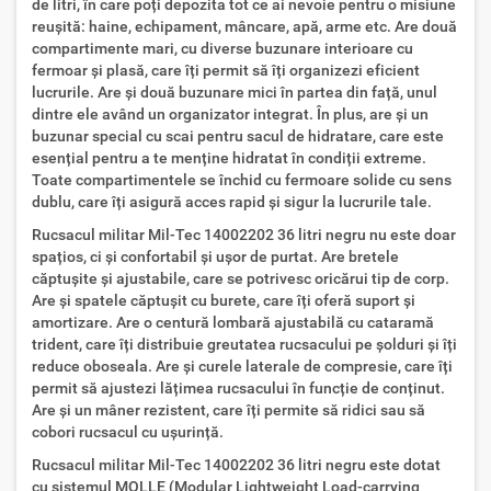
de litri, în care poți depozita tot ce ai nevoie pentru o misiune
reușită: haine, echipament, mâncare, apă, arme etc. Are două
compartimente mari, cu diverse buzunare interioare cu
fermoar și plasă, care îți permit să îți organizezi eficient
lucrurile. Are și două buzunare mici în partea din față, unul
dintre ele având un organizator integrat. În plus, are și un
buzunar special cu scai pentru sacul de hidratare, care este
esențial pentru a te menține hidratat în condiții extreme.
Toate compartimentele se închid cu fermoare solide cu sens
dublu, care îți asigură acces rapid și sigur la lucrurile tale.
Rucsacul militar Mil-Tec 14002202 36 litri negru nu este doar
spațios, ci și confortabil și ușor de purtat. Are bretele
căptușite și ajustabile, care se potrivesc oricărui tip de corp.
Are și spatele căptușit cu burete, care îți oferă suport și
amortizare. Are o centură lombară ajustabilă cu cataramă
trident, care îți distribuie greutatea rucsacului pe șolduri și îți
reduce oboseala. Are și curele laterale de compresie, care îți
permit să ajustezi lățimea rucsacului în funcție de conținut.
Are și un mâner rezistent, care îți permite să ridici sau să
cobori rucsacul cu ușurință.
Rucsacul militar Mil-Tec 14002202 36 litri negru este dotat
cu sistemul MOLLE (Modular Lightweight Load-carrying