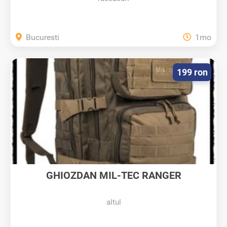
Bucuresti
1mo
199 ron
GHIOZDAN MIL-TEC RANGER
Verde/Coyote...
altul