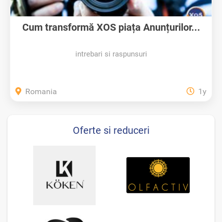
Cum transformă XOS piața Anunțurilor...
intrebari si raspunsuri
Romania
1y
Oferte si reduceri