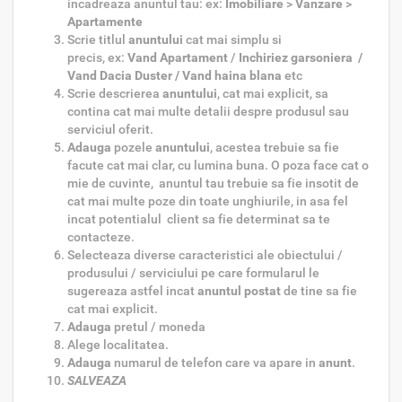
incadreaza anuntul tau: ex:
Imobiliare
>
Vanzare
>
Apartamente
Scrie titlul
anuntului
cat mai simplu si
precis,
ex:
Vand Apartament
/
Inchiriez garsoniera /
Vand Dacia Duster / Vand haina blana
etc
Scrie descrierea
anuntului
, cat mai explicit, sa
contina cat mai multe detalii despre produsul sau
serviciul oferit.
Adauga
pozele
anuntului
, acestea trebuie sa fie
facute cat mai clar, cu lumina buna. O poza face cat o
mie de cuvinte, anuntul tau trebuie sa fie insotit de
cat mai multe poze din toate unghiurile, in asa fel
incat potentialul client sa fie determinat sa te
contacteze.
Selecteaza diverse caracteristici
ale obiectului /
produsului / serviciului pe care formularul le
sugereaza astfel incat
anuntul postat
de tine sa fie
cat mai explicit.
Adauga
pretul / moneda
Alege localitatea.
Adauga
numarul de telefon
care va apare in
anunt
.
SALVEAZA