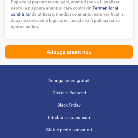
Dupa ce ai parcurs acesti pasi,
anuntul
tau va fi analizat
pentru a nu posta
anunturi
care contravin
Termenilor si
conditiilor
de utilizare. Imediat ce
anuntul
este verificat, si
daca nu contravine legislatiei, acesta va fi
publicat
si va
aparea
online.
Adauga anunt nou
Adauga anunt gratuit
Oferte si Reduceri
Black Friday
Intrebari si raspunsuri
Sfaturi pentru vanzatori