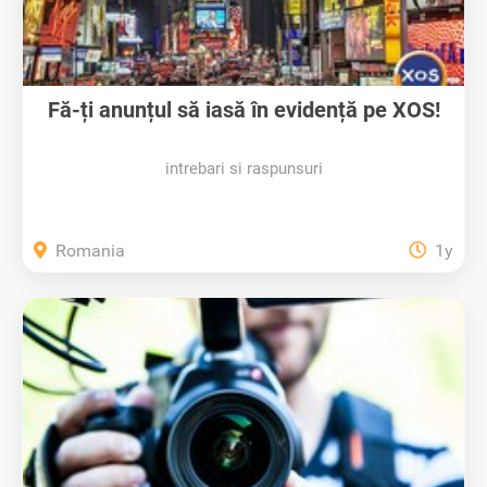
Fă-ți anunțul să iasă în evidență pe XOS!
intrebari si raspunsuri
Romania
1y