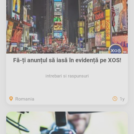
Fă-ți anunțul să iasă în evidență pe XOS!
intrebari si raspunsuri
Romania
1y