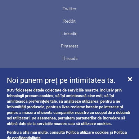
Twitter
Reddit
Linkedin
Pinterest
Threads
Contact
Noi punem preț pe intimitatea ta.
Harta site-ului
XOS folosește datele colectate de serviciile noastre, inclusiv prin
ANPC
tehnologii precum cookies, să își amintească cine ești, să își
amintească preferințele tale, să analizeze utilizarea, pentru a ne
îmbunătăți produsele, pentru a livra reclame bazate pe interese și
pentru a măsura eficiența campaniilor noastre cu scopul de a dobândi
noi utilizatori. De asemenea, permitem partenerilor de încredere să
obțină date de la serviciile noastre sau să utilizeze cookies.
Pentru a afla mai multe, consultă
Politica utilizare cookies
și
Politica
de confidentialitate