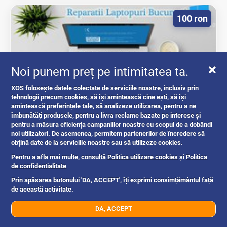
100 ron
Noi punem preț pe intimitatea ta.
XOS folosește datele colectate de serviciile noastre, inclusiv prin
tehnologii precum cookies, să își amintească cine ești, să își
amintească preferințele tale, să analizeze utilizarea, pentru a ne
îmbunătăți produsele, pentru a livra reclame bazate pe interese și
REPARATII LAPTOPURI BUCURESTI
pentru a măsura eficiența campaniilor noastre cu scopul de a dobândi
REPARATII...
noi utilizatori. De asemenea, permitem partenerilor de încredere să
obțină date de la serviciile noastre sau să utilizeze cookies.
reparatii pc
Pentru a afla mai multe, consultă
Politica utilizare cookies
și
Politica
de confidentialitate
Prin apăsarea butonului 'DA, ACCEPT', îți exprimi consimțământul față
Bucuresti
11h
de această activitate.
DA, ACCEPT
07xx xxx xxx
Trimite mesaj
100 ron