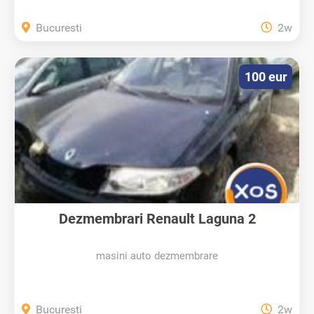
Bucuresti
2w
100 eur
Dezmembrari Renault Laguna 2
masini auto dezmembrare
Bucuresti
2w