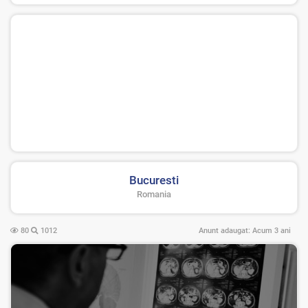
Bucuresti
Romania
80
1012
Anunt adaugat:
Acum 3 ani