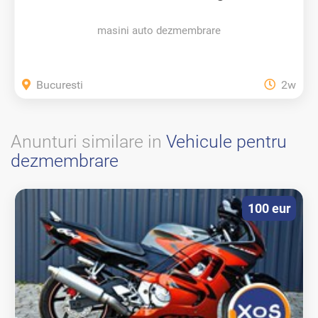
masini auto dezmembrare
Bucuresti
2w
Anunturi similare in
Vehicule pentru
dezmembrare
100 eur