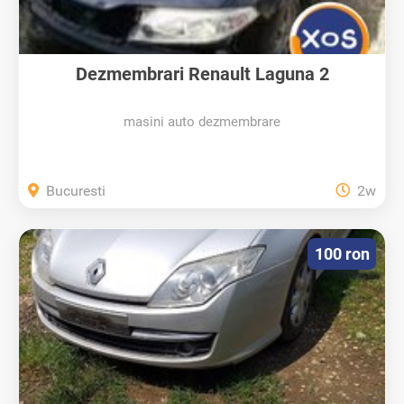
Dezmembrari Renault Laguna 2
masini auto dezmembrare
Bucuresti
2w
100 ron