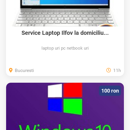
Service Laptop Ilfov la domiciliu...
laptop uri pc netbook uri
Bucuresti
11h
100 ron