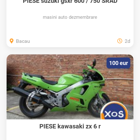
PIESE suzuki gsxr 600 / 750 SRAD
masini auto dezmembrare
Bacau
2d
100 eur
PIESE kawasaki zx 6 r