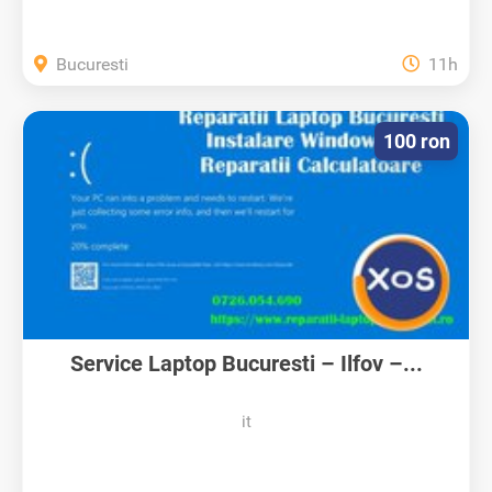
Bucuresti
11h
100 ron
Service Laptop Bucuresti – Ilfov –...
it