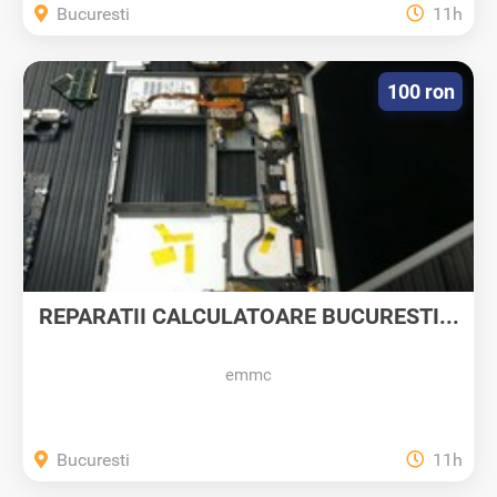
Bucuresti
11h
100 ron
REPARATII CALCULATOARE BUCURESTI...
emmc
Bucuresti
11h