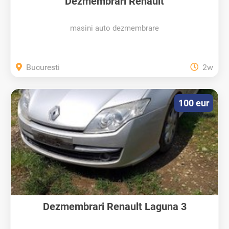
Dezmembrari Renault
masini auto dezmembrare
Bucuresti
2w
100 eur
Dezmembrari Renault Laguna 3