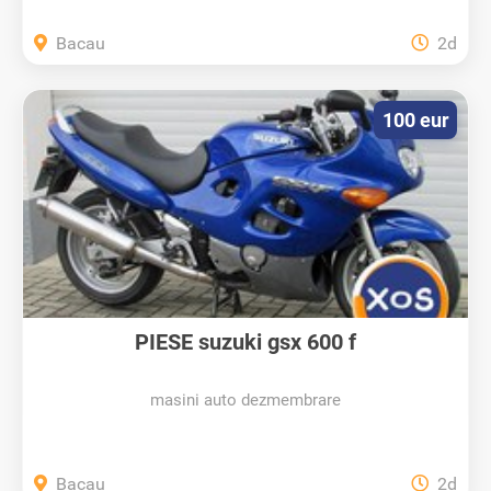
Bacau
2d
100 eur
PIESE suzuki gsx 600 f
masini auto dezmembrare
Bacau
2d