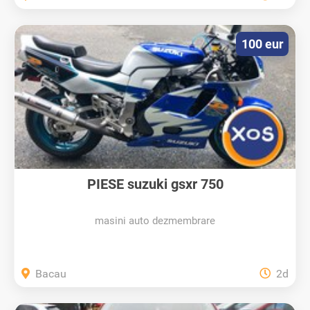
100 eur
PIESE suzuki gsxr 750
masini auto dezmembrare
Bacau
2d