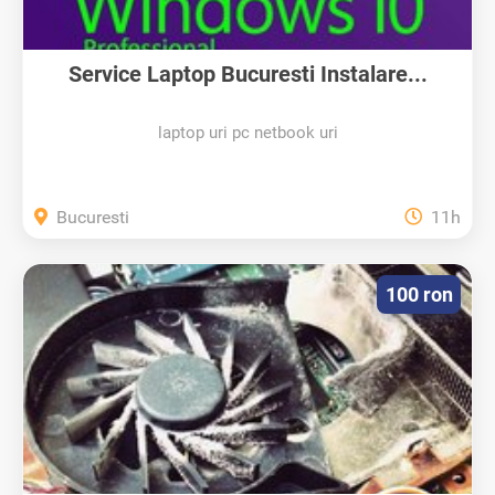
Service Laptop Bucuresti Instalare...
laptop uri pc netbook uri
Bucuresti
11h
100 ron