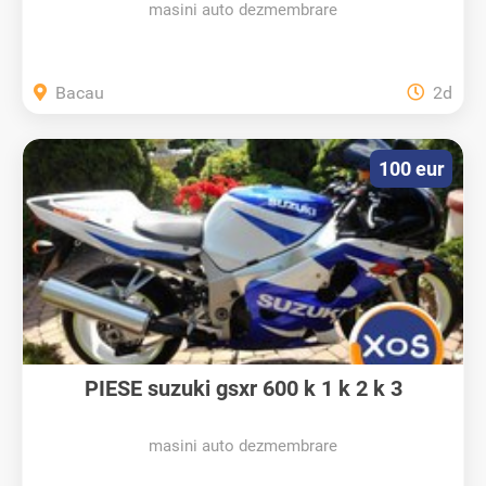
masini auto dezmembrare
Bacau
2d
100 eur
PIESE suzuki gsxr 600 k 1 k 2 k 3
masini auto dezmembrare