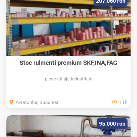
207.060 ron
Stoc rulmenti premium SKF,INA,FAG
piese utilaje industriale
Aviatorilor, Bucuresti
11h
95.000 ron