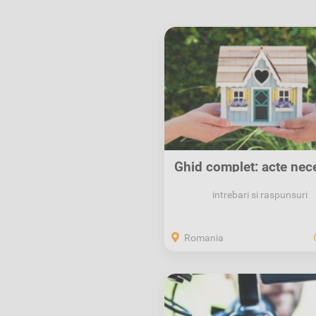
Ghid complet: acte nec
pentru...
intrebari si raspunsuri
Romania