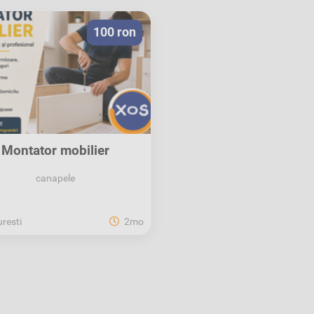
100 ron
Montator mobilier
canapele
resti
2mo