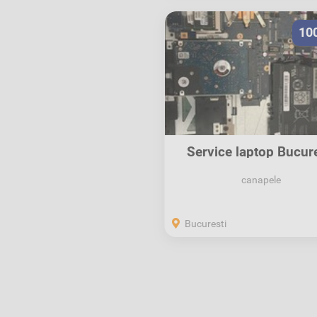
10
Service laptop Bucure
Instalare...
canapele
Bucuresti