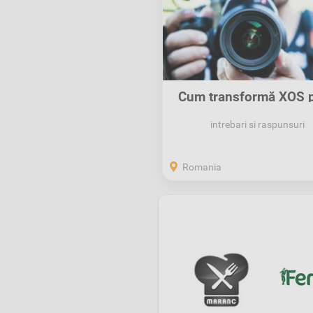
Cum transformă XOS p
Anunțurilor...
intrebari si raspunsuri
Romania