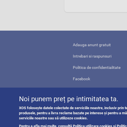
Adauga anunt gratuit
Intrebari si raspunsuri
Politica de confidentialitate
Facebook
Youtube
Noi punem preț pe intimitatea ta.
Linkedin
XOS folosește datele colectate de serviciile noastre, inclusiv prin 
Contact
produsele, pentru a livra reclame bazate pe interese și pentru a mă
serviciile noastre sau să utilizeze cookies.
Pentru a afla mai multe, consultă
Politica utilizare cookies
și
Politi