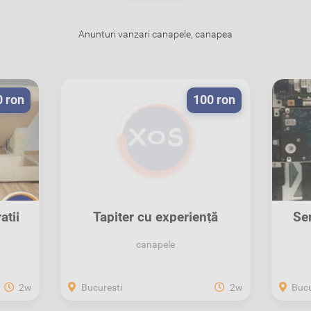
Anunturi vanzari canapele, canapea
0 ron
100 ron
atii
Tapiter cu experiență
Se
reparatii...
canapele
2w
Bucuresti
2w
Bucu