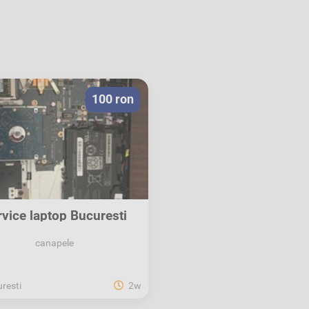
100 ron
rvice laptop Bucuresti
Instalare...
canapele
resti
2w