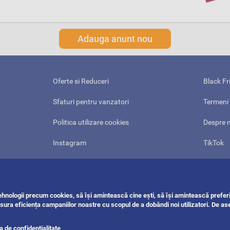
Adauga anunt nou
Oferte si Reduceri
Black Fr
Sfaturi pentru vanzatori
Termeni 
Politica utilizare cookies
Despre 
Instagram
TikTok
Twitter
Reddit
Pinterest
Threads
tehnologii precum cookies, să își amintească cine ești, să își amintească preferi
Harta site-ului
ANPC
sura eficiența campaniilor noastre cu scopul de a dobândi noi utilizatori. De a
ca de confidentialitate