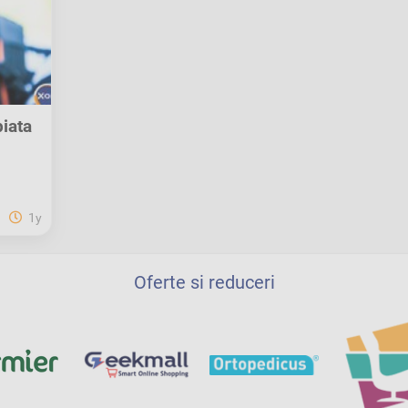
iața
1y
Oferte si reduceri