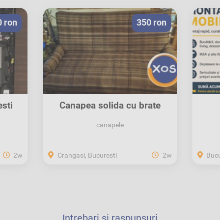
0 ron
350 ron
sti
Canapea solida cu brate
lemn masiv
canapele
2w
Crangasi, Bucuresti
2w
Bucu
Intrebari si raspunsuri