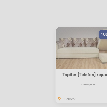
10
Tapiter [Telefon] repar
tapiterie mobila...
canapele
Bucuresti