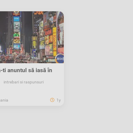
-ți anunțul să iasă în
evidență pe XOS!
intrebari si raspunsuri
ania
1y