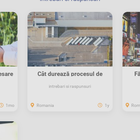
esare
Cât durează procesul de
Fă
recuperare a...
intrebari si raspunsuri
1mo
Romania
1y
Rom