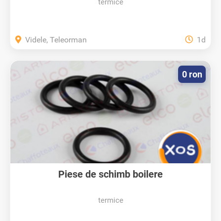
termice
Videle, Teleorman
1d
0 ron
Piese de schimb boilere
termice