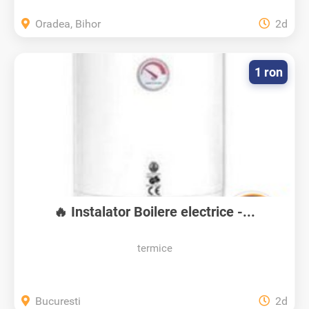
Oradea, Bihor
2d
1 ron
🔥 Instalator Boilere electrice -...
termice
Bucuresti
2d