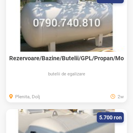
Rezervoare/Bazine/Butelii/GPL/Propan/Mo
ntaj
butelii de egalizare
Plenita, Dolj
2w
5.700 ron