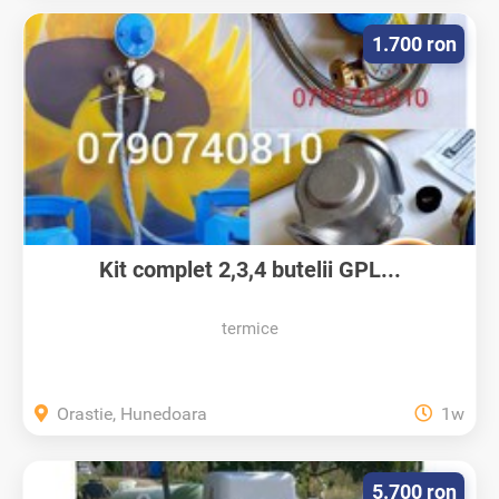
1.700 ron
Kit complet 2,3,4 butelii GPL...
termice
Orastie, Hunedoara
1w
5.700 ron