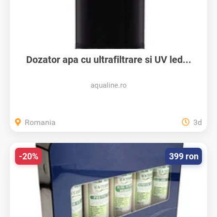
Dozator apa cu ultrafiltrare si UV led...
aqualine.ro
Romania
3d
-20%
399 ron