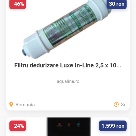
-46%
30 ron
Filtru dedurizare Luxe In-Line 2,5 x 10...
aqualine.ro
Romania
3d
-24%
1.599 ron