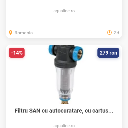
10...
aqualine.ro
Romania
3d
-14%
279 ron
Filtru SAN cu autocuratare, cu cartus...
aqualine.ro