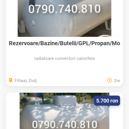
Rezervoare/Bazine/Butelii/GPL/Propan/Mo
ntaj
radiatoare convectori calorifere
Filiasi, Dolj
2w
5.700 ron