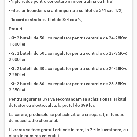
-Niplu redus pentru conectare minicentralina cu filtru;
-Filtru anticondens si antiimpuritati cu filet de 3/4 sau 1/2;
-Racord centrala cu filet de 3/4 sau ½;
Preturi:
-Kit 2 butelii de 50L cu regulator pentru centrale de 24-28Kw:
1 800 lei
-Kit 2 butelii de 50L cu regulator pentru centrale de 28-35Kw:
2 000 lei
-Kit 2 butelii de 80L cu regulator pentru centrale de 24-28Kw:
2 250 lei
-Kit 2 butelii de 80L cu regulator pentru centrale de 28-35Kw:
2 350 lei
Pentru siguranta Dvs va recomandam sa achizitionati si kitul
detector cu electrovalva, la pretul de 399 lei.
La cerere, produsele se pot achizitiona si separat, in functie
de necesitatile clientului.
Livrarea se face gratuit oriunde in tara, in 2 zile lucratoare, cu
plata la primirea coletului.