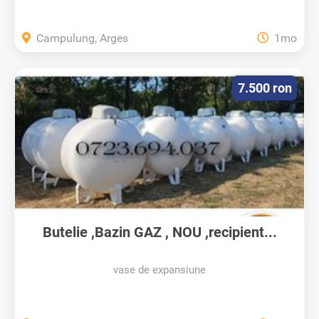
Campulung, Arges
1mo
7.500 ron
Butelie ,Bazin GAZ , NOU ,recipient...
vase de expansiune