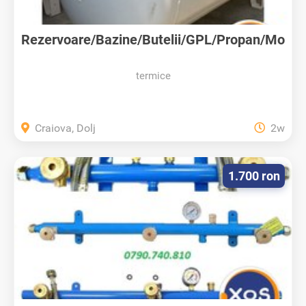
Rezervoare/Bazine/Butelii/GPL/Propan/Mo
ntaj
termice
Craiova, Dolj
2w
1.700 ron