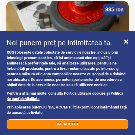
335 ron
Noi punem preț pe intimitatea ta.
XOS folosește datele colectate de serviciile noastre, inclusiv prin
tehnologii precum cookies, să își amintească cine ești, să își
amintească preferințele tale, să analizeze utilizarea, pentru a ne
îmbunătăți produsele, pentru a livra reclame bazate pe interese și
Regulator GPL inalta presiune montaj...
pentru a măsura eficiența campaniilor noastre cu scopul de a dobândi
noi utilizatori. De asemenea, permitem partenerilor de încredere să
obțină date de la serviciile noastre sau să utilizeze cookies.
accesorii
Pentru a afla mai multe, consultă
Politica utilizare cookies
și
Politica
de confidentialitate
Prin apăsarea butonului 'DA, ACCEPT', îți exprimi consimțământul față
Campulung, Arges
3mo
de această activitate.
DA, ACCEPT
07xx xxx xxx
Trimite mesaj
7.400 ron