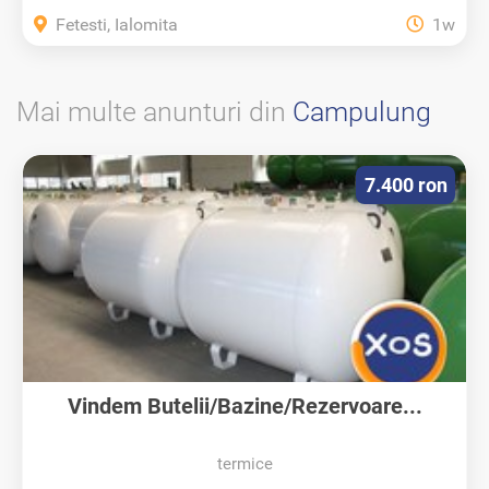
Fetesti, Ialomita
1w
Mai multe anunturi din
Campulung
7.400 ron
Vindem Butelii/Bazine/Rezervoare...
termice