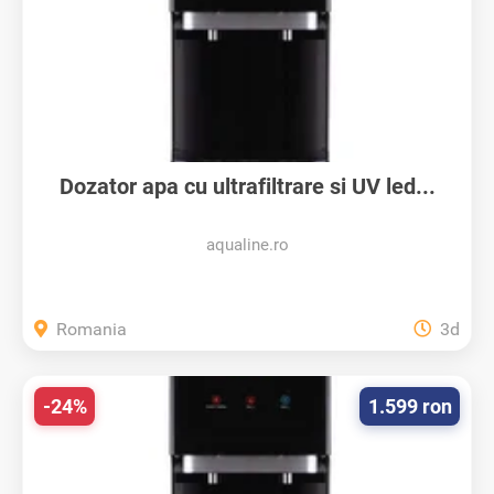
Dozator apa cu ultrafiltrare si UV led...
aqualine.ro
Romania
3d
-24%
1.599 ron