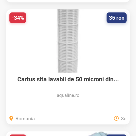
-34%
35 ron
Cartus sita lavabil de 50 microni din...
aqualine.ro
Romania
3d