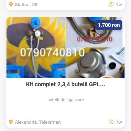
Slatina, Olt
1w
1.700 ron
Kit complet 2,3,4 butelii GPL...
butelii de egalizare
Alexandria, Teleorman
1w