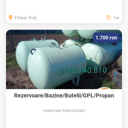
Filiasi, Dolj
1w
1.700 ron
Rezervoare/Bazine/Butelii/GPL/Propan
materiale hidroizolatii