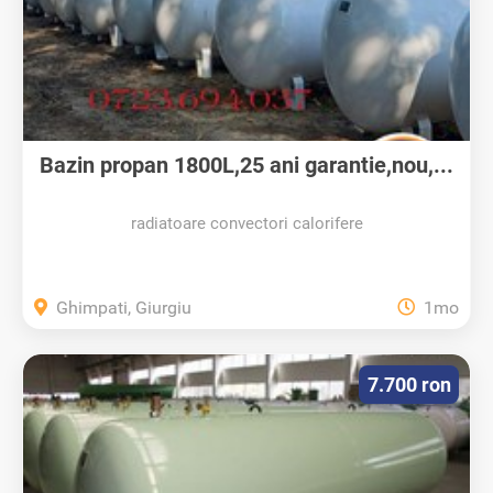
Bazin propan 1800L,25 ani garantie,nou,...
radiatoare convectori calorifere
Ghimpati, Giurgiu
1mo
7.700 ron