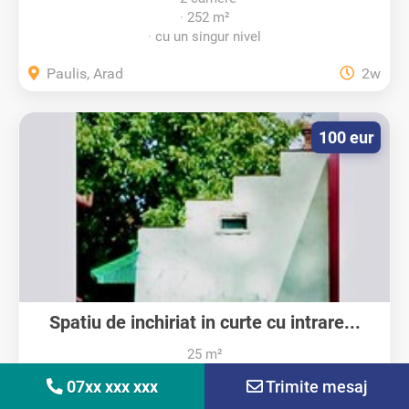
252 m²
cu un singur nivel
Paulis, Arad
2w
100 eur
Spatiu de inchiriat in curte cu intrare...
25 m²
07xx xxx xxx
Trimite mesaj
spatiu stradal