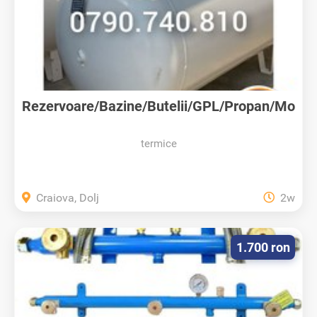
Rezervoare/Bazine/Butelii/GPL/Propan/Mo
ntaj
termice
Craiova, Dolj
2w
1.700 ron