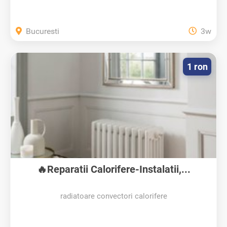
Bucuresti
3w
1 ron
🔥Reparatii Calorifere-Instalatii,...
radiatoare convectori calorifere