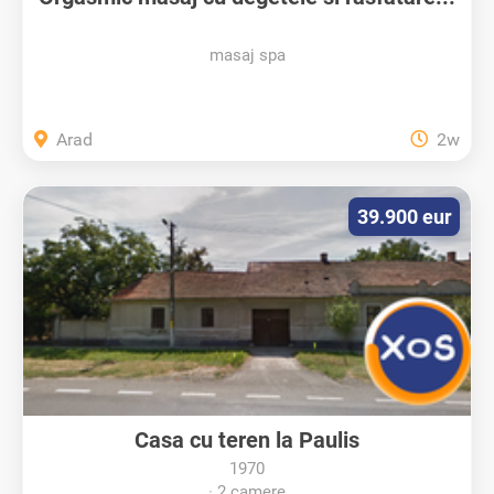
masaj spa
Arad
2w
39.900 eur
Casa cu teren la Paulis
1970
2 camere