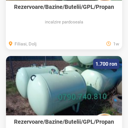
Rezervoare/Bazine/Butelii/GPL/Propan
incalzire pardoseala
Filiasi, Dolj
1w
1.700 ron
Rezervoare/Bazine/Butelii/GPL/Propan