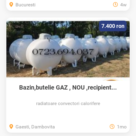
Bucuresti
4w
7.400 ron
Bazin,butelie GAZ , NOU ,recipient...
radiatoare convectori calorifere
Gaesti, Dambovita
1mo