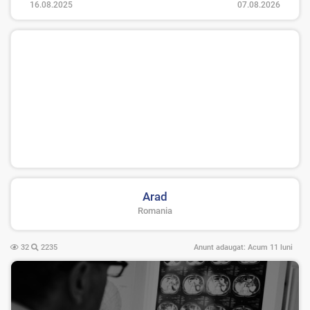
16.08.2025
07.08.2026
Arad
Romania
32
2235
Anunt adaugat:
Acum 11 luni