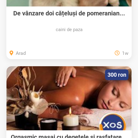
De vânzare doi cățeluși de pomeranian...
caini de paza
Arad
1w
300 ron
Orgasmic masaj cu degetele si rasfatare...