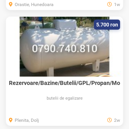
Orastie, Hunedoara
1w
5.700 ron
Rezervoare/Bazine/Butelii/GPL/Propan/Mo
ntaj
butelii de egalizare
Plenita, Dolj
2w