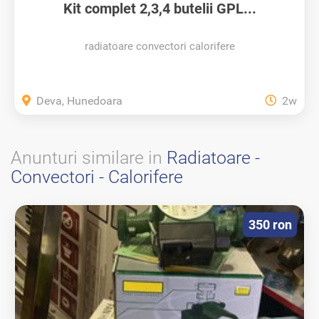
Kit complet 2,3,4 butelii GPL...
radiatoare convectori calorifere
Deva, Hunedoara
2w
Anunturi similare in
Radiatoare -
Convectori - Calorifere
350 ron