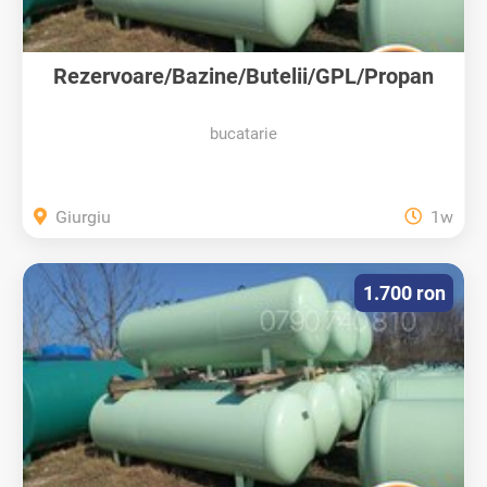
Rezervoare/Bazine/Butelii/GPL/Propan
bucatarie
Giurgiu
1w
1.700 ron