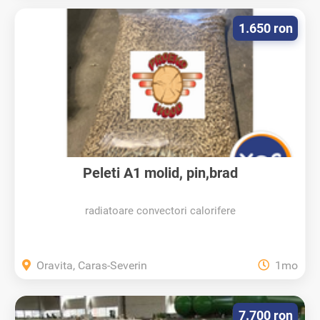
1.650 ron
Peleti A1 molid, pin,brad
radiatoare convectori calorifere
Oravita, Caras-Severin
1mo
7.700 ron