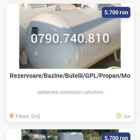
5.700 ron
Rezervoare/Bazine/Butelii/GPL/Propan/Mo
ntaj
radiatoare convectori calorifere
Filiasi, Dolj
2w
5.700 ron