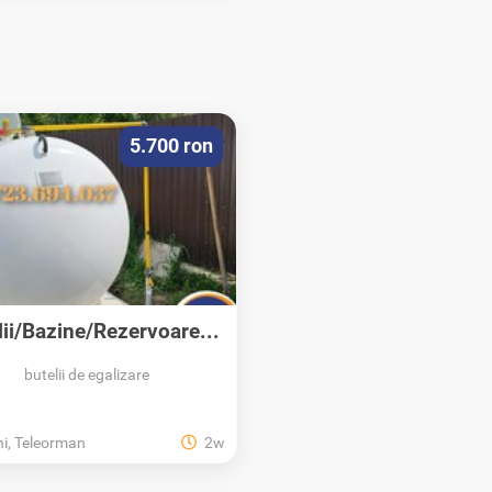
5.700 ron
lii/Bazine/Rezervoare...
butelii de egalizare
i, Teleorman
2w