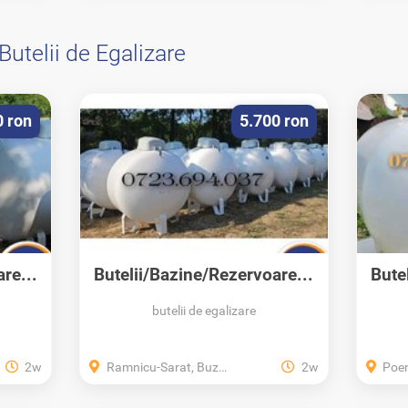
Butelii de Egalizare
0 ron
5.700 ron
re...
Butelii/Bazine/Rezervoare...
Bute
butelii de egalizare
2w
Ramnicu-Sarat, Buzau
2w
Poen