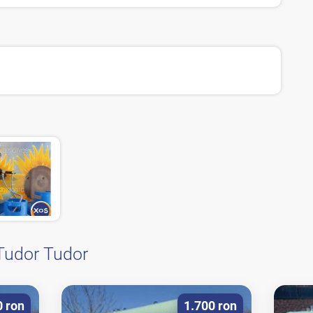
Tudor Tudor
0 ron
1.700 ron