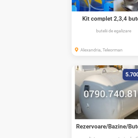
Kit complet 2,3,4 bute
GPL...
butelii de egalizare
Alexandria, Teleorman
5.70
Rezervoare/Bazine/Bute
PL/Propan/Montaj