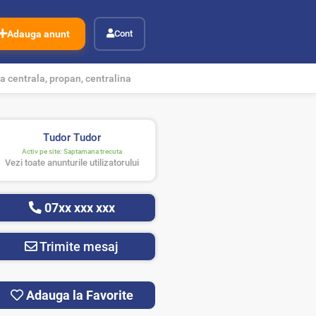
Adauga anunt
Cont
a centrala, propan, centralina
Tudor Tudor
Activ pe site:
Saptamana trecuta
Vezi toate anunturile utilizatorului
07xx xxx xxx
Trimite mesaj
Adauga la Favorite