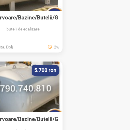
rvoare/Bazine/Butelii/G
PL/Propan/Montaj
butelii de egalizare
ta, Dolj
2w
5.700 ron
rvoare/Bazine/Butelii/G
PL/Propan/Montaj