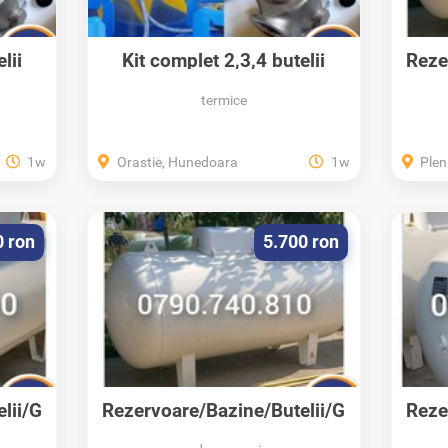
lii
Kit complet 2,3,4 butelii
Reze
GPL...
termice
1w
Orastie, Hunedoara
1w
Pleni
0 ron
5.700 ron
lii/G
Rezervoare/Bazine/Butelii/G
Reze
PL/Propan/Montaj