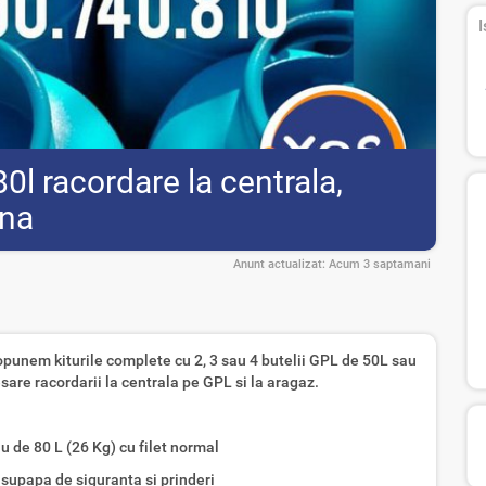
I
0l racordare la centrala,
ina
Anunt actualizat:
Acum 3 saptamani
ropunem kiturile complete cu 2, 3 sau 4 butelii GPL de 50L sau
esare racordarii la centrala pe GPL si la aragaz.
sau de 80 L (26 Kg) cu filet normal
 supapa de siguranta si prinderi