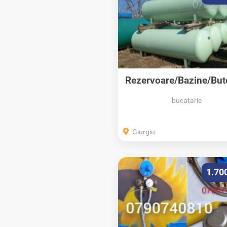
Rezervoare/Bazine/Bute
PL/Propan
bucatarie
Giurgiu
1.70