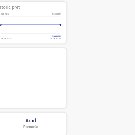
storic pret
550 RON
550 RON
550 RON
13.09.2025
09.08.2026
Arad
Romania