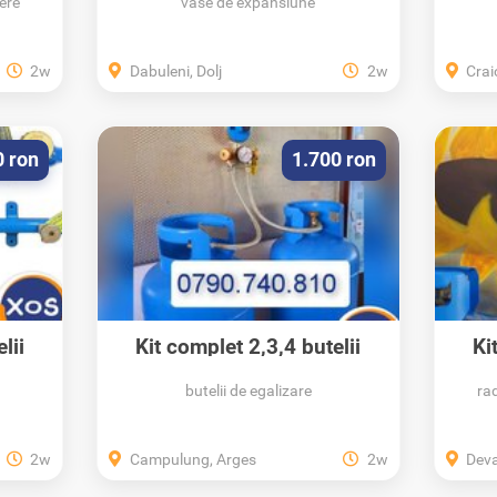
ere
vase de expansiune
2w
Dabuleni, Dolj
2w
Crai
0 ron
1.700 ron
lii
Kit complet 2,3,4 butelii
Ki
50/80 Litri...
butelii de egalizare
ra
2w
Campulung, Arges
2w
Dev