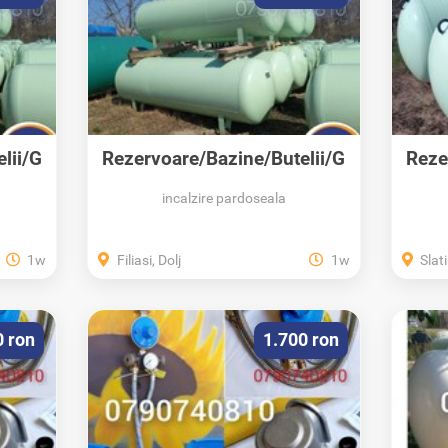
lii/G
Rezervoare/Bazine/Butelii/G
Reze
PL/Propan
incalzire pardoseala
1w
Filiasi, Dolj
1w
Slati
0 ron
1.700 ron