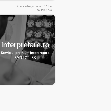
Anunt adaugat:
Acum 10 luni
19
662
interpretare.ro
Serviciul premium interpretare
RMN | CT | RX