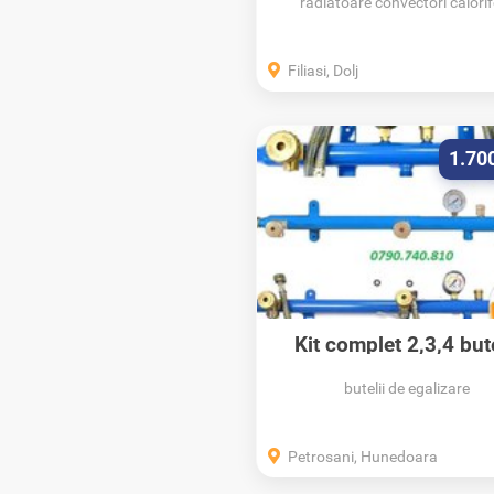
radiatoare convectori calorif
Filiasi, Dolj
1.70
Kit complet 2,3,4 bute
GPL...
butelii de egalizare
Petrosani, Hunedoara