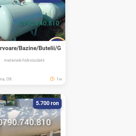
rvoare/Bazine/Butelii/G
PL/Propan
materiale hidroizolatii
na, Olt
1w
5.700 ron