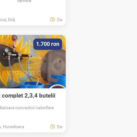
termice
ova, Dolj
2w
1.700 ron
t complet 2,3,4 butelii
GPL...
diatoare convectori calorifere
a, Hunedoara
2w