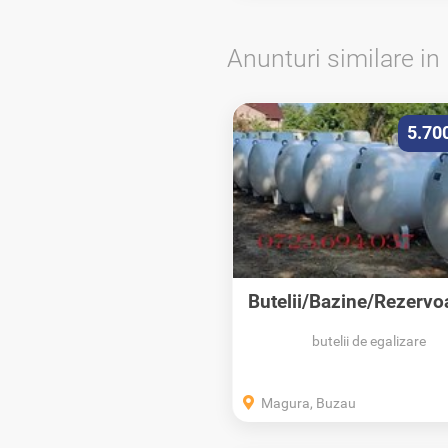
Anunturi similare in
5.70
Butelii/Bazine/Rezervoa
butelii de egalizare
Magura, Buzau