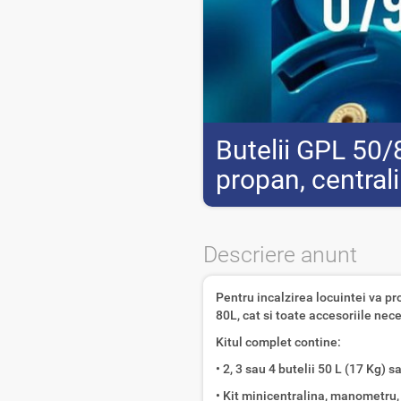
Butelii GPL 50/8
propan, central
Descriere anunt
Pentru incalzirea locuintei va p
80L, cat si toate accesoriile nec
Kitul complet contine:
• 2, 3 sau 4 butelii 50 L (17 Kg) 
• Kit minicentralina, manometru,