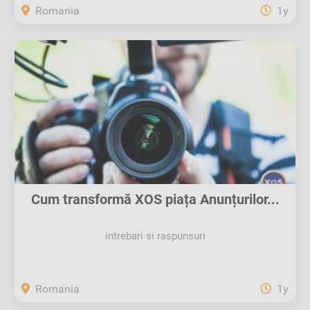
Romania
1y
Cum transformă XOS piața Anunțurilor...
intrebari si raspunsuri
Romania
1y