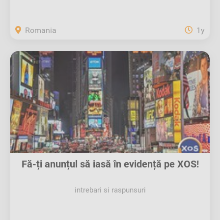
Romania
1y
Fă-ți anunțul să iasă în evidență pe XOS!
intrebari si raspunsuri