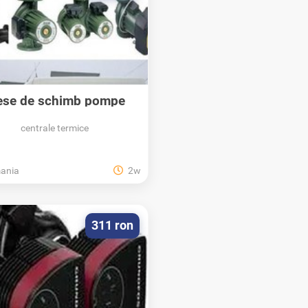
ese de schimb pompe
circulatie...
centrale termice
ania
2w
311 ron