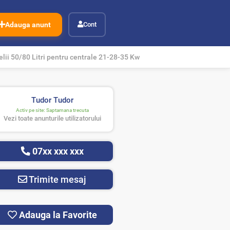
Adauga anunt
Cont
elii 50/80 Litri pentru centrale 21-28-35 Kw
Tudor Tudor
Activ pe site:
Saptamana trecuta
Vezi toate anunturile utilizatorului
07xx xxx xxx
Trimite mesaj
Adauga la Favorite