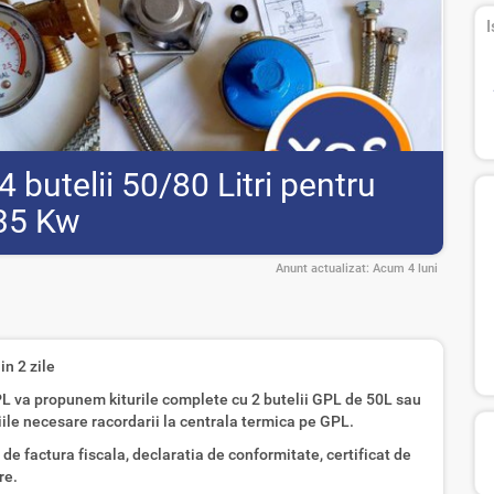
I
4 butelii 50/80 Litri pentru
-35 Kw
Anunt actualizat:
Acum 4 luni
in 2 zile
PL va propunem kiturile complete cu 2 butelii GPL de 50L sau
iile necesare racordarii la centrala termica pe GPL.
 de factura fiscala, declaratia de conformitate, certificat de
re.