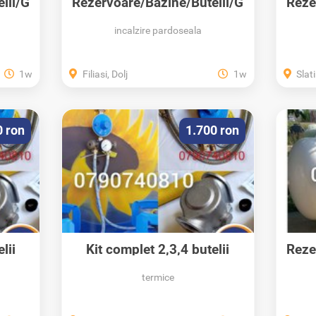
lii/G
Rezervoare/Bazine/Butelii/G
Reze
PL/Propan
incalzire pardoseala
1w
Filiasi, Dolj
1w
Slati
0 ron
1.700 ron
lii
Kit complet 2,3,4 butelii
Reze
GPL...
termice