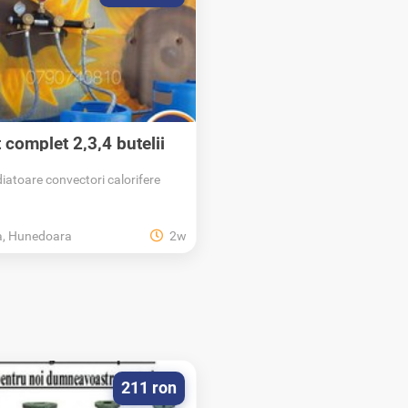
t complet 2,3,4 butelii
GPL...
diatoare convectori calorifere
a, Hunedoara
2w
211 ron