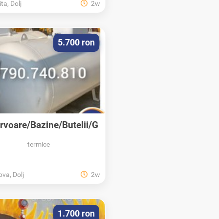
ta, Dolj
2w
5.700 ron
rvoare/Bazine/Butelii/G
PL/Propan/Montaj
termice
ova, Dolj
2w
1.700 ron