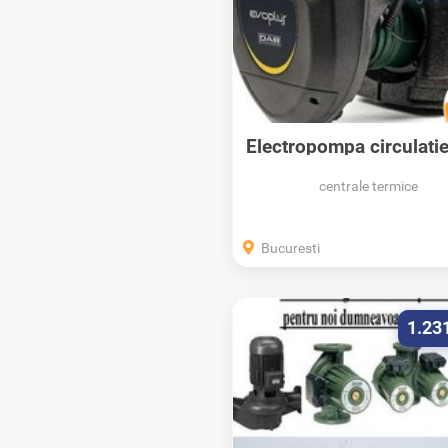
Electropompa circulati
evoplus...
centrale termice
Bucuresti
1.23