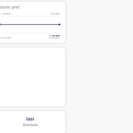
storic pret
1 750 RON
1 750 RON
1 750 RON
23.10.2025
09.08.2026
Iasi
Romania