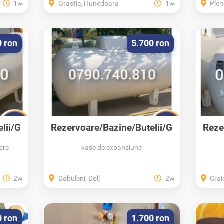
1w
Orastie, Hunedoara
1w
Pleni
0 ron
5.700 ron
lii/G
Rezervoare/Bazine/Butelii/G
Reze
PL/Propan/Montaj
ere
vase de expansiune
2w
Dabuleni, Dolj
2w
Crai
0 ron
1.700 ron