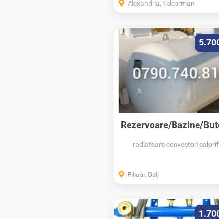
Alexandria, Teleorman
5.70
Rezervoare/Bazine/Bute
PL/Propan/Montaj
radiatoare convectori calorif
Filiasi, Dolj
1.70