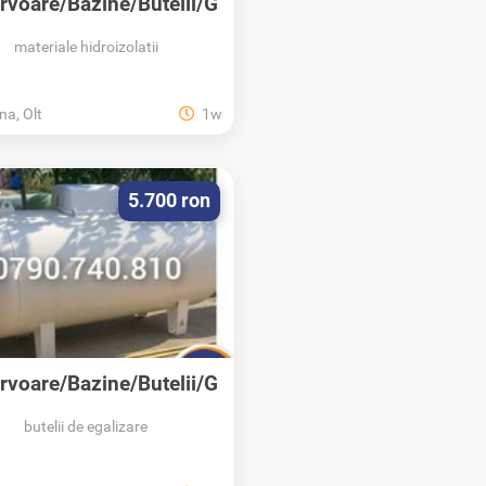
rvoare/Bazine/Butelii/G
PL/Propan
materiale hidroizolatii
na, Olt
1w
5.700 ron
rvoare/Bazine/Butelii/G
PL/Propan/Montaj
butelii de egalizare