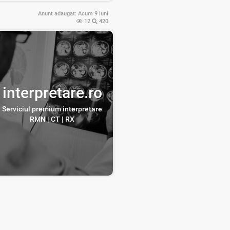
Anunt adaugat:
Acum 9 luni
12
420
interpretare.ro
Serviciul premium interpretare
RMN | CT | RX