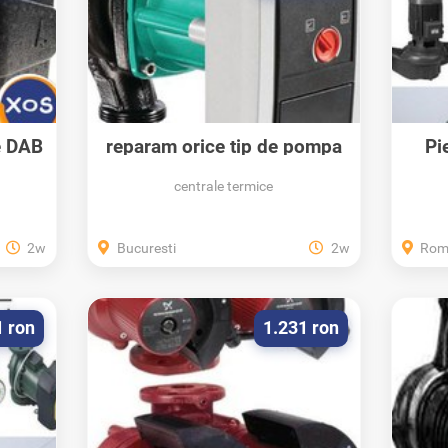
e DAB
reparam orice tip de pompa
Pi
WILO si...
centrale termice
2w
Bucuresti
2w
Rom
1 ron
1.231 ron