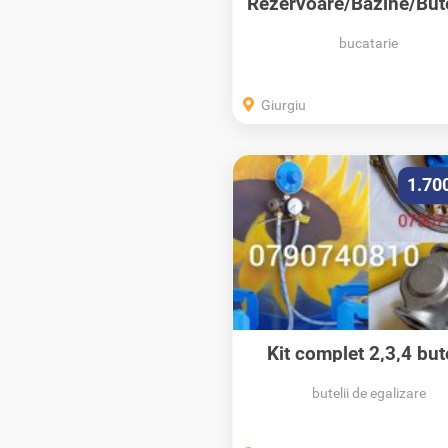
Rezervoare/Bazine/Bute
PL/Propan
bucatarie
Giurgiu
1.70
Kit complet 2,3,4 bute
GPL...
butelii de egalizare