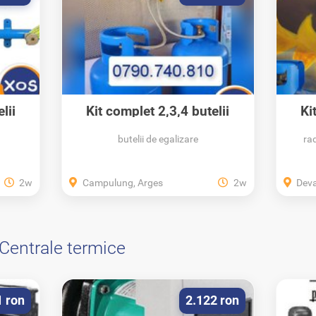
lii
Kit complet 2,3,4 butelii
Ki
50/80 Litri...
butelii de egalizare
ra
2w
Campulung, Arges
2w
Dev
Centrale termice
1 ron
2.122 ron