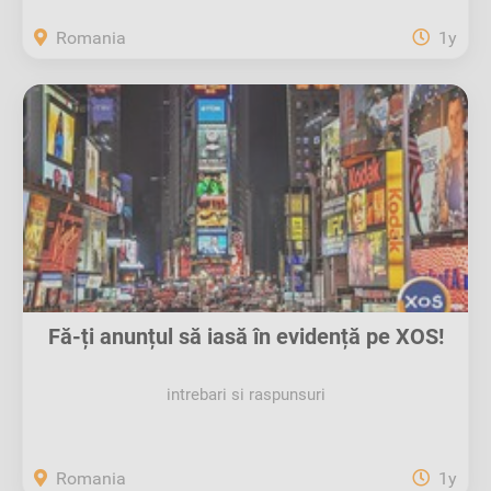
Romania
1y
Fă-ți anunțul să iasă în evidență pe XOS!
intrebari si raspunsuri
Romania
1y