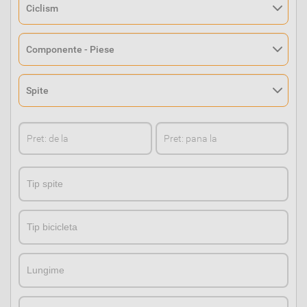
TipTip
TipTip
LungimeLungime
CuloareCuloare