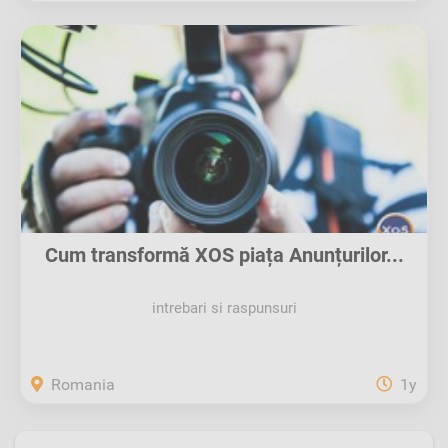
Cum transformă XOS piața Anunțurilor...
intrebari si raspunsuri
Romania
1y