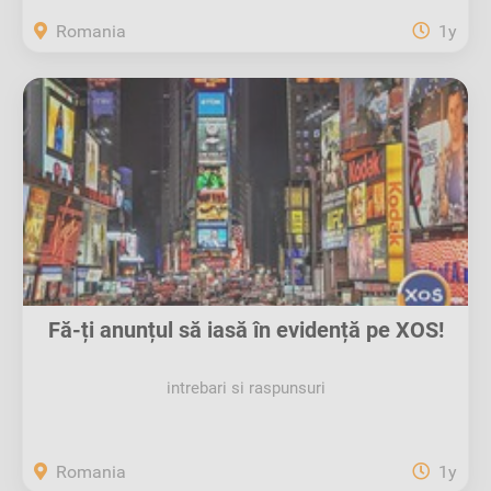
Romania
1y
Fă-ți anunțul să iasă în evidență pe XOS!
intrebari si raspunsuri
Romania
1y