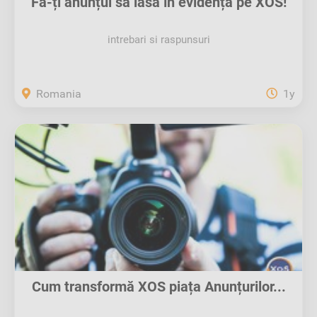
Fă-ți anunțul să iasă în evidență pe XOS!
intrebari si raspunsuri
Romania
1y
Cum transformă XOS piața Anunțurilor...