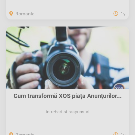
Romania
1y
Cum transformă XOS piața Anunțurilor...
intrebari si raspunsuri
Romania
1y