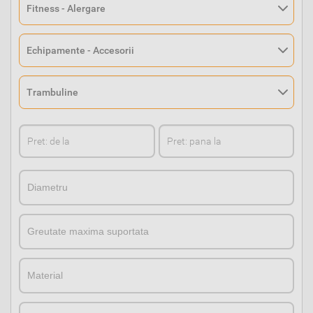
DiametruDiametru
GreutateGreutate
MaterialMaterial
CuloareCuloare