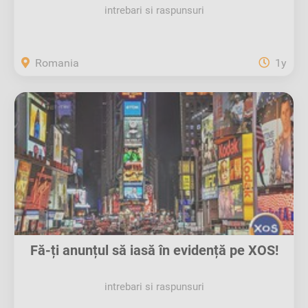
intrebari si raspunsuri
Romania
1y
Fă-ți anunțul să iasă în evidență pe XOS!
intrebari si raspunsuri