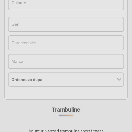
GenGen
CaracteristiciCaracteristici
MarcaMarca
Trambuline
Anunturi vanzari trambuline sport fitness