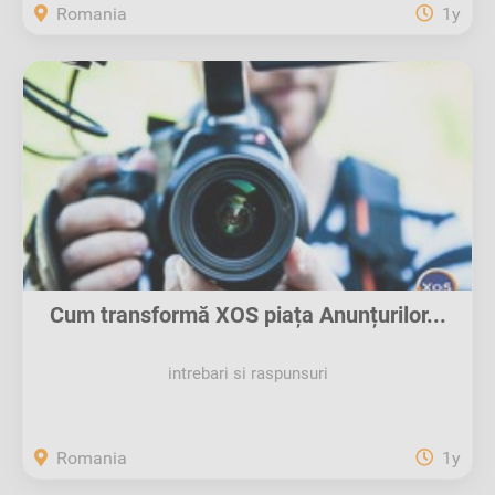
Romania
1y
Cum transformă XOS piața Anunțurilor...
intrebari si raspunsuri
Romania
1y