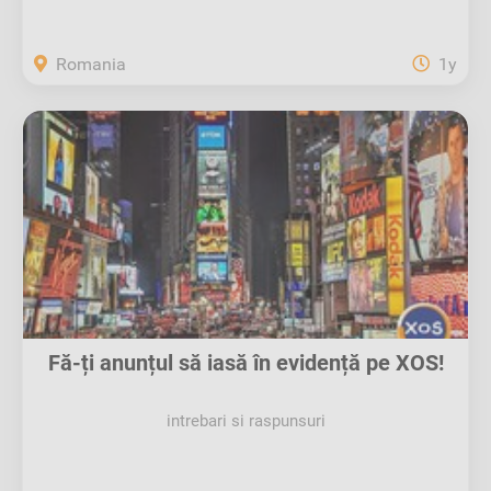
Romania
1y
Fă-ți anunțul să iasă în evidență pe XOS!
intrebari si raspunsuri