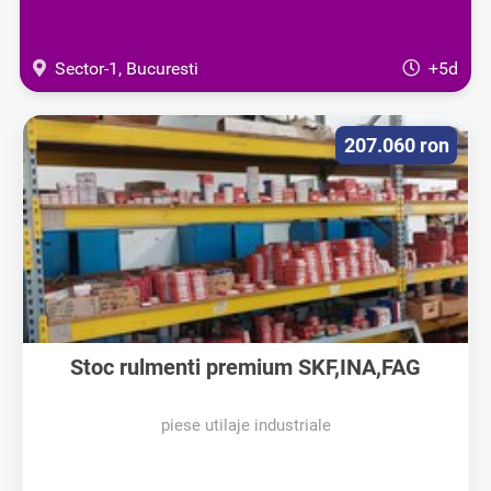
Sector-1, Bucuresti
+5d
207.060 ron
Stoc rulmenti premium SKF,INA,FAG
piese utilaje industriale