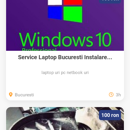
Service Laptop Bucuresti Instalare...
laptop uri pc netbook uri
Bucuresti
3h
100 ron