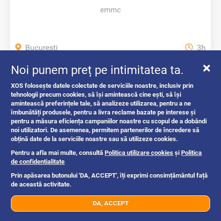
emmc
Bucuresti
3h
Noi punem preț pe intimitatea ta.
100 ron
XOS folosește datele colectate de serviciile noastre, inclusiv prin
tehnologii precum cookies, să își amintească cine ești, să își
amintească preferințele tale, să analizeze utilizarea, pentru a ne
îmbunătăți produsele, pentru a livra reclame bazate pe interese și
pentru a măsura eficiența campaniilor noastre cu scopul de a dobândi
noi utilizatori. De asemenea, permitem partenerilor de încredere să
obțină date de la serviciile noastre sau să utilizeze cookies.
Pentru a afla mai multe, consultă
Politica utilizare cookies
și
Politica
de confidentialitate
Prin apăsarea butonului 'DA, ACCEPT', îți exprimi consimțământul față
REPARATII LAPTOPURI BUCURESTI
de această activitate.
REPARATII...
DA, ACCEPT
07xx xxx xxx
Trimite mesaj
reparatii pc