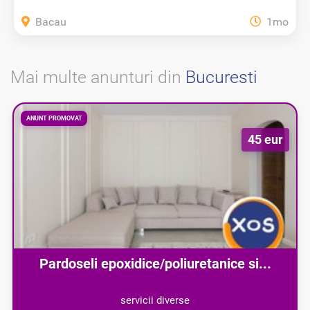
Bacau
1mo
Mai multe anunturi din
Bucuresti
ANUNT PROMOVAT
45 eur
Pardoseli epoxidice/poliuretanice si...
servicii diverse