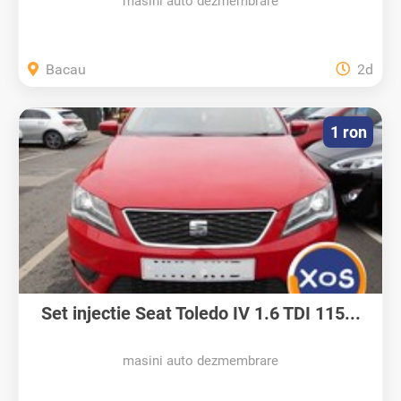
masini auto dezmembrare
Bacau
2d
1 ron
Set injectie Seat Toledo IV 1.6 TDI 115...
masini auto dezmembrare