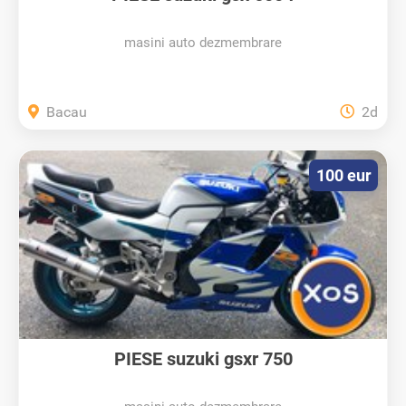
masini auto dezmembrare
Bacau
2d
100 eur
PIESE suzuki gsxr 750