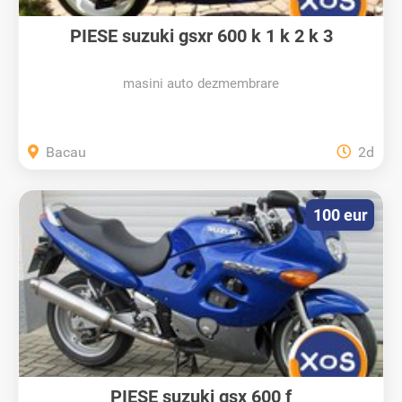
PIESE suzuki gsxr 600 k 1 k 2 k 3
masini auto dezmembrare
Bacau
2d
100 eur
PIESE suzuki gsx 600 f