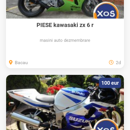
PIESE kawasaki zx 6 r
masini auto dezmembrare
Bacau
2d
100 eur