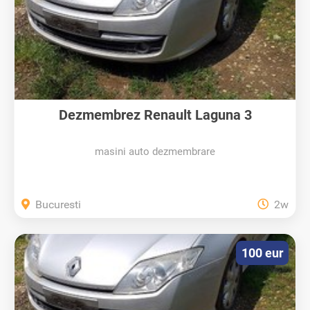
Dezmembrez Renault Laguna 3
masini auto dezmembrare
Bucuresti
2w
100 eur