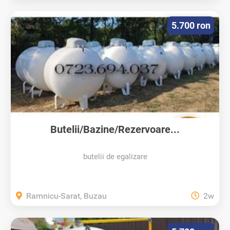
5.700 ron
Butelii/Bazine/Rezervoare...
butelii de egalizare
Ramnicu-Sarat, Buzau
2w