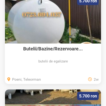
5.700 ron
Butelii/Bazine/Rezervoare...
butelii de egalizare
Poeni, Teleorman
2w
5.700 ron