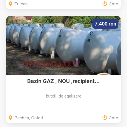
Tulcea
3mo
7.400 ron
Bazin GAZ , NOU ,recipient...
butelii de egalizare
Pechea, Galati
3mo