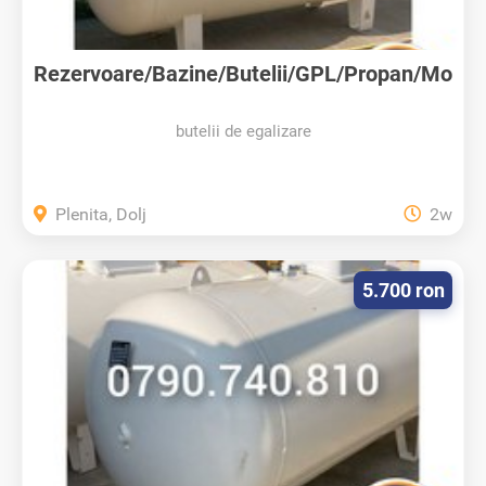
Rezervoare/Bazine/Butelii/GPL/Propan/Mo
ntaj
butelii de egalizare
Plenita, Dolj
2w
5.700 ron