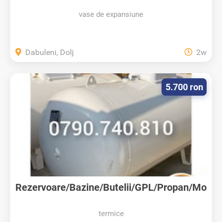
ntaj
vase de expansiune
Dabuleni, Dolj
2w
5.700 ron
Rezervoare/Bazine/Butelii/GPL/Propan/Mo
ntaj
termice