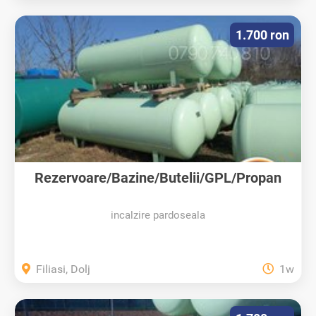
1.700 ron
Rezervoare/Bazine/Butelii/GPL/Propan
incalzire pardoseala
Filiasi, Dolj
1w