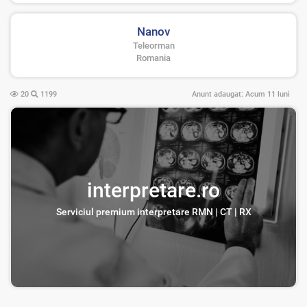
Nanov
Teleorman
Romania
20
1199
Anunt adaugat:
Acum 11 luni
interpretare.ro
Serviciul premium interpretare RMN | CT | RX