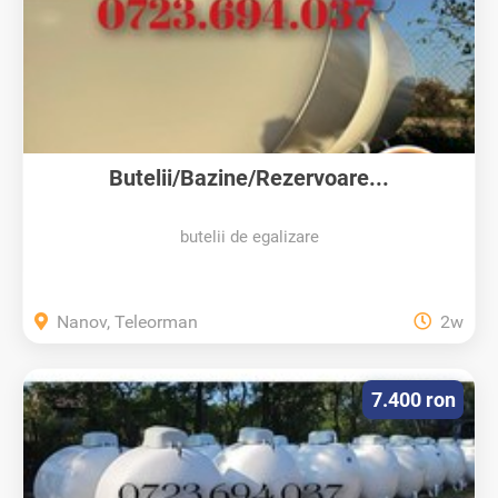
Butelii/Bazine/Rezervoare...
butelii de egalizare
Nanov, Teleorman
2w
7.400 ron