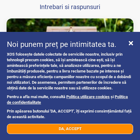
Intrebari si raspunsuri
Noi punem preț pe intimitatea ta.
XOS folosește datele colectate de serviciile noastre, inclusiv prin
tehnologii precum cookies, să își amintească cine ești, să își
amintească preferințele tale, să analizeze utilizarea, pentru a ne
îmbunătăți produsele, pentru a livra reclame bazate pe interese și
pentru a măsura eficiența campaniilor noastre cu scopul de a dobândi
noi utilizatori. De asemenea, permitem partenerilor de încredere să
obțină date de la serviciile noastre sau să utilizeze cookies.
Ghid complet: acte necesare pentru...
Pentru a afla mai multe, consultă
Politica utilizare cookies
și
Politica
de confidentialitate
intrebari si raspunsuri
Prin apăsarea butonului 'DA, ACCEPT', îți exprimi consimțământul față
de această activitate.
DA, ACCEPT
Romania
1mo
07xx xxx xxx
Trimite mesaj