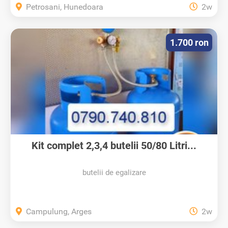
Petrosani, Hunedoara
2w
1.700 ron
Kit complet 2,3,4 butelii 50/80 Litri...
butelii de egalizare
Campulung, Arges
2w