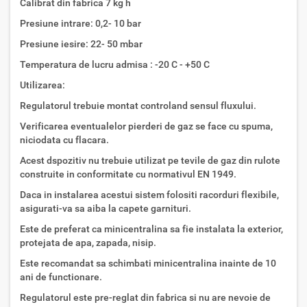
Calibrat din fabrica 7 kg h
Presiune intrare: 0,2- 10 bar
Presiune iesire: 22- 50 mbar
Temperatura de lucru admisa : -20 C - +50 C
Utilizarea:
Regulatorul trebuie montat controland sensul fluxului.
Verificarea eventualelor pierderi de gaz se face cu spuma,
niciodata cu flacara.
Acest dspozitiv nu trebuie utilizat pe tevile de gaz din rulote
construite in conformitate cu normativul EN 1949.
Daca in instalarea acestui sistem folositi racorduri flexibile,
asigurati-va sa aiba la capete garnituri.
Este de preferat ca minicentralina sa fie instalata la exterior,
protejata de apa, zapada, nisip.
Este recomandat sa schimbati minicentralina inainte de 10
ani de functionare.
Regulatorul este pre-reglat din fabrica si nu are nevoie de