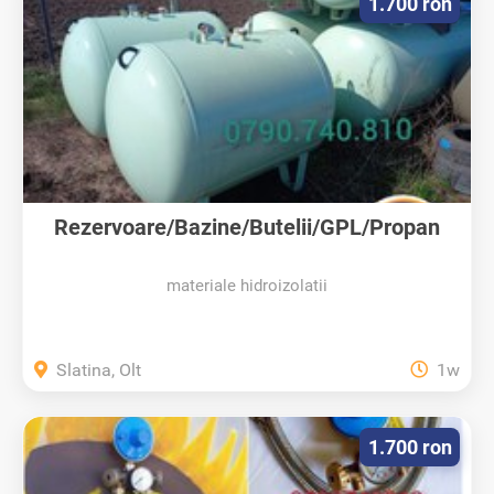
1.700 ron
Rezervoare/Bazine/Butelii/GPL/Propan
materiale hidroizolatii
Slatina, Olt
1w
1.700 ron