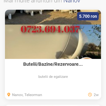
Mai multe anunturi din
Nanov
5.700 ron
Butelii/Bazine/Rezervoare...
butelii de egalizare
Nanov, Teleorman
2w