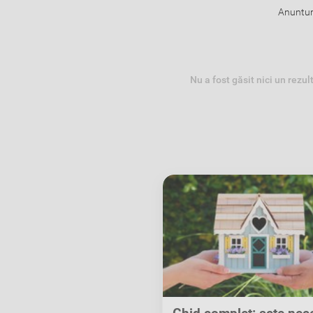
Anunturi
Nu a fost găsit nici un rezul