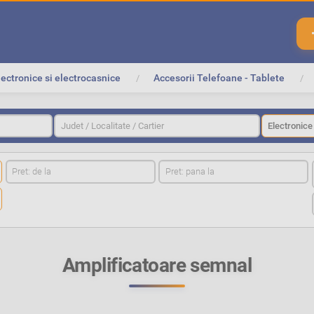
lectronice si electrocasnice
Accesorii Telefoane - Tablete
O
Judet / Localitate / Cartier
r
a
s
O
r
a
s
Amplificatoare semnal