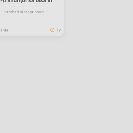
-ți anunțul să iasă în
evidență pe XOS!
intrebari si raspunsuri
ania
1y