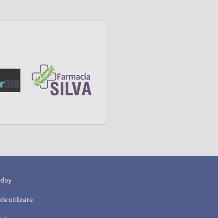
iday
de utilizare