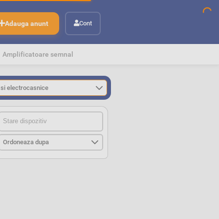
Adauga anunt
Cont
Amplificatoare semnal
StareStare