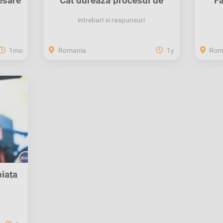
esare
Cât durează procesul de
Fă
recuperare a...
intrebari si raspunsuri
1mo
Romania
1y
Rom
iața