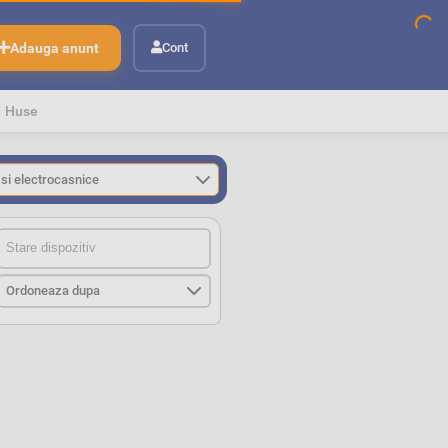
Adauga anunt
Cont
Huse
StareStare