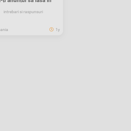
-ți anunțul să iasă în
evidență pe XOS!
intrebari si raspunsuri
ania
1y