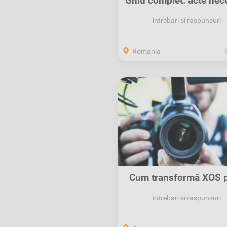
Ghid complet: acte nec
pentru...
intrebari si raspunsuri
Romania
Cum transformă XOS p
Anunțurilor...
intrebari si raspunsuri