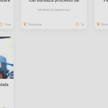
esare
Cât durează procesul de
Fă
recuperare a...
intrebari si raspunsuri
1mo
Romania
1y
Rom
iața